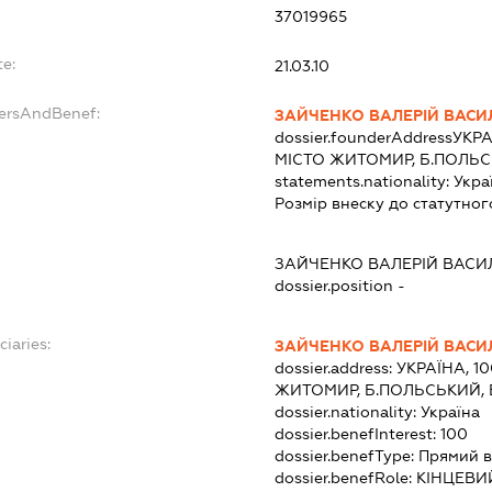
37019965
e:
21.03.10
dersAndBenef:
ЗАЙЧЕНКО ВАЛЕРІЙ ВАС
dossier.founderAddress
УКРА
МІСТО ЖИТОМИР, Б.ПОЛЬСЬ
statements.nationality:
Укра
Розмір внеску до статутног
ЗАЙЧЕНКО ВАЛЕРІЙ ВАС
dossier.position -
ciaries:
ЗАЙЧЕНКО ВАЛЕРІЙ ВАС
dossier.address:
УКРАЇНА, 1
ЖИТОМИР, Б.ПОЛЬСЬКИЙ, 
dossier.nationality:
Україна
dossier.benefInterest:
100
dossier.benefType:
Прямий в
dossier.benefRole:
КІНЦЕВИ