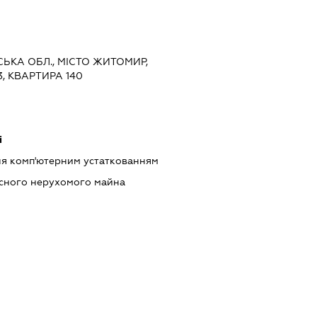
СЬКА ОБЛ., МІСТО ЖИТОМИР,
, КВАРТИРА 140
і
ння комп'ютерним устаткованням
асного нерухомого майна