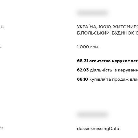
XXXXXXXXXX
s:
УКРАЇНА, 10010, ЖИТОМИР
Б.ПОЛЬСЬКИЙ, БУДИНОК 13
:
1 000 грн.
68.31
агентства нерухомост
62.03
діяльність із керува
68.10
купівля та продаж вл
XXXXXXXXXX
bt
dossier.missingData