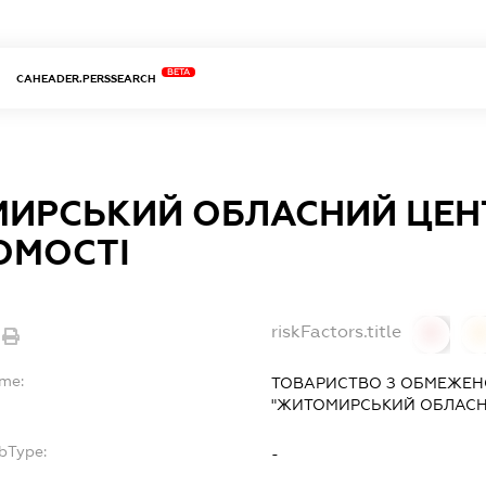
BETA
CAHEADER.PERSSEARCH
ИРСЬКИЙ ОБЛАСНИЙ ЦЕН
ОМОСТІ
riskFactors.title
0
ame:
ТОВАРИСТВО З ОБМЕЖЕН
"ЖИТОМИРСЬКИЙ ОБЛАСН
bType:
-