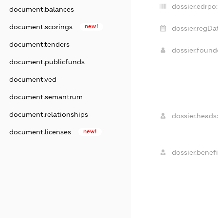
dossier.edrpo:
document.balances
document.scorings
new!
dossier.regDat
document.tenders
dossier.foun
document.publicfunds
document.ved
document.semantrum
document.relationships
dossier.heads:
document.licenses
new!
dossier.benefi