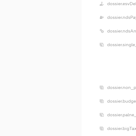
dossier.esvDe
dossier.ndsPa
dossier.ndsA
dossier.singl
dossier.non_p
dossier.budg
dossier.palne
dossier.bigT