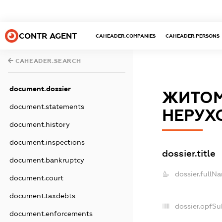
CONTR AGENT
CAHEADER.COMPANIES
CAHEADER.PERSONS
CAHEADER.SEARCH
document.dossier
ЖИТОМ
document.statements
НЕРУХ
document.history
document.inspections
dossier.title
document.bankruptcy
dossier.fullN
document.court
document.taxdebts
dossier.opfSu
document.enforcements