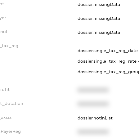
bt
dossier.missingData
yer
dossier.missingData
nnul
dossier.missingData
e_tax_reg
dossier.single_tax_reg_date -
dossier.single_tax_reg_rate 
dossier.single_tax_reg_grou
rofit
XXXXXXXXXX
et_dotation
XXXXXXXXXX
_akciz
dossier.notInList
axPayerReg
XXXXXXXXXX