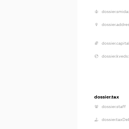
dossier.smida:
dossier.addres
dossier.capital
dossier.kveds:
dossier.tax
dossier.staff
dossier.taxDe