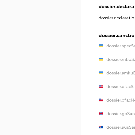
dossier.declarat
dossier.declarati
dossier.sanctio
dossier.specS
dossier.rnboS
dossier.amkuB
dossier.ofacS
dossier.ofac
dossier.gbSan
dossier.ausSa