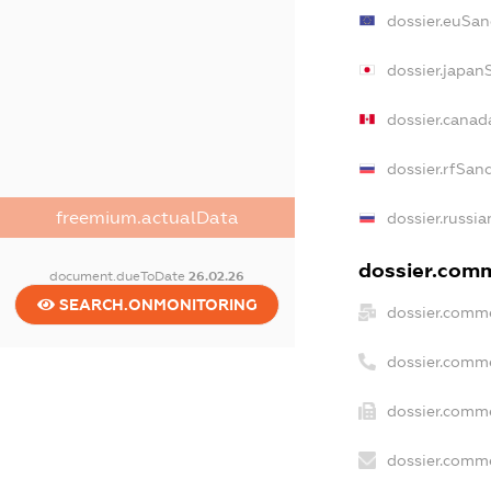
dossier.euSan
dossier.japan
dossier.canad
dossier.rfSan
freemium.actualData
dossier.russia
dossier.comme
document.dueToDate
26.02.26
SEARCH.ONMONITORING
dossier.comme
dossier.comm
dossier.comme
dossier.comme