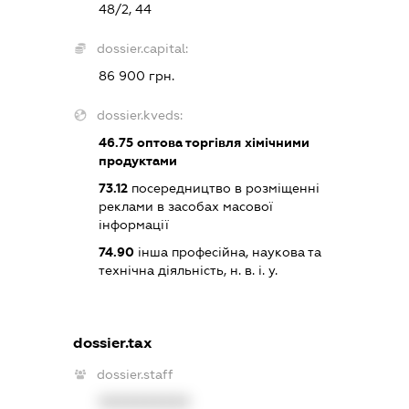
48/2, 44
dossier.capital:
86 900 грн.
dossier.kveds:
46.75
оптова торгівля хімічними
продуктами
73.12
посередництво в розміщенні
реклами в засобах масової
інформації
74.90
інша професійна, наукова та
технічна діяльність, н. в. і. у.
dossier.tax
dossier.staff
XXXXXXXXXX