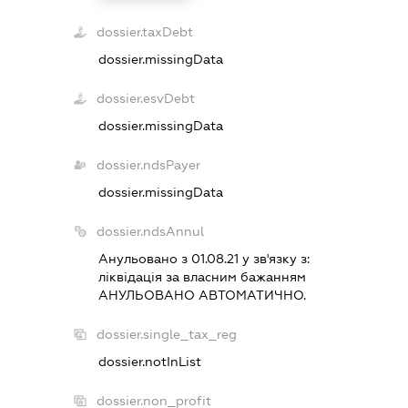
dossier.taxDebt
dossier.missingData
dossier.esvDebt
dossier.missingData
dossier.ndsPayer
dossier.missingData
dossier.ndsAnnul
Анульовано з 01.08.21 у зв'язку з:
лiквiдацiя за власним бажанням
АНУЛЬОВАНО АВТОМАТИЧНО.
dossier.single_tax_reg
dossier.notInList
dossier.non_profit