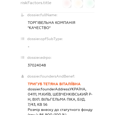
riskFactors.title
0
0
0
dossier.fullName:
ТОРГІВЕЛЬНА КОМПАНІЯ
"КАЧЕСТВО"
dossier.opfSubType:
-
dossier.edrpo:
37024048
dossier.foundersAndBenef:
ТРИГУБ ТЕТЯНА ВІТАЛІЇВНА
dossier.founderAddress
УКРАЇНА,
04111, М.КИЇВ, ШЕВЧЕНКІВСЬКИЙ Р-
Н, ВУЛ. ВІЛЬГЕЛЬМА ПІКА, БУД.
7/43, КВ 56
Розмір внеску до статутного фонду
(грн.):
86 900
(100 %)