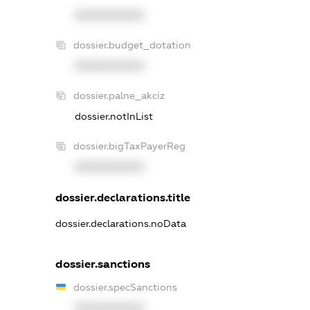
XXXXXXXXXX
dossier.budget_dotation
XXXXXXXXXX
dossier.palne_akciz
dossier.notInList
dossier.bigTaxPayerReg
XXXXXXXXXX
dossier.declarations.title
dossier.declarations.noData
dossier.sanctions
dossier.specSanctions
XXXXXXXXXX