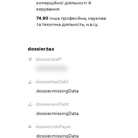
комерційної діяльності й
керування
74.90
інша професійна, наукова
та технічна діяльність, н.в.і.у.
dossier.tax
dossier.staff
XXXXXXXXXX
dossier.taxDebt
dossier.missingData
dossier.esvDebt
dossier.missingData
dossier.ndsPayer
dossier.missingData