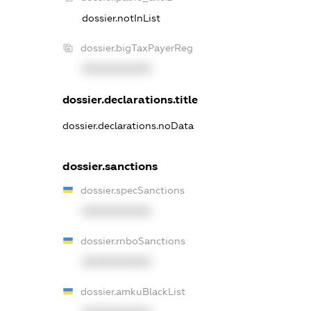
dossier.notInList
dossier.bigTaxPayerReg
XXXXXXXXXX
dossier.declarations.title
dossier.declarations.noData
dossier.sanctions
dossier.specSanctions
XXXXXXXXXX
dossier.rnboSanctions
XXXXXXXXXX
dossier.amkuBlackList