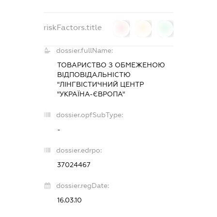
riskFactors.title
0
0
0
dossier.fullName:
ТОВАРИСТВО З ОБМЕЖЕНОЮ
ВІДПОВІДАЛЬНІСТЮ
"ЛІНГВІСТИЧНИЙ ЦЕНТР
"УКРАЇНА-ЄВРОПА"
dossier.opfSubType:
-
dossier.edrpo:
37024467
dossier.regDate:
16.03.10