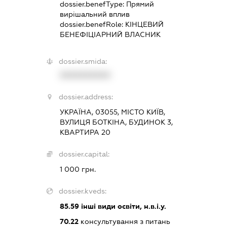
dossier.benefType:
Прямий
вирішальний вплив
dossier.benefRole:
КІНЦЕВИЙ
БЕНЕФІЦІАРНИЙ ВЛАСНИК
dossier.smida:
XXXXXXXXXX
dossier.address:
УКРАЇНА, 03055, МІСТО КИЇВ,
ВУЛИЦЯ БОТКІНА, БУДИНОК 3,
КВАРТИРА 20
dossier.capital:
1 000 грн.
dossier.kveds:
85.59
інші види освіти, н.в.і.у.
70.22
консультування з питань