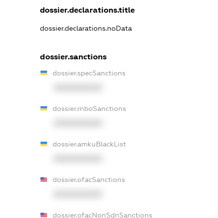
dossier.declarations.title
dossier.declarations.noData
dossier.sanctions
dossier.specSanctions
XXXXXXXXXX
dossier.rnboSanctions
XXXXXXXXXX
dossier.amkuBlackList
XXXXXXXXXX
dossier.ofacSanctions
XXXXXXXXXX
dossier.ofacNonSdnSanctions