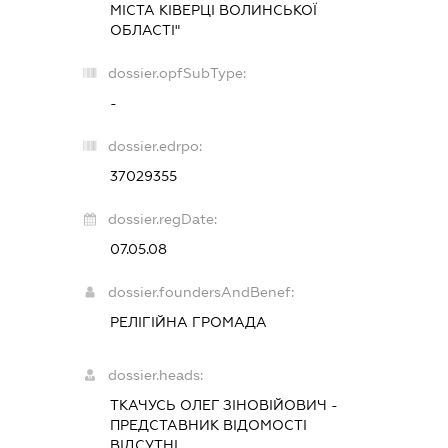
МІСТА КІВЕРЦІ ВОЛИНСЬКОЇ
ОБЛАСТІ"
dossier.opfSubType:
-
dossier.edrpo:
37029355
dossier.regDate:
07.05.08
dossier.foundersAndBenef:
РЕЛІГІЙНА ГРОМАДА
dossier.heads:
ТКАЧУСЬ ОЛЕГ ЗІНОВІЙОВИЧ
-
ПРЕДСТАВНИК
ВІДОМОСТІ
ВІДСУТНІ