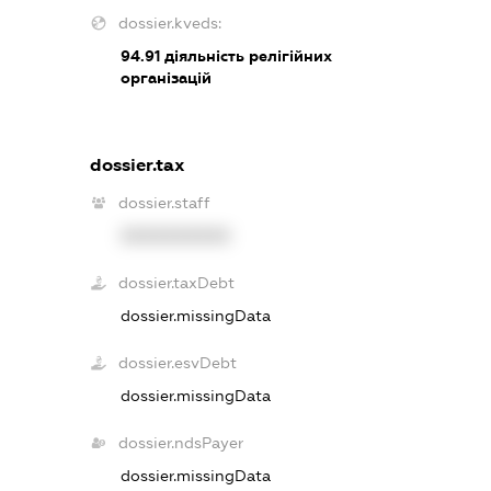
dossier.kveds:
94.91
діяльність релігійних
організацій
dossier.tax
dossier.staff
XXXXXXXXXX
dossier.taxDebt
dossier.missingData
dossier.esvDebt
dossier.missingData
dossier.ndsPayer
dossier.missingData