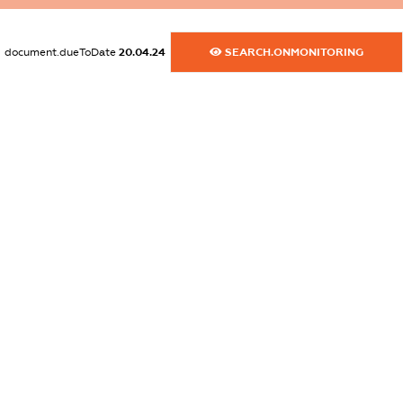
dossier.commercial_info.website
XXXXXXXXXX
document.dueToDate
20.04.24
SEARCH.ONMONITORING
dossier.commercial_info.activity
XXXXXXXXXX
freemium.exampleText_1
freemium.exampleText_2
freemium.anonymousPerSearch2
FREEMIUM.DETAILS
FREEMIUM.REGISTER