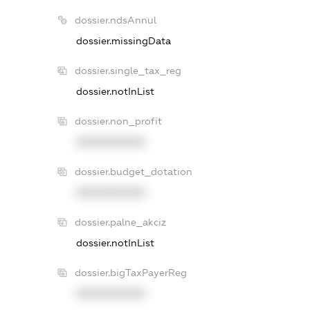
dossier.ndsAnnul
dossier.missingData
dossier.single_tax_reg
dossier.notInList
dossier.non_profit
XXXXXXXXXX
dossier.budget_dotation
XXXXXXXXXX
dossier.palne_akciz
dossier.notInList
dossier.bigTaxPayerReg
XXXXXXXXXX