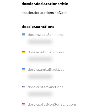
dossier.declarations.title
dossier.declarations.noData
dossier.sanctions
dossier.specSanctions
XXXXXXXXXX
dossier.rnboSanctions
XXXXXXXXXX
dossier.amkuBlackList
XXXXXXXXXX
dossier.ofacSanctions
XXXXXXXXXX
dossier.ofacNonSdnSanctions