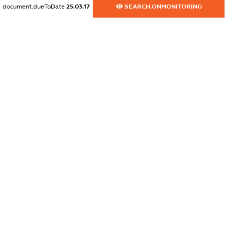
document.dueToDate
25.03.17
SEARCH.ONMONITORING
XXXXXXXXXX
dossier.commercial_info.activity
XXXXXXXXXX
freemium.exampleText_1
freemium.exampleText_2
freemium.anonymousPerSearch2
FREEMIUM.DETAILS
FREEMIUM.REGISTER