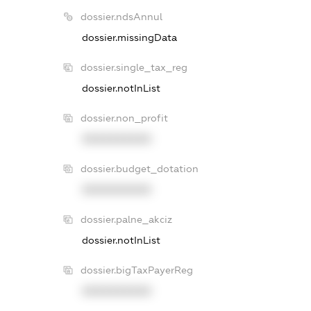
dossier.ndsAnnul
dossier.missingData
dossier.single_tax_reg
dossier.notInList
dossier.non_profit
XXXXXXXXXX
dossier.budget_dotation
XXXXXXXXXX
dossier.palne_akciz
dossier.notInList
dossier.bigTaxPayerReg
XXXXXXXXXX