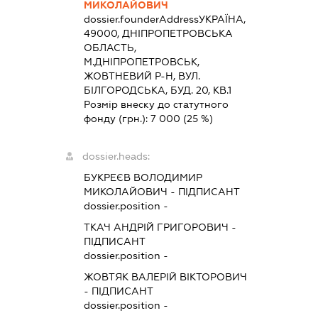
МИКОЛАЙОВИЧ
dossier.founderAddress
УКРАЇНА,
49000, ДНIПРОПЕТРОВСЬКА
ОБЛАСТЬ,
М.ДНІПРОПЕТРОВСЬК,
ЖОВТНЕВИЙ Р-Н, ВУЛ.
БІЛГОРОДСЬКА, БУД. 20, КВ.1
Розмір внеску до статутного
фонду (грн.):
7 000
(25 %)
dossier.heads:
БУКРЕЄВ ВОЛОДИМИР
МИКОЛАЙОВИЧ
-
ПІДПИСАНТ
dossier.position -
ТКАЧ АНДРІЙ ГРИГОРОВИЧ
-
ПІДПИСАНТ
dossier.position -
ЖОВТЯК ВАЛЕРІЙ ВІКТОРОВИЧ
-
ПІДПИСАНТ
dossier.position -