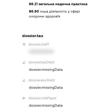
86.21
загальна медична практика
86.90
інша діяльність у сфері
охорони здоров'я
dossier.tax
dossier.staff
XXXXXXXXXX
dossier.taxDebt
dossier.missingData
dossier.esvDebt
dossier.missingData
dossier.ndsPayer
dossier.missingData