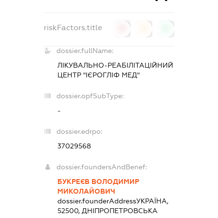
riskFactors.title
0
0
0
dossier.fullName:
ЛІКУВАЛЬНО-РЕАБІЛІТАЦІЙНИЙ
ЦЕНТР "ІЄРОГЛІФ МЕД"
dossier.opfSubType:
-
dossier.edrpo:
37029568
dossier.foundersAndBenef:
БУКРЕЄВ ВОЛОДИМИР
МИКОЛАЙОВИЧ
dossier.founderAddress
УКРАЇНА,
52500, ДНIПРОПЕТРОВСЬКА