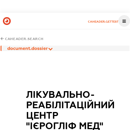
CAHEADER.GETTEST
CAHEADER.SEARCH
document.dossier
ЛІКУВАЛЬНО-
РЕАБІЛІТАЦІЙНИЙ
ЦЕНТР
"ІЄРОГЛІФ МЕД"