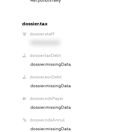
метрополітену
dossier.tax
dossier.staff
XXXXXXXXXX
dossier.taxDebt
dossier.missingData
dossier.esvDebt
dossier.missingData
dossier.ndsPayer
dossier.missingData
dossier.ndsAnnul
dossier.missingData