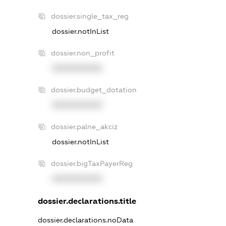
dossier.single_tax_reg
dossier.notInList
dossier.non_profit
XXXXXXXXXX
dossier.budget_dotation
XXXXXXXXXX
dossier.palne_akciz
dossier.notInList
dossier.bigTaxPayerReg
XXXXXXXXXX
dossier.declarations.title
dossier.declarations.noData