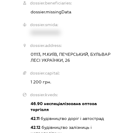
dossier.beneficiaries:
dossier.missingData
dossier.smida:
XXXXXXXXXX
dossier.address:
01113, М.КИЇВ, ПЕЧЕРСЬКИЙ, БУЛЬВАР
ЛЕСІ УКРАЇНКИ, 26
dossier.capital:
1 200 грн.
dossier.kveds:
46.90
неспеціалізована оптова
торгівля
42.11
будівництво доріг і автострад
42.12
будівництво залізниць і