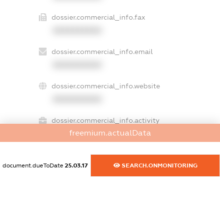
dossier.commercial_info.fax
XXXXXXXXXX
dossier.commercial_info.email
XXXXXXXXXX
dossier.commercial_info.website
XXXXXXXXXX
dossier.commercial_info.activity
freemium.actualData
XXXXXXXXXX
document.dueToDate
25.03.17
SEARCH.ONMONITORING
freemium.exampleText_1
freemium.exampleText_2
freemium.anonymousPerSearch2
FREEMIUM.DETAILS