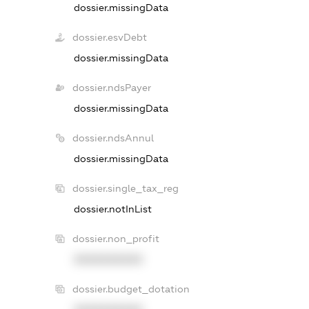
dossier.missingData
dossier.esvDebt
dossier.missingData
dossier.ndsPayer
dossier.missingData
dossier.ndsAnnul
dossier.missingData
dossier.single_tax_reg
dossier.notInList
dossier.non_profit
XXXXXXXXXX
dossier.budget_dotation