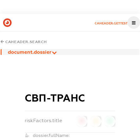
CAHEADER.GETTEST
CAHEADER.SEARCH
document.dossier
СВП-ТРАНС
riskFactors.title
0
0
0
dossier.fullName: