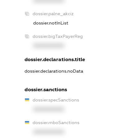
XXXXXXXXXX
dossier.palne_akciz
dossier.notInList
dossier.bigTaxPayerReg
XXXXXXXXXX
dossier.declarations.title
dossier.declarations.noData
dossier.sanctions
dossier.specSanctions
XXXXXXXXXX
dossier.rnboSanctions
XXXXXXXXXX