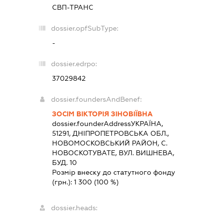
СВП-ТРАНС
dossier.opfSubType:
-
dossier.edrpo:
37029842
dossier.foundersAndBenef:
ЗОСІМ ВІКТОРІЯ ЗІНОВІЇВНА
dossier.founderAddress
УКРАЇНА,
51291, ДНIПРОПЕТРОВСЬКА ОБЛ.,
НОВОМОСКОВСЬКИЙ РАЙОН, С.
НОВОСКОТУВАТЕ, ВУЛ. ВИШНЕВА,
БУД. 10
Розмір внеску до статутного фонду
(грн.):
1 300
(100 %)
dossier.heads: