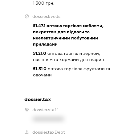
1 300 грн.
dossier.kveds:
51.47.1
оптова торгівля меблями,
покриттям для підлоги та
неелектричними побутовими
приладами
51.21.0
оптова торгівля зерном,
насінням та кормами для тварин
51.31.0
оптова торгівля фруктами та
овочами
dossier.tax
dossier.staff
XXXXXXXXXX
dossier.taxDebt