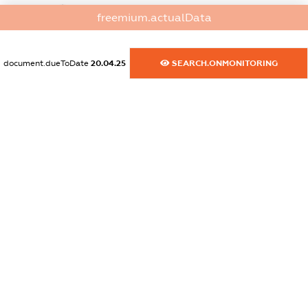
dossier.commercial_info.website
freemium.actualData
XXXXXXXXXX
dossier.commercial_info.activity
document.dueToDate
20.04.25
SEARCH.ONMONITORING
XXXXXXXXXX
freemium.exampleText_1
freemium.exampleText_2
freemium.anonymousPerSearch2
FREEMIUM.DETAILS
FREEMIUM.REGISTER