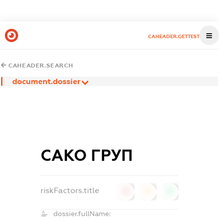
CAHEADER.GETTEST
CAHEADER.SEARCH
document.dossier
САКО ГРУП
riskFactors.title
0
0
0
dossier.fullName: