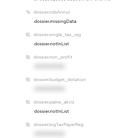
dossier.ndsAnnul
dossier.missingData
dossier.single_tax_reg
dossier.notInList
dossier.non_profit
XXXXXXXXXX
dossier.budget_dotation
XXXXXXXXXX
dossier.palne_akciz
dossier.notInList
dossier.bigTaxPayerReg
XXXXXXXXXX