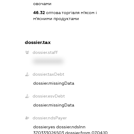
овочами
46.32
оптова торгівля м'ясом і
м'ясними продуктами
dossier.tax
dossier.staff
XXXXXXXXXX
dossier.taxDebt
dossier.missingData
dossier.esvDebt
dossier.missingData
dossier.ndsPayer
dossier.yes
dossier.ndsInn
370333026503
dossier.from 07.04.10