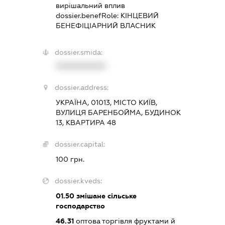
вирішальний вплив
dossier.benefRole:
КІНЦЕВИЙ
БЕНЕФІЦІАРНИЙ ВЛАСНИК
dossier.smida:
XXXXXXXXXX
dossier.address:
УКРАЇНА, 01013, МІСТО КИЇВ,
ВУЛИЦЯ БАРЕНБОЙМА, БУДИНОК
13, КВАРТИРА 48
dossier.capital:
100 грн.
dossier.kveds:
01.50
змішане сільське
господарство
46.31
оптова торгівля фруктами й