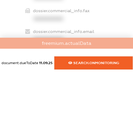
dossier.commercial_info.fax
XXXXXXXXXX
dossier.commercial_info.email
XXXXXXXXXX
freemium.actualData
dossier.commercial_info.website
XXXXXXXXXX
document.dueToDate
11.09.25
SEARCH.ONMONITORING
dossier.commercial_info.activity
XXXXXXXXXX
freemium.exampleText_1
freemium.exampleText_2
freemium.anonymousPerSearch2
FREEMIUM.DETAILS