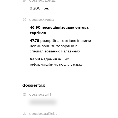
dossier.capital:
8 200 грн.
dossier.kveds:
46.90
неспеціалізована оптова
торгівля
47.78
роздрібна торгівля іншими
невживаними товарами в
спеціалізованих магазинах
63.99
надання інших
інформаційних послуг, н.в.і.у.
dossier.tax
dossier.staff
XXXXXXXXXX
dossier.taxDebt