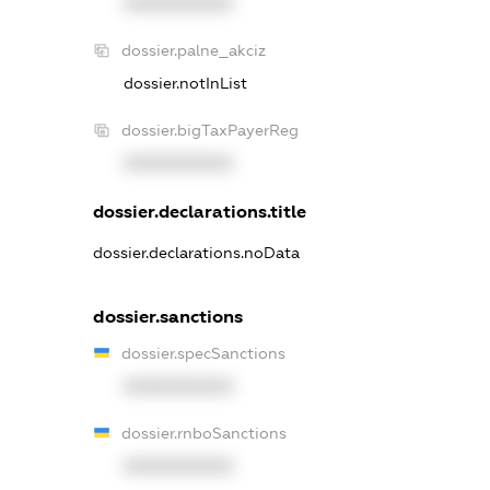
XXXXXXXXXX
dossier.palne_akciz
dossier.notInList
dossier.bigTaxPayerReg
XXXXXXXXXX
dossier.declarations.title
dossier.declarations.noData
dossier.sanctions
dossier.specSanctions
XXXXXXXXXX
dossier.rnboSanctions
XXXXXXXXXX