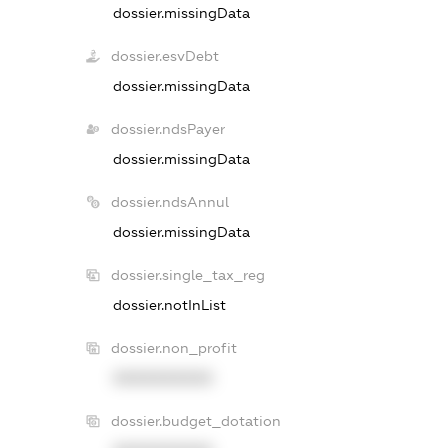
dossier.missingData
dossier.esvDebt
dossier.missingData
dossier.ndsPayer
dossier.missingData
dossier.ndsAnnul
dossier.missingData
dossier.single_tax_reg
dossier.notInList
dossier.non_profit
XXXXXXXXXX
dossier.budget_dotation