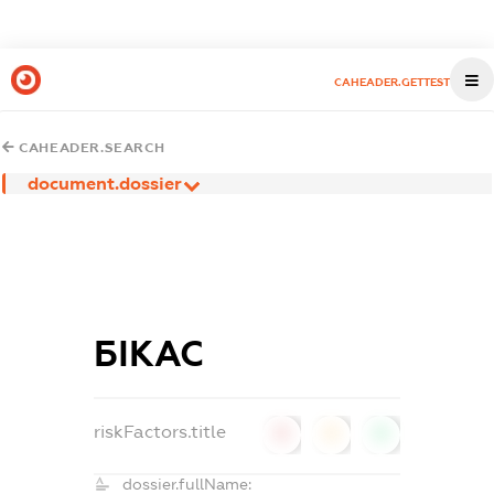
CAHEADER.GETTEST
CAHEADER.SEARCH
document.dossier
БІКАС
riskFactors.title
0
0
0
dossier.fullName: