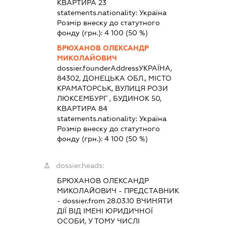
КВАРТИРА 23
statements.nationality:
Україна
Розмір внеску до статутного
фонду (грн.):
4 100
(50 %)
БРЮХАНОВ ОЛЕКСАНДР
МИКОЛАЙОВИЧ
dossier.founderAddress
УКРАЇНА,
84302, ДОНЕЦЬКА ОБЛ., МІСТО
КРАМАТОРСЬК, ВУЛИЦЯ РОЗИ
ЛЮКСЕМБУРГ , БУДИНОК 50,
КВАРТИРА 84
statements.nationality:
Україна
Розмір внеску до статутного
фонду (грн.):
4 100
(50 %)
dossier.heads:
БРЮХАНОВ ОЛЕКСАНДР
МИКОЛАЙОВИЧ
-
ПРЕДСТАВНИК
- dossier.from 28.03.10
ВЧИНЯТИ
ДІЇ ВІД ІМЕНІ ЮРИДИЧНОЇ
ОСОБИ, У ТОМУ ЧИСЛІ