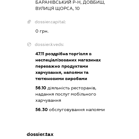
БАРАНІВСЬКИЙ Р-Н, ДОВБИШ,
ВУЛИЦЯ ЩОРСА, 10
dossier.capital:
0 грн.
dossier.kveds:
47.11
роздрібна торгівля в
неспеціалізованих магазинах
переважно продуктами
харчування, напоями та
тютюновими виробами
56.10
діяльність ресторанів,
надання послуг мобільного
харчування
56.30
обслуговування напоями
dossier.tax