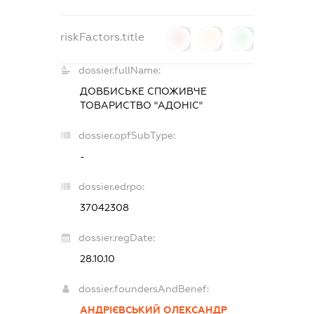
riskFactors.title
0
0
0
dossier.fullName:
ДОВБИСЬКЕ СПОЖИВЧЕ
ТОВАРИСТВО "АДОНІС"
dossier.opfSubType:
-
dossier.edrpo:
37042308
dossier.regDate:
28.10.10
dossier.foundersAndBenef:
АНДРІЄВСЬКИЙ ОЛЕКСАНДР