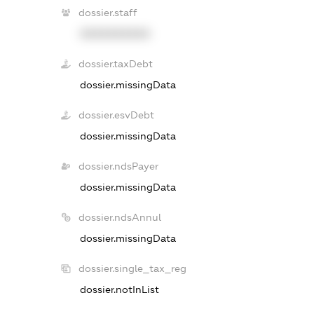
dossier.staff
XXXXXXXXXX
dossier.taxDebt
dossier.missingData
dossier.esvDebt
dossier.missingData
dossier.ndsPayer
dossier.missingData
dossier.ndsAnnul
dossier.missingData
dossier.single_tax_reg
dossier.notInList