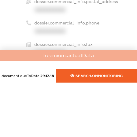
dossier.commercial_info.postal_address
XXXXXXXXXX
dossier.commercial_info.phone
XXXXXXXXXX
dossier.commercial_info.fax
XXXXXXXXXX
freemium.actualData
dossier.commercial_info.email
XXXXXXXXXX
document.dueToDate
29.12.18
SEARCH.ONMONITORING
dossier.commercial_info.website
XXXXXXXXXX
dossier.commercial_info.activity
XXXXXXXXXX