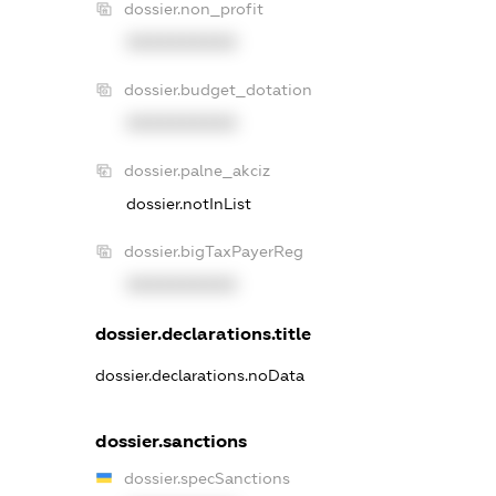
dossier.non_profit
XXXXXXXXXX
dossier.budget_dotation
XXXXXXXXXX
dossier.palne_akciz
dossier.notInList
dossier.bigTaxPayerReg
XXXXXXXXXX
dossier.declarations.title
dossier.declarations.noData
dossier.sanctions
dossier.specSanctions