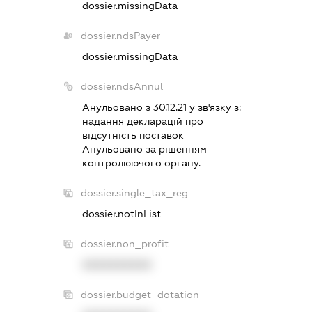
dossier.missingData
dossier.ndsPayer
dossier.missingData
dossier.ndsAnnul
Анульовано з 30.12.21 у зв'язку з:
надання декларацiй про
вiдсутнiсть поставок
Анульовано за рiшенням
контролюючого органу.
dossier.single_tax_reg
dossier.notInList
dossier.non_profit
XXXXXXXXXX
dossier.budget_dotation