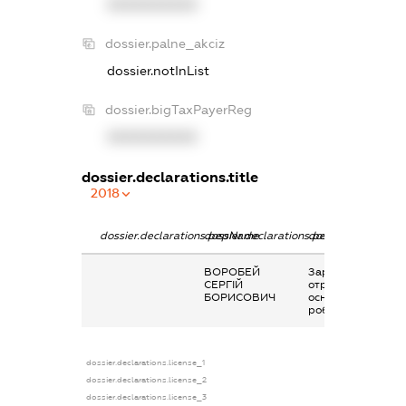
XXXXXXXXXX
dossier.palne_akciz
dossier.notInList
dossier.bigTaxPayerReg
XXXXXXXXXX
dossier.declarations.title
2018
dossier.declarations.pepName
dossier.declarations.personName
dossier.declaratio
ВОРОБЕЙ
Заробітна плата
СЕРГІЙ
отримана за
БОРИСОВИЧ
основним місцем
роботи
dossier.declarations.license_1
dossier.declarations.license_2
dossier.declarations.license_3