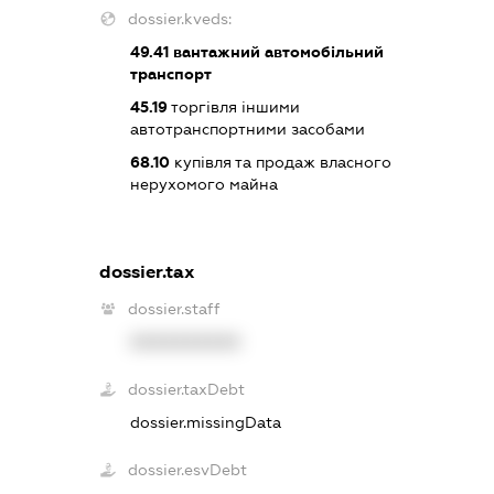
dossier.kveds:
49.41
вантажний автомобільний
транспорт
45.19
торгівля іншими
автотранспортними засобами
68.10
купівля та продаж власного
нерухомого майна
dossier.tax
dossier.staff
XXXXXXXXXX
dossier.taxDebt
dossier.missingData
dossier.esvDebt