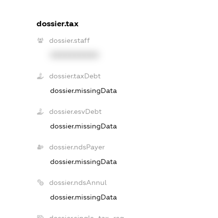
dossier.tax
dossier.staff
XXXXXXXXXX
dossier.taxDebt
dossier.missingData
dossier.esvDebt
dossier.missingData
dossier.ndsPayer
dossier.missingData
dossier.ndsAnnul
dossier.missingData
dossier.single_tax_reg