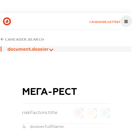
CAHEADER.GETTEST
CAHEADER.SEARCH
document.dossier
МЕГА-РЕСТ
riskFactors.title
0
0
0
dossier.fullName: