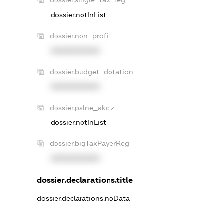
dossier.notInList
dossier.non_profit
XXXXXXXXXX
dossier.budget_dotation
XXXXXXXXXX
dossier.palne_akciz
dossier.notInList
dossier.bigTaxPayerReg
XXXXXXXXXX
dossier.declarations.title
dossier.declarations.noData