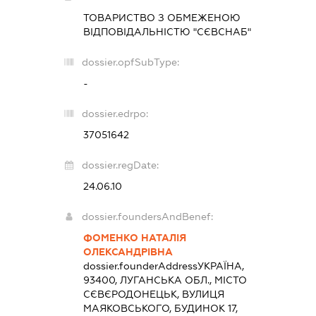
ТОВАРИСТВО З ОБМЕЖЕНОЮ
ВІДПОВІДАЛЬНІСТЮ "СЄВСНАБ"
dossier.opfSubType:
-
dossier.edrpo:
37051642
dossier.regDate:
24.06.10
dossier.foundersAndBenef:
ФОМЕНКО НАТАЛІЯ
ОЛЕКСАНДРІВНА
dossier.founderAddress
УКРАЇНА,
93400, ЛУГАНСЬКА ОБЛ., МІСТО
СЄВЄРОДОНЕЦЬК, ВУЛИЦЯ
МАЯКОВСЬКОГО, БУДИНОК 17,