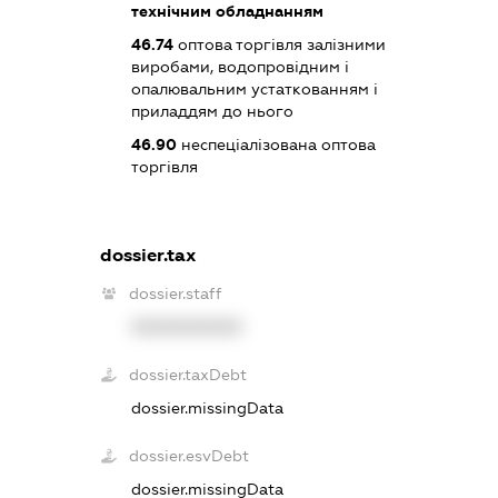
технічним обладнанням
46.74
оптова торгівля залізними
виробами, водопровідним і
опалювальним устаткованням і
приладдям до нього
46.90
неспеціалізована оптова
торгівля
dossier.tax
dossier.staff
XXXXXXXXXX
dossier.taxDebt
dossier.missingData
dossier.esvDebt
dossier.missingData