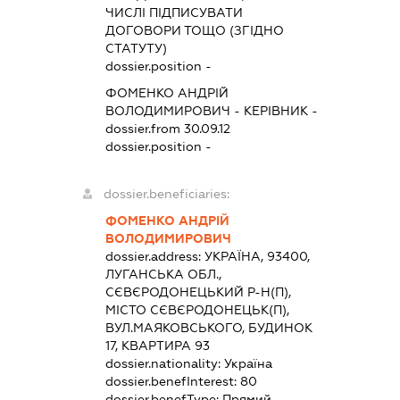
ЧИСЛІ ПІДПИСУВАТИ
ДОГОВОРИ ТОЩО (ЗГІДНО
СТАТУТУ)
dossier.position -
ФОМЕНКО АНДРІЙ
ВОЛОДИМИРОВИЧ
-
КЕРІВНИК
-
dossier.from 30.09.12
dossier.position -
dossier.beneficiaries:
ФОМЕНКО АНДРІЙ
ВОЛОДИМИРОВИЧ
dossier.address:
УКРАЇНА, 93400,
ЛУГАНСЬКА ОБЛ.,
СЄВЄРОДОНЕЦЬКИЙ Р-Н(П),
МІСТО СЄВЄРОДОНЕЦЬК(П),
ВУЛ.МАЯКОВСЬКОГО, БУДИНОК
17, КВАРТИРА 93
dossier.nationality:
Україна
dossier.benefInterest:
80
dossier.benefType:
Прямий