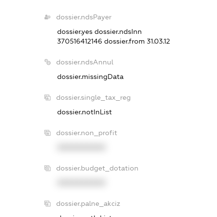
dossier.ndsPayer
dossier.yes
dossier.ndsInn
370516412146
dossier.from 31.03.12
dossier.ndsAnnul
dossier.missingData
dossier.single_tax_reg
dossier.notInList
dossier.non_profit
XXXXXXXXXX
dossier.budget_dotation
XXXXXXXXXX
dossier.palne_akciz