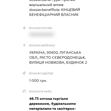
вирішальний вплив
dossier.benefRole:
КІНЦЕВИЙ
БЕНЕФІЦІАРНИЙ ВЛАСНИК
dossier.smida:
XXXXXXXXXX
dossier.address:
УКРАЇНА, 93400, ЛУГАНСЬКА
ОБЛ., МІСТО СЄВЄРОДОНЕЦЬК,
ВУЛИЦЯ НОВІКОВА, БУДИНОК 2
dossier.capital:
1 000 грн.
dossier.kveds:
46.73
оптова торгівля
деревиною, будівельними
матеріалами та санітарно-