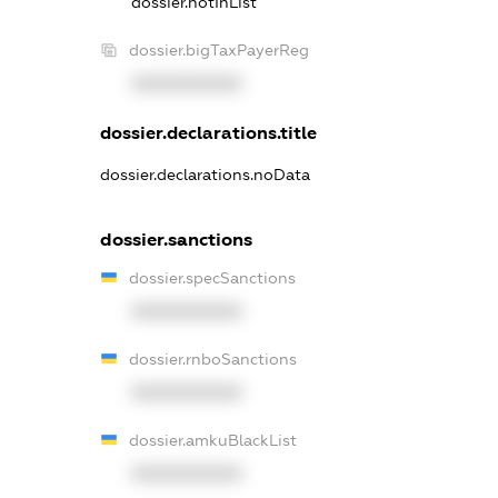
dossier.notInList
dossier.bigTaxPayerReg
XXXXXXXXXX
dossier.declarations.title
dossier.declarations.noData
dossier.sanctions
dossier.specSanctions
XXXXXXXXXX
dossier.rnboSanctions
XXXXXXXXXX
dossier.amkuBlackList
XXXXXXXXXX