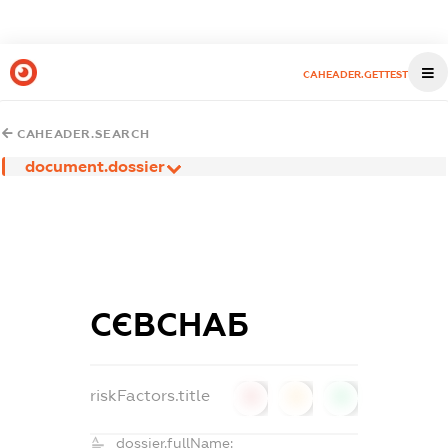
CAHEADER.GETTEST
CAHEADER.SEARCH
document.dossier
СЄВСНАБ
riskFactors.title
0
0
0
dossier.fullName: