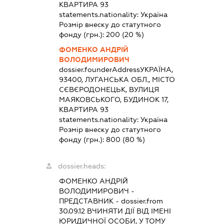
КВАРТИРА 93
statements.nationality:
Україна
Розмір внеску до статутного
фонду (грн.):
200
(20 %)
ФОМЕНКО АНДРІЙ
ВОЛОДИМИРОВИЧ
dossier.founderAddress
УКРАЇНА,
93400, ЛУГАНСЬКА ОБЛ., МІСТО
СЄВЄРОДОНЕЦЬК, ВУЛИЦЯ
МАЯКОВСЬКОГО, БУДИНОК 17,
КВАРТИРА 93
statements.nationality:
Україна
Розмір внеску до статутного
фонду (грн.):
800
(80 %)
dossier.heads:
ФОМЕНКО АНДРІЙ
ВОЛОДИМИРОВИЧ
-
ПРЕДСТАВНИК
- dossier.from
30.09.12
ВЧИНЯТИ ДІЇ ВІД ІМЕНІ
ЮРИДИЧНОЇ ОСОБИ, У ТОМУ