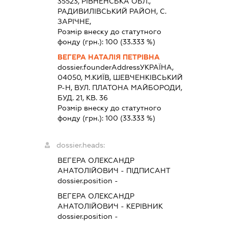
35523, РIВНЕНСЬКА ОБЛ.,
РАДИВИЛIВСЬКИЙ РАЙОН, С.
ЗАРІЧНЕ,
Розмір внеску до статутного
фонду (грн.):
100
(33.333 %)
ВЕГЕРА НАТАЛІЯ ПЕТРІВНА
dossier.founderAddress
УКРАЇНА,
04050, М.КИЇВ, ШЕВЧЕНКІВСЬКИЙ
Р-Н, ВУЛ. ПЛАТОНА МАЙБОРОДИ,
БУД. 21, КВ. 36
Розмір внеску до статутного
фонду (грн.):
100
(33.333 %)
dossier.heads:
ВЕГЕРА ОЛЕКСАНДР
АНАТОЛІЙОВИЧ
-
ПІДПИСАНТ
dossier.position -
ВЕГЕРА ОЛЕКСАНДР
АНАТОЛІЙОВИЧ
-
КЕРІВНИК
dossier.position -