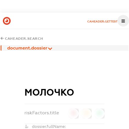
CAHEADER.GETTEST
CAHEADER.SEARCH
document.dossier
МОЛОЧКО
riskFactors.title
0
0
0
dossier.fullName: