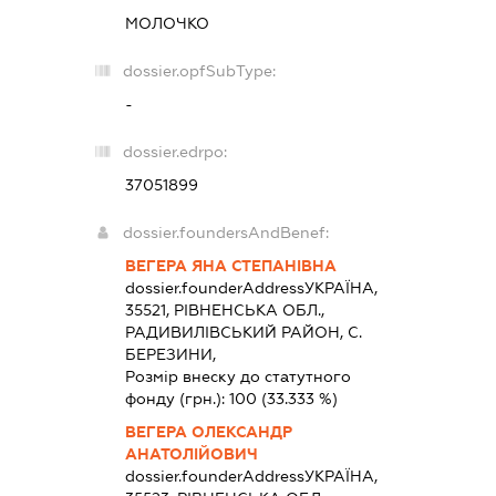
МОЛОЧКО
dossier.opfSubType:
-
dossier.edrpo:
37051899
dossier.foundersAndBenef:
ВЕГЕРА ЯНА СТЕПАНІВНА
dossier.founderAddress
УКРАЇНА,
35521, РIВНЕНСЬКА ОБЛ.,
РАДИВИЛIВСЬКИЙ РАЙОН, С.
БЕРЕЗИНИ,
Розмір внеску до статутного
фонду (грн.):
100
(33.333 %)
ВЕГЕРА ОЛЕКСАНДР
АНАТОЛІЙОВИЧ
dossier.founderAddress
УКРАЇНА,