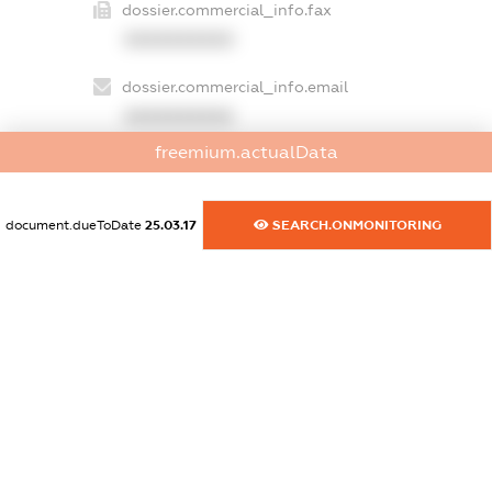
dossier.commercial_info.fax
XXXXXXXXXX
dossier.commercial_info.email
XXXXXXXXXX
freemium.actualData
dossier.commercial_info.website
XXXXXXXXXX
document.dueToDate
25.03.17
SEARCH.ONMONITORING
dossier.commercial_info.activity
XXXXXXXXXX
freemium.exampleText_1
freemium.exampleText_2
freemium.anonymousPerSearch2
FREEMIUM.DETAILS
FREEMIUM.REGISTER