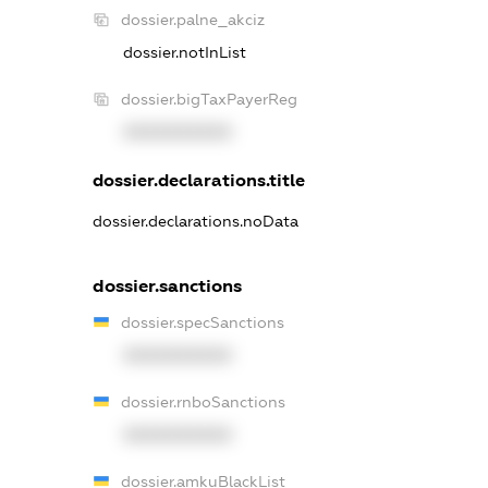
dossier.palne_akciz
dossier.notInList
dossier.bigTaxPayerReg
XXXXXXXXXX
dossier.declarations.title
dossier.declarations.noData
dossier.sanctions
dossier.specSanctions
XXXXXXXXXX
dossier.rnboSanctions
XXXXXXXXXX
dossier.amkuBlackList