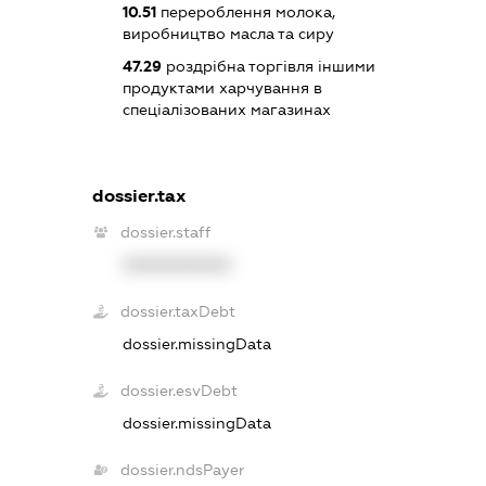
10.51
перероблення молока,
виробництво масла та сиру
47.29
роздрібна торгівля іншими
продуктами харчування в
спеціалізованих магазинах
dossier.tax
dossier.staff
XXXXXXXXXX
dossier.taxDebt
dossier.missingData
dossier.esvDebt
dossier.missingData
dossier.ndsPayer