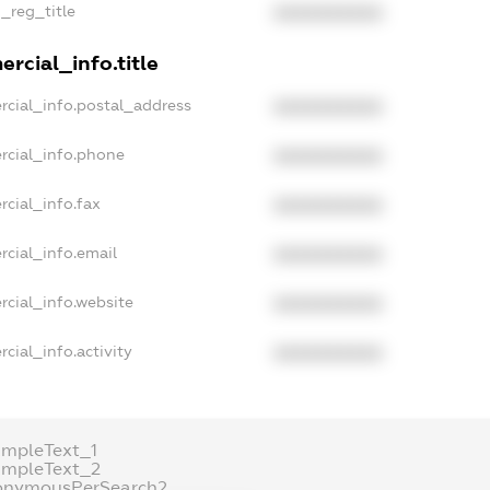
n_reg_title
XXXXXXXXXX
rcial_info.title
rcial_info.postal_address
XXXXXXXXXX
rcial_info.phone
XXXXXXXXXX
rcial_info.fax
XXXXXXXXXX
rcial_info.email
XXXXXXXXXX
rcial_info.website
XXXXXXXXXX
cial_info.activity
XXXXXXXXXX
ampleText_1
ampleText_2
onymousPerSearch2