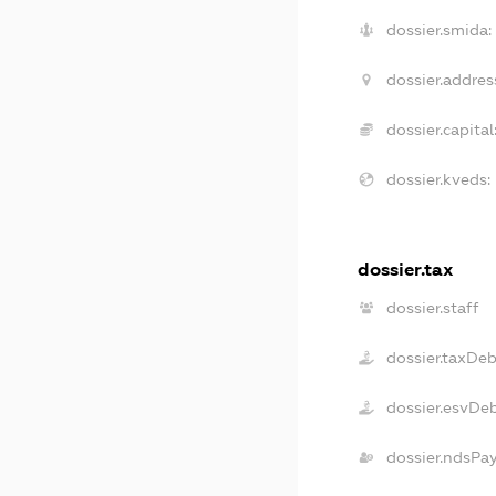
dossier.smida:
dossier.addres
dossier.capital
dossier.kveds:
dossier.tax
dossier.staff
dossier.taxDe
dossier.esvDe
dossier.ndsPa