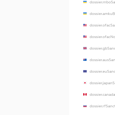
dossier.rnboS
dossier.amkuB
dossier.ofacS
dossier.ofacN
dossier.gbSan
dossier.ausSa
dossier.euSan
dossier.japan
dossier.canad
dossier.rfSanc