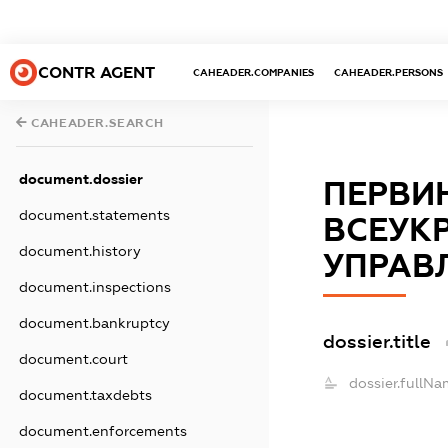
CONTR AGENT
CAHEADER.COMPANIES
CAHEADER.PERSONS
CAHEADER.SEARCH
document.dossier
ПЕРВИ
document.statements
ВСЕУКР
document.history
УПРАВЛ
document.inspections
document.bankruptcy
dossier.title
document.court
dossier.fullNa
document.taxdebts
document.enforcements