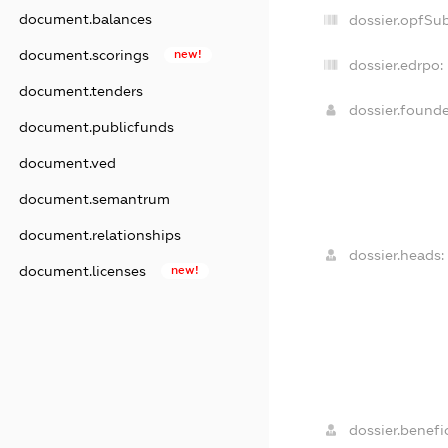
document.balances
dossier.opfSu
document.scorings
new!
dossier.edrpo:
document.tenders
dossier.found
document.publicfunds
document.ved
document.semantrum
document.relationships
dossier.heads:
document.licenses
new!
dossier.benefic