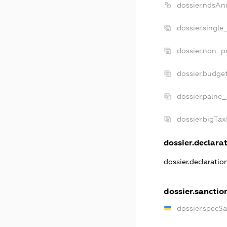
dossier.ndsAn
dossier.single
dossier.non_pr
dossier.budge
dossier.palne_
dossier.bigTa
dossier.declarat
dossier.declarati
dossier.sanctio
dossier.specS