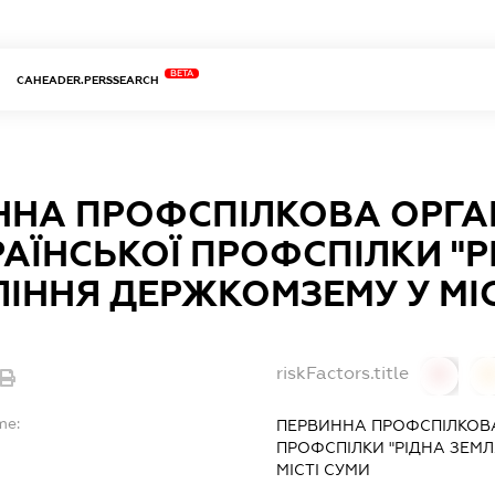
BETA
CAHEADER.PERSSEARCH
ННА ПРОФСПІЛКОВА ОРГА
АЇНСЬКОЇ ПРОФСПІЛКИ "Р
ІННЯ ДЕРЖКОМЗЕМУ У МІС
riskFactors.title
0
0
me:
ПЕРВИННА ПРОФСПІЛКОВА
ПРОФСПІЛКИ "РІДНА ЗЕМЛ
МІСТІ СУМИ