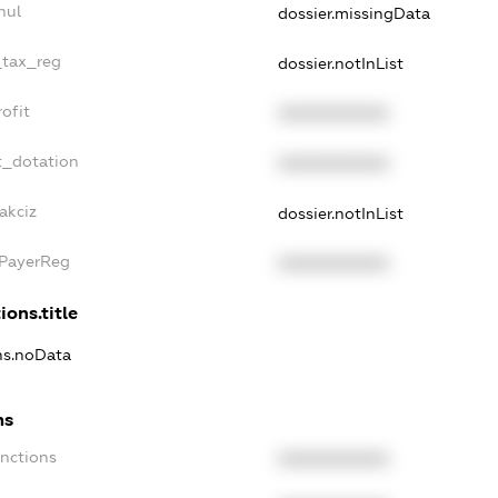
nul
dossier.missingData
_tax_reg
dossier.notInList
ofit
XXXXXXXXXX
t_dotation
XXXXXXXXXX
akciz
dossier.notInList
xPayerReg
XXXXXXXXXX
ions.title
ons.noData
ns
anctions
XXXXXXXXXX