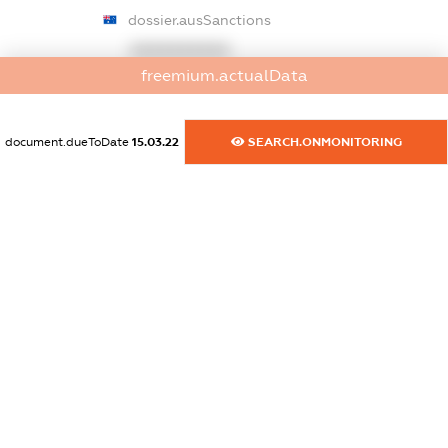
dossier.ausSanctions
XXXXXXXXXX
freemium.actualData
dossier.euSanctions
XXXXXXXXXX
document.dueToDate
15.03.22
SEARCH.ONMONITORING
dossier.japanSanctions
XXXXXXXXXX
dossier.canadaSanctions
XXXXXXXXXX
dossier.rfSanctions
XXXXXXXXXX
dossier.russian_reg_title
XXXXXXXXXX