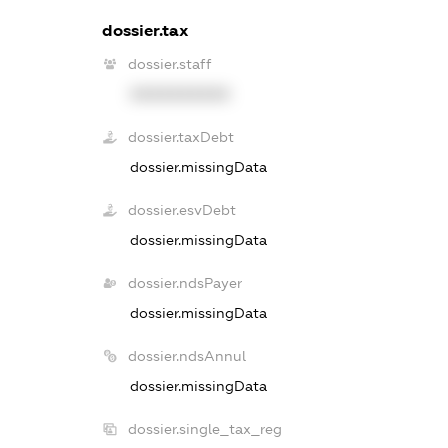
dossier.tax
dossier.staff
XXXXXXXXXX
dossier.taxDebt
dossier.missingData
dossier.esvDebt
dossier.missingData
dossier.ndsPayer
dossier.missingData
dossier.ndsAnnul
dossier.missingData
dossier.single_tax_reg