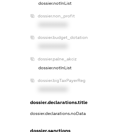
dossier.notInList
dossier.non_profit
XXXXXXXXXX
dossier.budget_dotation
XXXXXXXXXX
dossier.palne_akciz
dossier.notInList
dossier.bigTaxPayerReg
XXXXXXXXXX
dossier.declarations.title
dossier.declarations.noData
dossier.sanctions