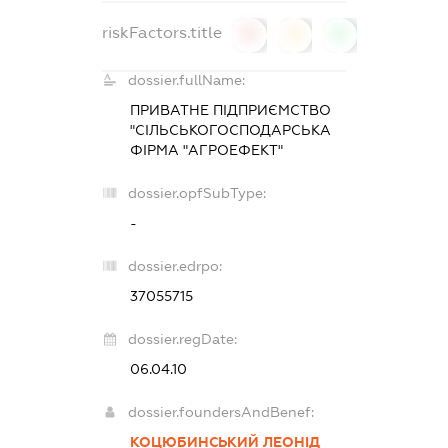
riskFactors.title
0
0
0
dossier.fullName:
ПРИВАТНЕ ПІДПРИЄМСТВО
"СІЛЬСЬКОГОСПОДАРСЬКА
ФІРМА "АГРОЕФЕКТ"
dossier.opfSubType:
-
dossier.edrpo:
37055715
dossier.regDate:
06.04.10
dossier.foundersAndBenef:
КОЦЮБИНСЬКИЙ ЛЕОНІД