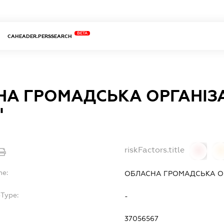
BETA
CAHEADER.PERSSEARCH
А ГРОМАДСЬКА ОРГАНІЗА
"
riskFactors.title
0
0
me:
ОБЛАСНА ГРОМАДСЬКА ОР
bType:
-
37056567