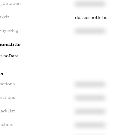
t_dotation
XXXXXXXXXX
akciz
dossier.notInList
xPayerReg
XXXXXXXXXX
ions.title
ns.noData
ns
nctions
XXXXXXXXXX
nctions
XXXXXXXXXX
ackList
XXXXXXXXXX
nctions
XXXXXXXXXX