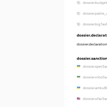
dossier.budge
dossier.palne_
dossier.bigTa
dossier.declarat
dossier.declaratio
dossier.sanctio
dossier.specSa
dossier.rnboSa
dossier.amkuBl
dossier.ofacSa