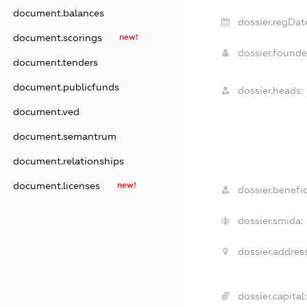
document.balances
dossier.regDat
document.scorings
new!
dossier.found
document.tenders
document.publicfunds
dossier.heads:
document.ved
document.semantrum
document.relationships
document.licenses
new!
dossier.benefic
dossier.smida:
dossier.address
dossier.capital: