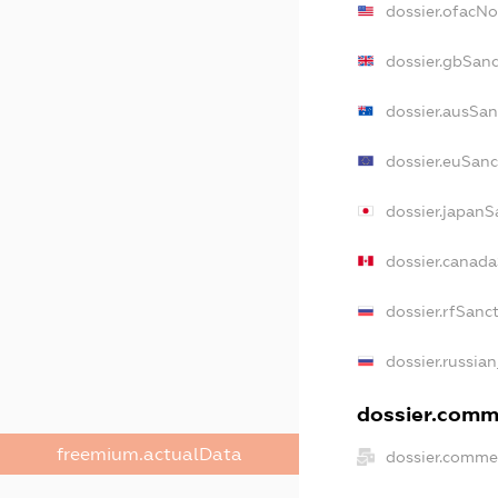
dossier.ofacN
dossier.gbSanc
dossier.ausSan
dossier.euSanc
dossier.japanS
dossier.canad
dossier.rfSanc
dossier.russian
dossier.comme
freemium.actualData
dossier.commer