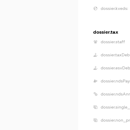
dossier.kveds:
dossier.tax
dossier.staff
dossier.taxDeb
dossier.esvDeb
dossier.ndsPay
dossier.ndsAn
dossier.single
dossier.non_pr