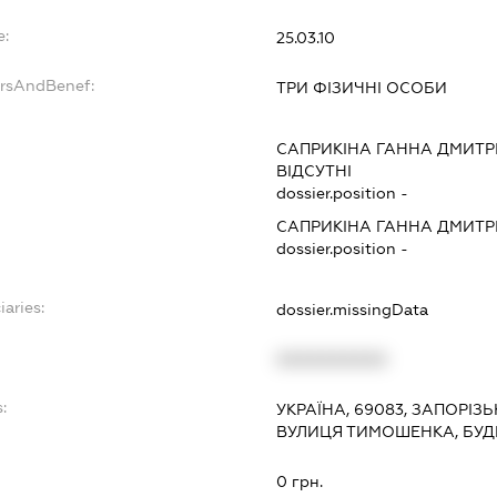
e:
25.03.10
ersAndBenef:
ТРИ ФІЗИЧНІ ОСОБИ
САПРИКІНА ГАННА ДМИТР
ВІДСУТНІ
dossier.position -
САПРИКІНА ГАННА ДМИТР
dossier.position -
iaries:
dossier.missingData
XXXXXXXXXX
:
УКРАЇНА, 69083, ЗАПОРІЗ
ВУЛИЦЯ ТИМОШЕНКА, БУД
0 грн.