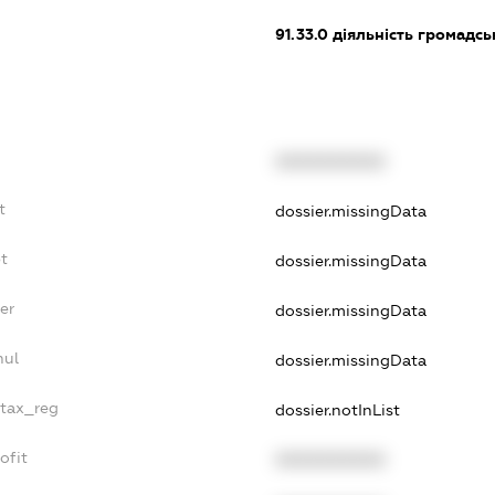
91.33.0
діяльність громадськи
XXXXXXXXXX
t
dossier.missingData
t
dossier.missingData
er
dossier.missingData
nul
dossier.missingData
_tax_reg
dossier.notInList
ofit
XXXXXXXXXX