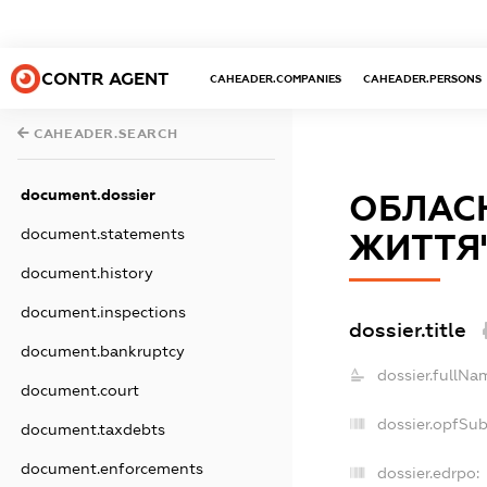
CONTR AGENT
CAHEADER.COMPANIES
CAHEADER.PERSONS
CAHEADER.SEARCH
document.dossier
ОБЛАСН
document.statements
ЖИТТЯ
document.history
document.inspections
dossier.title
document.bankruptcy
dossier.fullNa
document.court
dossier.opfSu
document.taxdebts
document.enforcements
dossier.edrpo: