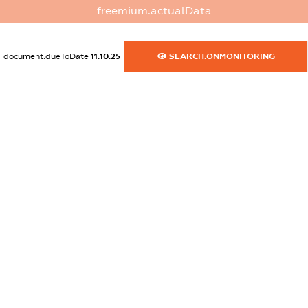
XXXXXXXXXX
freemium.actualData
dossier.commercial_info.activity
XXXXXXXXXX
document.dueToDate
11.10.25
SEARCH.ONMONITORING
freemium.exampleText_1
freemium.exampleText_2
freemium.anonymousPerSearch2
FREEMIUM.DETAILS
FREEMIUM.REGISTER