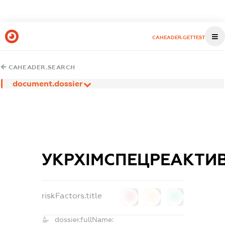
CAHEADER.GETTEST
CAHEADER.SEARCH
document.dossier
УКРХІМСПЕЦРЕАКТИ
riskFactors.title
0
0
0
dossier.fullName: