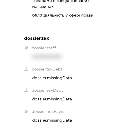
товарами в спеціалізованих
магазинах
69.10
діяльність у сфері права
dossier.tax
dossier.staff
XXXXXXXXXX
dossier.taxDebt
dossier.missingData
dossier.esvDebt
dossier.missingData
dossier.ndsPayer
dossier.missingData