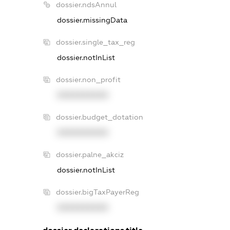
dossier.ndsAnnul
dossier.missingData
dossier.single_tax_reg
dossier.notInList
dossier.non_profit
XXXXXXXXXX
dossier.budget_dotation
XXXXXXXXXX
dossier.palne_akciz
dossier.notInList
dossier.bigTaxPayerReg
XXXXXXXXXX