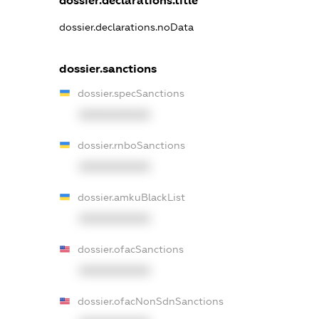
dossier.declarations.title
dossier.declarations.noData
dossier.sanctions
dossier.specSanctions
XXXXXXXXXX
dossier.rnboSanctions
XXXXXXXXXX
dossier.amkuBlackList
XXXXXXXXXX
dossier.ofacSanctions
XXXXXXXXXX
dossier.ofacNonSdnSanctions