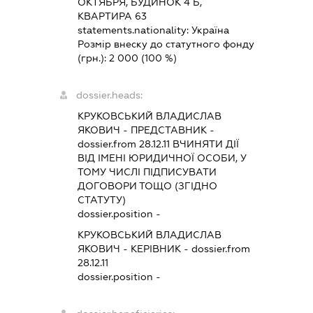
ОКТЯБРЯ, БУДИНОК 4 Б,
КВАРТИРА 63
statements.nationality:
Україна
Розмір внеску до статутного фонду
(грн.):
2 000
(100 %)
dossier.heads:
КРУКОВСЬКИЙ ВЛАДИСЛАВ
ЯКОВИЧ
-
ПРЕДСТАВНИК
-
dossier.from 28.12.11
ВЧИНЯТИ ДІЇ
ВІД ІМЕНІ ЮРИДИЧНОЇ ОСОБИ, У
ТОМУ ЧИСЛІ ПІДПИСУВАТИ
ДОГОВОРИ ТОЩО (ЗГІДНО
СТАТУТУ)
dossier.position -
КРУКОВСЬКИЙ ВЛАДИСЛАВ
ЯКОВИЧ
-
КЕРІВНИК
- dossier.from
28.12.11
dossier.position -