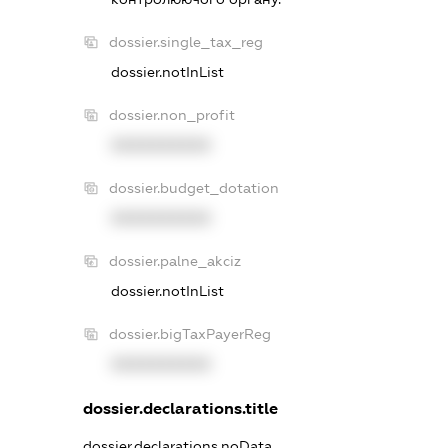
dossier.single_tax_reg
dossier.notInList
dossier.non_profit
XXXXXXXXXX
dossier.budget_dotation
XXXXXXXXXX
dossier.palne_akciz
dossier.notInList
dossier.bigTaxPayerReg
XXXXXXXXXX
dossier.declarations.title
dossier.declarations.noData