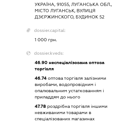
УКРАЇНА, 91055, ЛУГАНСЬКА ОБЛ.,
МІСТО ЛУГАНСЬК, ВУЛИЦЯ
ДЗЄРЖИНСКОГО, БУДИНОК 52
dossier.capital:
1 000 грн.
dossier.kveds:
46.90
неспеціалізована оптова
торгівля
46.74
оптова торгівля залізними
виробами, водопровідним і
опалювальним устаткованням і
приладдям до нього
47.78
роздрібна торгівля іншими
невживаними товарами в
спеціалізованих магазинах