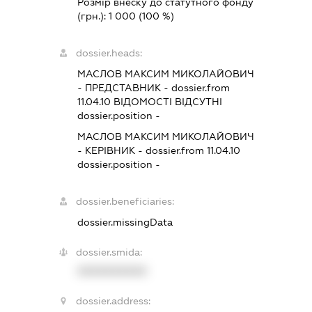
Розмір внеску до статутного фонду
(грн.):
1 000
(100 %)
dossier.heads:
МАСЛОВ МАКСИМ МИКОЛАЙОВИЧ
-
ПРЕДСТАВНИК
- dossier.from
11.04.10
ВІДОМОСТІ ВІДСУТНІ
dossier.position -
МАСЛОВ МАКСИМ МИКОЛАЙОВИЧ
-
КЕРІВНИК
- dossier.from 11.04.10
dossier.position -
dossier.beneficiaries:
dossier.missingData
dossier.smida:
XXXXXXXXXX
dossier.address: