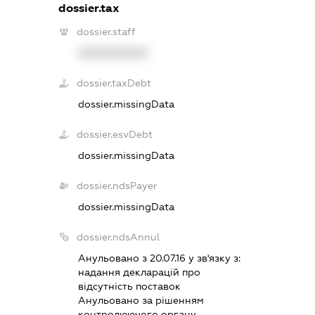
dossier.tax
dossier.staff
XXXXXXXXXX
dossier.taxDebt
dossier.missingData
dossier.esvDebt
dossier.missingData
dossier.ndsPayer
dossier.missingData
dossier.ndsAnnul
Анульовано з 20.07.16 у зв'язку з:
надання декларацiй про
вiдсутнiсть поставок
Анульовано за рiшенням
контролюючого органу.