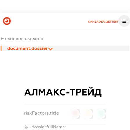
CAHEADER.GETTEST
CAHEADER.SEARCH
document.dossier
АЛМАКС-ТРЕЙД
riskFactors.title
0
0
0
dossier.fullName: