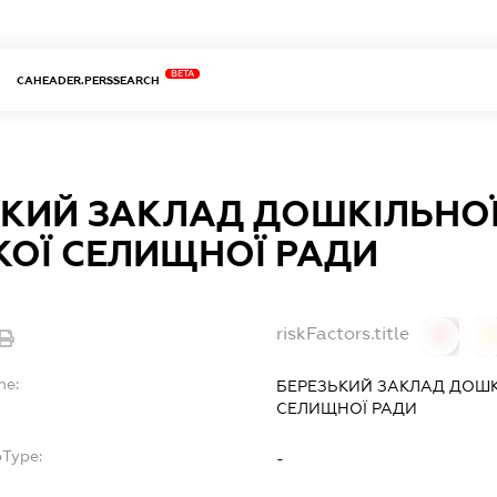
BETA
CAHEADER.PERSSEARCH
КИЙ ЗАКЛАД ДОШКІЛЬНОЇ
КОЇ СЕЛИЩНОЇ РАДИ
riskFactors.title
0
0
me:
БЕРЕЗЬКИЙ ЗАКЛАД ДОШК
СЕЛИЩНОЇ РАДИ
bType:
-