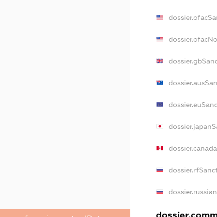
dossier.ofacSa
dossier.ofacN
dossier.gbSan
dossier.ausSa
dossier.euSan
dossier.japanS
dossier.canad
dossier.rfSanc
dossier.russia
dossier.comme