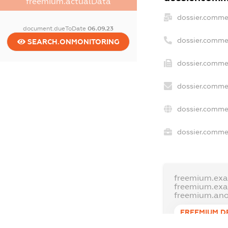
freemium.actualData
dossier.comme
document.dueToDate
06.09.23
dossier.comme
SEARCH.ONMONITORING
dossier.commer
dossier.commer
dossier.commer
dossier.commer
freemium.exa
freemium.ex
freemium.an
FREEMIUM.D