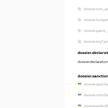
dossier.non_pr
dossier.budge
dossier.palne_
dossier.bigTa
dossier.declarat
dossier.declaratio
dossier.sanctio
dossier.specSa
dossier.rnboS
dossier.amkuB