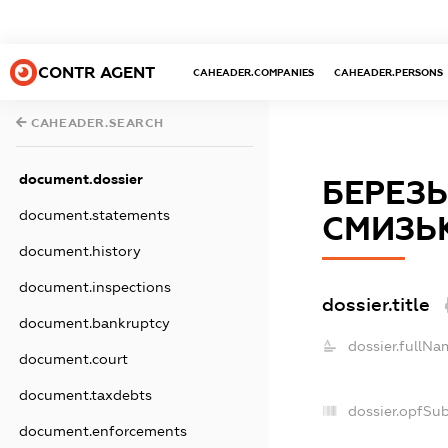
CONTR AGENT
CAHEADER.COMPANIES
CAHEADER.PERSONS
CAHEADER.SEARCH
document.dossier
БЕРЕЗЬ
document.statements
СМИЗЬ
document.history
document.inspections
dossier.title
document.bankruptcy
dossier.fullNa
document.court
document.taxdebts
dossier.opfSu
document.enforcements