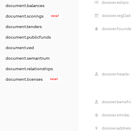
dossier.edrpo:
document.balances
dossier.regDat
document.scorings
new!
document.tenders
dossier.found
document.publicfunds
document.ved
document.semantrum
document.relationships
dossier.heads:
document.licenses
new!
dossier.benefic
dossier.smida:
dossier.addres