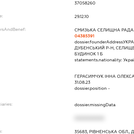
37058260
e:
29.12.10
ersAndBenef:
СМИЗЬКА СЕЛИЩНА РАДА
04385391
dossier.founderAddress
УКРА
ДУБЕНСЬКИЙ Р-Н, СЕЛИЩЕ
БУДИНОК 1 Б
statements.nationality:
Укра
ГЕРАСИМЧУК ІННА ОЛЕКС
31.08.23
dossier.position -
iaries:
dossier.missingData
XXXXXXXXXX
s:
35683, РІВНЕНСЬКА ОБЛ., 