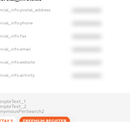
rcial_info.postal_address
XXXXXXXXXX
rcial_info.phone
XXXXXXXXXX
cial_info.fax
XXXXXXXXXX
cial_info.email
XXXXXXXXXX
cial_info.website
XXXXXXXXXX
cial_info.activity
XXXXXXXXXX
mpleText_1
ampleText_2
onymousPerSearch2
ETAILS
FREEMIUM.REGISTER