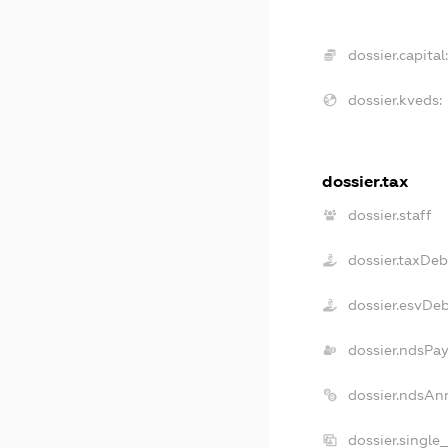
dossier.capital:
dossier.kveds:
dossier.tax
dossier.staff
dossier.taxDeb
dossier.esvDe
dossier.ndsPay
dossier.ndsAn
dossier.single