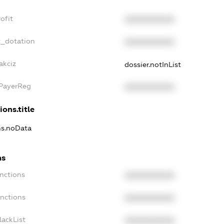
ofit
XXXXXXXXXX
t_dotation
XXXXXXXXXX
akciz
dossier.notInList
xPayerReg
XXXXXXXXXX
ions.title
ns.noData
ns
nctions
XXXXXXXXXX
anctions
XXXXXXXXXX
lackList
XXXXXXXXXX