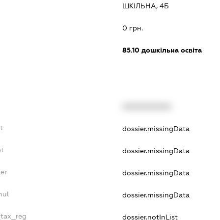
ШКІЛЬНА, 4Б
0 грн.
85.10
дошкільна освіта
XXXXXXXXXX
t
dossier.missingData
bt
dossier.missingData
er
dossier.missingData
nul
dossier.missingData
_tax_reg
dossier.notInList