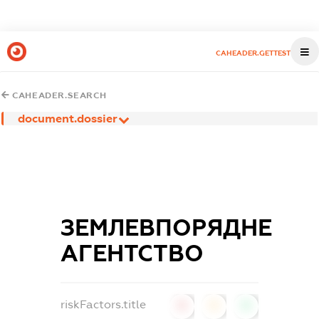
CAHEADER.GETTEST
CAHEADER.SEARCH
document.dossier
ЗЕМЛЕВПОРЯДНЕ
АГЕНТСТВО
riskFactors.title
0
0
0