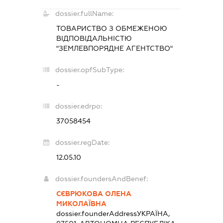
dossier.fullName:
ТОВАРИСТВО З ОБМЕЖЕНОЮ
ВІДПОВІДАЛЬНІСТЮ
"ЗЕМЛЕВПОРЯДНЕ АГЕНТСТВО"
dossier.opfSubType:
-
dossier.edrpo:
37058454
dossier.regDate:
12.05.10
dossier.foundersAndBenef:
СЄВРЮКОВА ОЛЕНА
МИКОЛАЇВНА
dossier.founderAddress
УКРАЇНА,