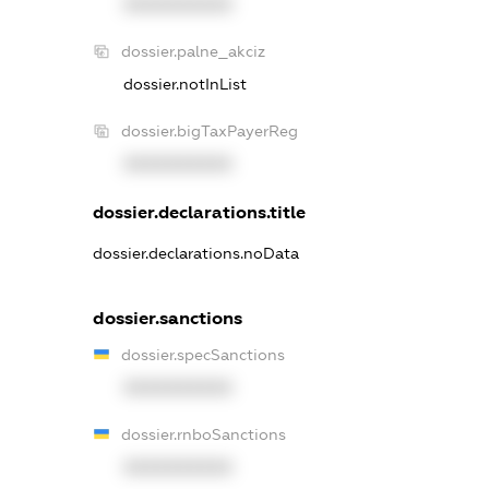
XXXXXXXXXX
dossier.palne_akciz
dossier.notInList
dossier.bigTaxPayerReg
XXXXXXXXXX
dossier.declarations.title
dossier.declarations.noData
dossier.sanctions
dossier.specSanctions
XXXXXXXXXX
dossier.rnboSanctions
XXXXXXXXXX