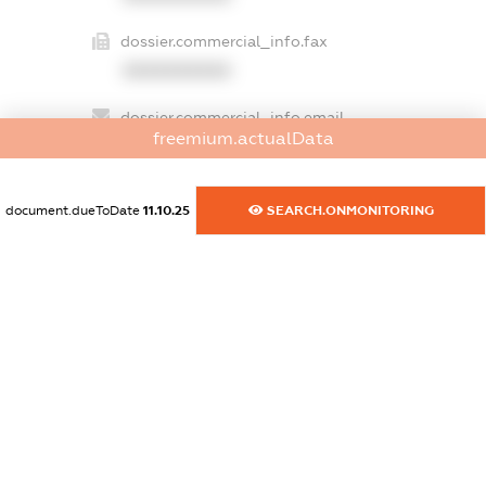
dossier.commercial_info.fax
XXXXXXXXXX
dossier.commercial_info.email
freemium.actualData
XXXXXXXXXX
dossier.commercial_info.website
document.dueToDate
11.10.25
SEARCH.ONMONITORING
XXXXXXXXXX
dossier.commercial_info.activity
XXXXXXXXXX
freemium.exampleText_1
freemium.exampleText_2
freemium.anonymousPerSearch2
FREEMIUM.DETAILS