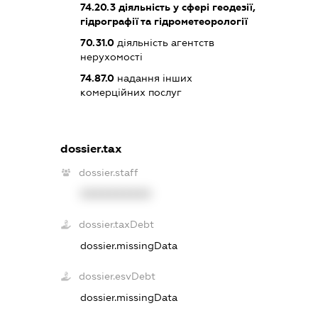
74.20.3
діяльність у сфері геодезії,
гідрографії та гідрометеорології
70.31.0
діяльність агентств
нерухомості
74.87.0
надання інших
комерційних послуг
dossier.tax
dossier.staff
XXXXXXXXXX
dossier.taxDebt
dossier.missingData
dossier.esvDebt
dossier.missingData