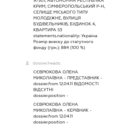
97501, АВТОНОМНА РЕСПУБЛІКА
КРИМ, СІМФЕРОПОЛЬСЬКИЙ Р-Н,
СЕЛИЩЕ МІСЬКОГО ТИПУ
МОЛОДІЖНЕ, ВУЛИЦЯ
БУДІВЕЛЬНИКІВ, БУДИНОК 4,
КВАРТИРА 53
statements.nationality:
Україна
Розмір внеску до статутного
фонду (грн.):
884
(100 %)
dossier.heads:
СЄВРЮКОВА ОЛЕНА
МИКОЛАЇВНА
-
ПРЕДСТАВНИК
-
dossier.from 12.04.11
ВІДОМОСТІ
ВІДСУТНІ
dossier.position -
СЄВРЮКОВА ОЛЕНА
МИКОЛАЇВНА
-
КЕРІВНИК
-
dossier.from 12.04.11
dossier.position -