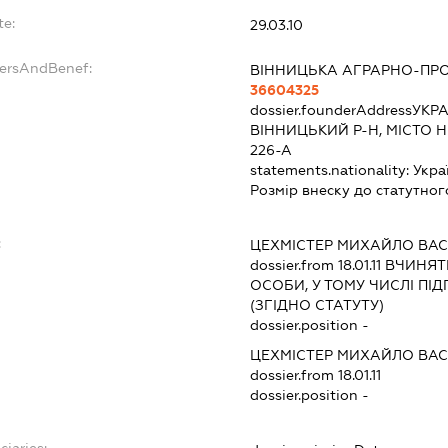
te:
29.03.10
dersAndBenef:
ВІННИЦЬКА АГРАРНО-ПР
36604325
dossier.founderAddress
УКРА
ВІННИЦЬКИЙ Р-Н, МІСТО 
226-А
statements.nationality:
Укра
Розмір внеску до статутног
:
ЦЕХМІСТЕР МИХАЙЛО ВА
dossier.from 18.01.11
ВЧИНЯТИ
ОСОБИ, У ТОМУ ЧИСЛІ П
(ЗГІДНО СТАТУТУ)
dossier.position -
ЦЕХМІСТЕР МИХАЙЛО ВА
dossier.from 18.01.11
dossier.position -