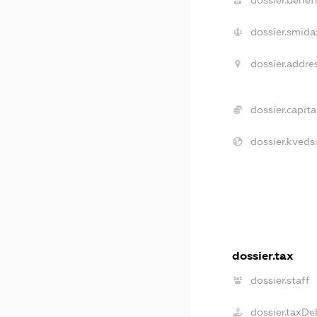
dossier.benefi
dossier.smida
dossier.addres
dossier.capital
dossier.kveds
dossier.tax
dossier.staff
dossier.taxDe