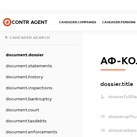
CONTR AGENT
CAHEADER.COMPANIES
CAHEADER.PERSONS
CAHEADER.SEARCH
document.dossier
АФ-КО
document.statements
document.history
dossier.title
document.inspections
dossier.fullN
document.bankruptcy
document.court
dossier.opfS
document.taxdebts
dossier.edrpo
document.enforcements