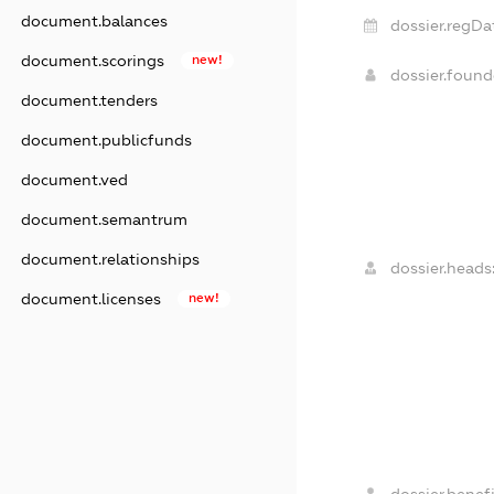
document.balances
dossier.regDa
document.scorings
new!
dossier.foun
document.tenders
document.publicfunds
document.ved
document.semantrum
document.relationships
dossier.heads
document.licenses
new!