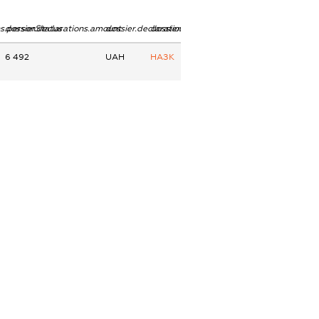
ns.personStatus
dossier.declarations.amount
dossier.declarations.currency
dossier.declarations.source
6 492
UAH
НАЗК