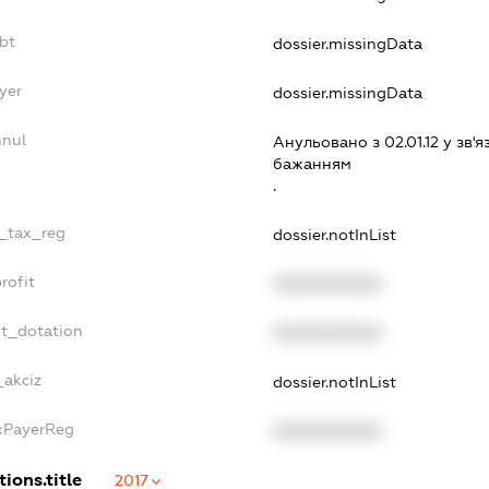
bt
dossier.missingData
yer
dossier.missingData
nnul
Анульовано з 02.01.12 у зв'я
бажанням
.
e_tax_reg
dossier.notInList
rofit
XXXXXXXXXX
et_dotation
XXXXXXXXXX
_akciz
dossier.notInList
axPayerReg
XXXXXXXXXX
tions.title
2017