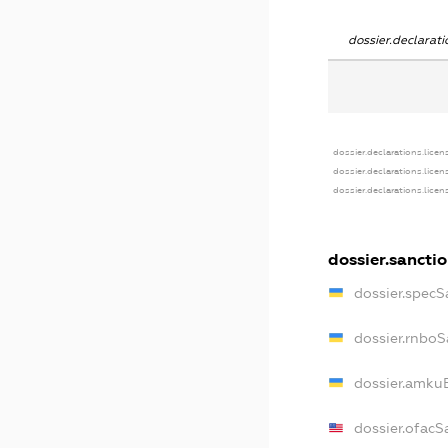
dossier.declara
dossier.declarations.licen
dossier.declarations.lice
dossier.declarations.lice
dossier.sancti
dossier.specS
dossier.rnboS
dossier.amkuB
dossier.ofacS