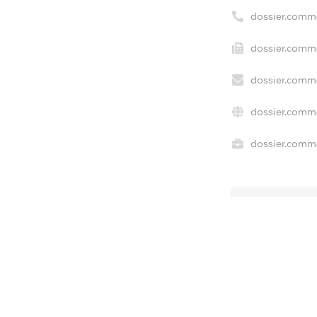
dossier.comm
dossier.comme
dossier.comme
dossier.comme
dossier.comme
freemium.ex
freemium.ex
freemium.a
FREEMIUM.D