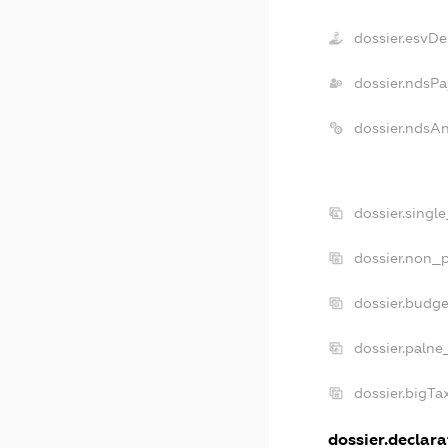
dossier.esvDe
dossier.ndsPa
dossier.ndsA
dossier.singl
dossier.non_p
dossier.budg
dossier.palne
dossier.bigT
dossier.declara