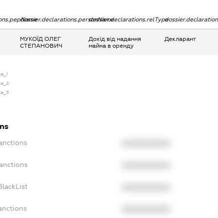
tions.pepName
dossier.declarations.personName
dossier.declarations.relType
dossier.declaratio
МУКОЇД ОЛЕГ
Дохід від надання
Декларант
СТЕПАНОВИЧ
майна в оренду
se_1
nse_2
nse_3
ons
anctions
XXXXXXXXXX
anctions
XXXXXXXXXX
lackList
XXXXXXXXXX
anctions
XXXXXXXXXX