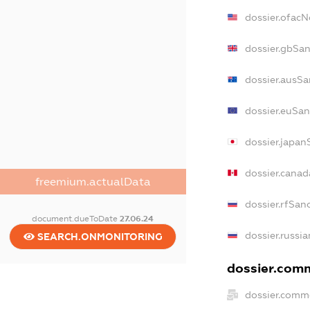
dossier.ofac
dossier.gbSan
dossier.ausSa
dossier.euSan
dossier.japan
dossier.cana
freemium.actualData
dossier.rfSan
document.dueToDate
27.06.24
dossier.russi
SEARCH.ONMONITORING
dossier.comm
dossier.comme