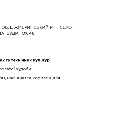
КА ОБЛ., ЖМЕРИНСЬКИЙ Р-Н, СЕЛО
НА, БУДИНОК 46
х та технічних культур
рогатої худоби
ом, насінням та кормами для