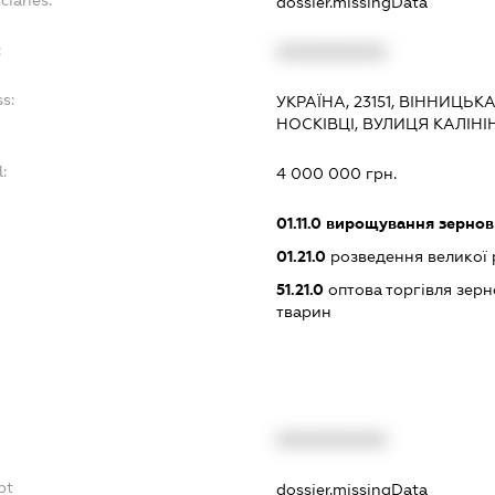
ciaries:
dossier.missingData
:
XXXXXXXXXX
s:
УКРАЇНА, 23151, ВІННИЦЬ
НОСКІВЦІ, ВУЛИЦЯ КАЛІНІ
:
4 000 000 грн.
:
01.11.0
вирощування зернови
01.21.0
розведення великої 
51.21.0
оптова торгівля зерн
тварин
XXXXXXXXXX
bt
dossier.missingData