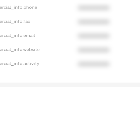
ercial_info.phone
XXXXXXXXXX
rcial_info.fax
XXXXXXXXXX
rcial_info.email
XXXXXXXXXX
rcial_info.website
XXXXXXXXXX
rcial_info.activity
XXXXXXXXXX
ampleText_1
ampleText_2
nonymousPerSearch2
ETAILS
FREEMIUM.REGISTER