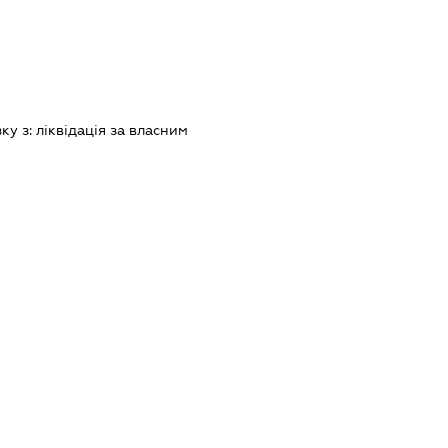
зку з:
лiквiдацiя за власним