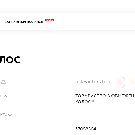
BETA
CAHEADER.PERSSEARCH
ЛОС
riskFactors.title
0
ame:
ТОВАРИСТВО З ОБМЕЖЕНО
КОЛОС "
ubType:
-
:
37058564