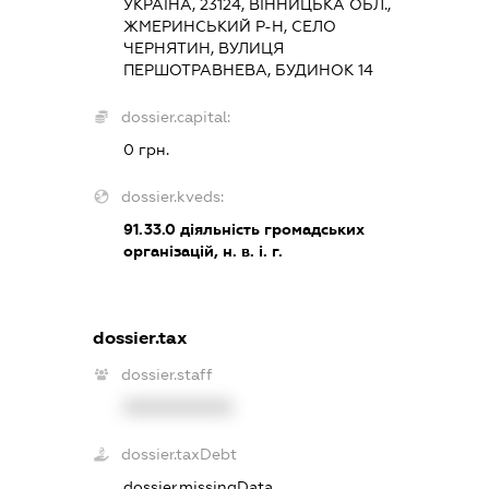
УКРАЇНА, 23124, ВІННИЦЬКА ОБЛ.,
ЖМЕРИНСЬКИЙ Р-Н, СЕЛО
ЧЕРНЯТИН, ВУЛИЦЯ
ПЕРШОТРАВНЕВА, БУДИНОК 14
dossier.capital:
0 грн.
dossier.kveds:
91.33.0
діяльність громадських
організацій, н. в. і. г.
dossier.tax
dossier.staff
XXXXXXXXXX
dossier.taxDebt
dossier.missingData