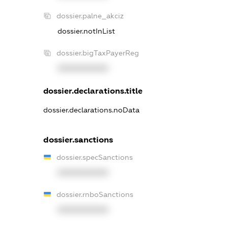
dossier.palne_akciz
dossier.notInList
dossier.bigTaxPayerReg
XXXXXXXXXX
dossier.declarations.title
dossier.declarations.noData
dossier.sanctions
dossier.specSanctions
XXXXXXXXXX
dossier.rnboSanctions
XXXXXXXXXX