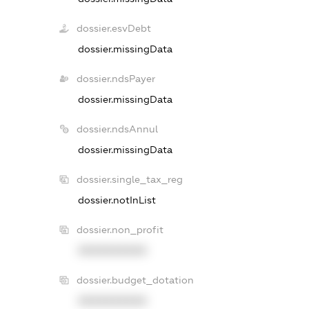
dossier.esvDebt
dossier.missingData
dossier.ndsPayer
dossier.missingData
dossier.ndsAnnul
dossier.missingData
dossier.single_tax_reg
dossier.notInList
dossier.non_profit
XXXXXXXXXX
dossier.budget_dotation
XXXXXXXXXX