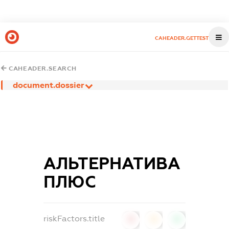
CAHEADER.GETTEST
CAHEADER.SEARCH
document.dossier
АЛЬТЕРНАТИВА
ПЛЮС
riskFactors.title
0
0
0