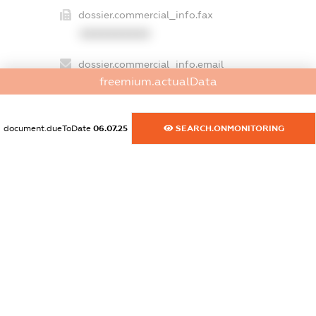
dossier.commercial_info.fax
XXXXXXXXXX
dossier.commercial_info.email
freemium.actualData
XXXXXXXXXX
dossier.commercial_info.website
document.dueToDate
06.07.25
SEARCH.ONMONITORING
XXXXXXXXXX
dossier.commercial_info.activity
XXXXXXXXXX
freemium.exampleText_1
freemium.exampleText_2
freemium.anonymousPerSearch2
FREEMIUM.DETAILS
FREEMIUM.REGISTER