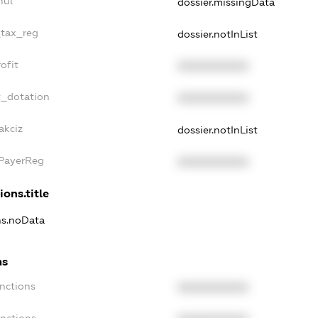
nul
dossier.missingData
_tax_reg
dossier.notInList
ofit
XXXXXXXXXX
t_dotation
XXXXXXXXXX
akciz
dossier.notInList
xPayerReg
XXXXXXXXXX
ions.title
ons.noData
ns
anctions
XXXXXXXXXX
anctions