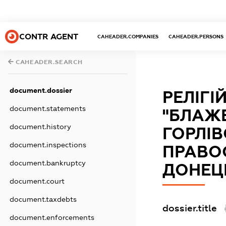
CONTR AGENT
CAHEADER.COMPANIES
CAHEADER.PERSONS
CAHEADER.SEARCH
document.dossier
РЕЛІГ
document.statements
"БЛАЖЕ
document.history
ГОРЛІВ
document.inspections
ПРАВО
document.bankruptcy
ДОНЕЦЬ
document.court
document.taxdebts
dossier.title
document.enforcements