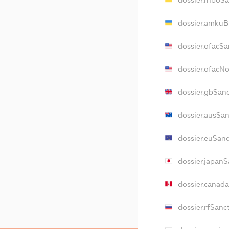
dossier.amkuB
dossier.ofacSa
dossier.ofacN
dossier.gbSan
dossier.ausSa
dossier.euSan
dossier.japan
dossier.canad
dossier.rfSanc