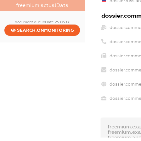
dossier.russia
freemium.actualData
dossier.comme
document.dueToDate
25.03.17
dossier.comme
SEARCH.ONMONITORING
dossier.comme
dossier.commer
dossier.commer
dossier.comme
dossier.commer
freemium.ex
freemium.ex
freemium.an