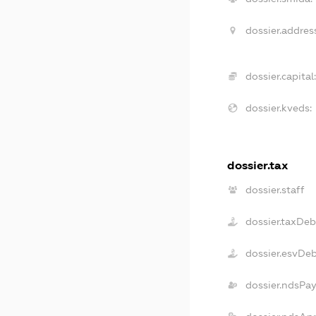
dossier.addres
dossier.capital
dossier.kveds:
dossier.tax
dossier.staff
dossier.taxDeb
dossier.esvDe
dossier.ndsPa