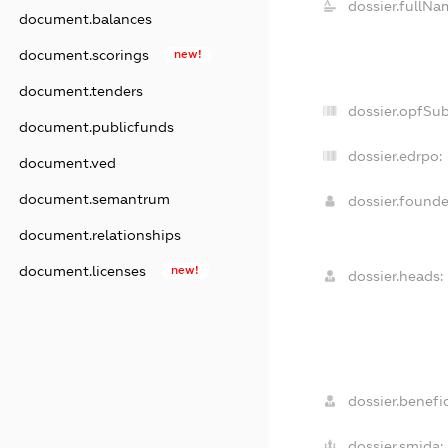
dossier.fullNa
document.balances
document.scorings
new!
document.tenders
dossier.opfSu
document.publicfunds
dossier.edrpo:
document.ved
document.semantrum
dossier.found
document.relationships
document.licenses
new!
dossier.heads:
dossier.benefic
dossier.smida: