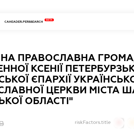
BETA
CAHEADER.PERSSEARCH
ІЙНА ПРАВОСЛАВНА ГРОМ
ННОЇ КСЕНІЇ ПЕТЕРБУРЗЬ
СЬКОЇ ЄПАРХІЇ УКРАЇНСЬК
СЛАВНОЇ ЦЕРКВИ МІСТА 
КОЇ ОБЛАСТІ"
riskFactors.title
0
0