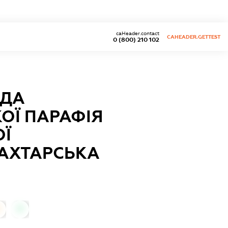
caHeader.contact
CAHEADER.GETTEST
0 (800) 210 102
АДА
КОЇ ПАРАФІЯ
ОЇ
ШАХТАРСЬКА
0