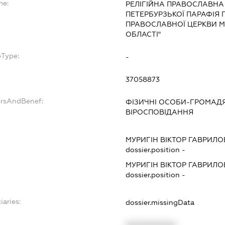
me:
РЕЛІГІЙНА ПРАВОСЛАВНА
ПЕТЕРБУРЗЬКОЇ ПАРАФІЯ Г
ПРАВОСЛАВНОЇ ЦЕРКВИ М
ОБЛАСТІ"
bType:
-
37058873
ersAndBenef:
ФІЗИЧНІ ОСОБИ-ГРОМАД
ВІРОСПОВІДАННЯ
МУРИГІН ВІКТОР ГАВРИЛ
dossier.position -
МУРИГІН ВІКТОР ГАВРИЛ
dossier.position -
iaries:
dossier.missingData