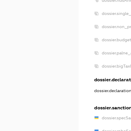
dossier.ndsAn
dossier.single
dossier.non_pr
dossier.budge
dossier.palne_
dossier.bigTa
dossier.declarat
dossier.declarati
dossier.sanctio
dossier.specS
dossier.rnboS