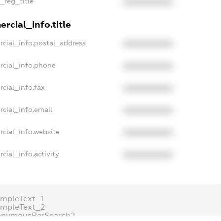
n_reg_title
XXXXXXXXXX
rcial_info.title
rcial_info.postal_address
XXXXXXXXXX
rcial_info.phone
XXXXXXXXXX
cial_info.fax
XXXXXXXXXX
cial_info.email
XXXXXXXXXX
rcial_info.website
XXXXXXXXXX
cial_info.activity
XXXXXXXXXX
ampleText_1
ampleText_2
onymousPerSearch2