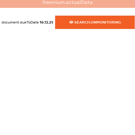
freemium.actualData
XXXXXXXXXX
dossier.commercial_info.fax
document.dueToDate
16.12.25
SEARCH.ONMONITORING
XXXXXXXXXX
dossier.commercial_info.email
XXXXXXXXXX
dossier.commercial_info.website
XXXXXXXXXX
dossier.commercial_info.activity
XXXXXXXXXX
freemium.exampleText_1
freemium.exampleText_2
freemium.anonymousPerSearch2