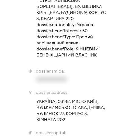
ПЕТРОПАВЛІВСЬКА
БОРЩАГІВКА(З), ВУЛ.ВЕЛИКА
КІЛЬЦЕВА, БУДИНОК 9, КОРПУС
3, КВАРТИРА 220
dossier.nationality:
Україна
dossier.benefInterest:
50
dossier.benefType:
Прямий
вирішальний вплив
dossier.benefRole:
КІНЦЕВИЙ
БЕНЕФІЦІАРНИЙ ВЛАСНИК
dossier.smida:
XXXXXXXXXX
dossier.address:
УКРАЇНА, 03142, МІСТО КИЇВ,
ВУЛ.КРИМСЬКОГО АКАДЕМІКА,
БУДИНОК 27, КОРПУС 3,
КІМНАТА 202
dossier.capital: