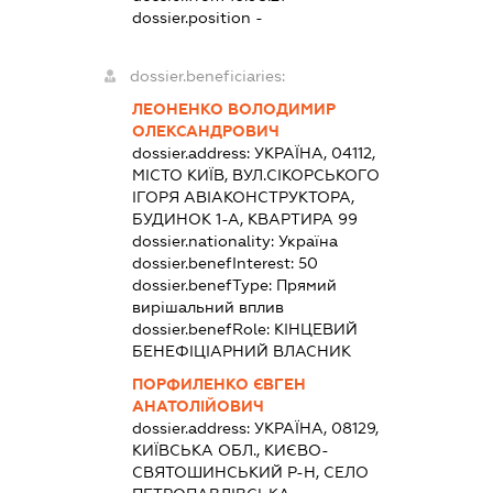
dossier.position -
dossier.beneficiaries:
ЛЕОНЕНКО ВОЛОДИМИР
ОЛЕКСАНДРОВИЧ
dossier.address:
УКРАЇНА, 04112,
МІСТО КИЇВ, ВУЛ.СІКОРСЬКОГО
ІГОРЯ АВІАКОНСТРУКТОРА,
БУДИНОК 1-А, КВАРТИРА 99
dossier.nationality:
Україна
dossier.benefInterest:
50
dossier.benefType:
Прямий
вирішальний вплив
dossier.benefRole:
КІНЦЕВИЙ
БЕНЕФІЦІАРНИЙ ВЛАСНИК
ПОРФИЛЕНКО ЄВГЕН
АНАТОЛІЙОВИЧ
dossier.address:
УКРАЇНА, 08129,
КИЇВСЬКА ОБЛ., КИЄВО-
СВЯТОШИНСЬКИЙ Р-Н, СЕЛО