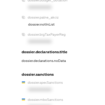
dossier.budget_dotation
XXXXXXXXXX
dossier.palne_akciz
dossier.notInList
dossier.bigTaxPayerReg
XXXXXXXXXX
dossier.declarations.title
dossier.declarations.noData
dossier.sanctions
dossier.specSanctions
XXXXXXXXXX
dossier.rnboSanctions