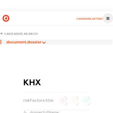
CAHEADER.GETTEST
CAHEADER.SEARCH
document.dossier
КНХ
riskFactors.title
0
0
0
dossier.fullName: