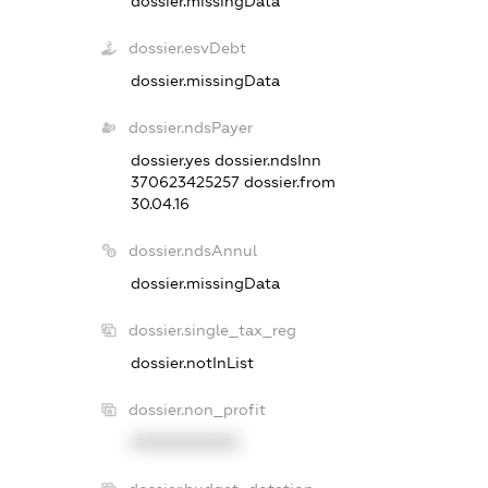
dossier.missingData
dossier.esvDebt
dossier.missingData
dossier.ndsPayer
dossier.yes
dossier.ndsInn
370623425257
dossier.from
30.04.16
dossier.ndsAnnul
dossier.missingData
dossier.single_tax_reg
dossier.notInList
dossier.non_profit
XXXXXXXXXX