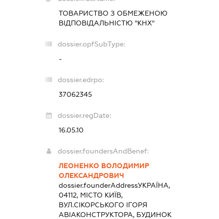
ТОВАРИСТВО З ОБМЕЖЕНОЮ
ВІДПОВІДАЛЬНІСТЮ "КНХ"
dossier.opfSubType:
-
dossier.edrpo:
37062345
dossier.regDate:
16.05.10
dossier.foundersAndBenef:
ЛЕОНЕНКО ВОЛОДИМИР
ОЛЕКСАНДРОВИЧ
dossier.founderAddress
УКРАЇНА,
04112, МІСТО КИЇВ,
ВУЛ.СІКОРСЬКОГО ІГОРЯ
АВІАКОНСТРУКТОРА, БУДИНОК