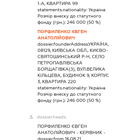
1-А, КВАРТИРА 99
statements.nationality:
Україна
Розмір внеску до статутного
фонду (грн.):
246 000
(50 %)
ПОРФИЛЕНКО ЄВГЕН
АНАТОЛІЙОВИЧ
dossier.founderAddress
УКРАЇНА,
08129, КИЇВСЬКА ОБЛ., КИЄВО-
СВЯТОШИНСЬКИЙ Р-Н, СЕЛО
ПЕТРОПАВЛІВСЬКА
БОРЩАГІВКА(З), ВУЛ.ВЕЛИКА
КІЛЬЦЕВА, БУДИНОК 9, КОРПУС
3, КВАРТИРА 220
statements.nationality:
Україна
Розмір внеску до статутного
фонду (грн.):
246 000
(50 %)
dossier.heads:
ПОРФИЛЕНКО ЄВГЕН
АНАТОЛІЙОВИЧ
-
КЕРІВНИК
-
dossier.from 16.08.21