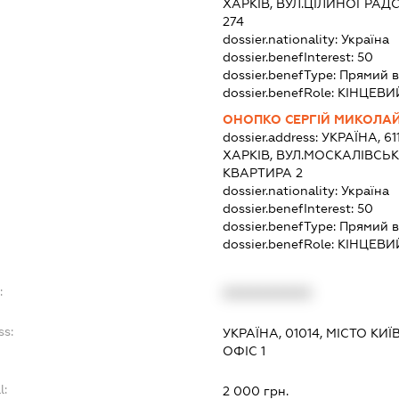
ХАРКІВ, ВУЛ.ЦІЛИНОГРАД
274
dossier.nationality:
Україна
dossier.benefInterest:
50
dossier.benefType:
Прямий в
dossier.benefRole:
КІНЦЕВИ
ОНОПКО СЕРГІЙ МИКОЛА
dossier.address:
УКРАЇНА, 61
ХАРКІВ, ВУЛ.МОСКАЛІВСЬК
КВАРТИРА 2
dossier.nationality:
Україна
dossier.benefInterest:
50
dossier.benefType:
Прямий в
dossier.benefRole:
КІНЦЕВИ
:
XXXXXXXXXX
ss:
УКРАЇНА, 01014, МІСТО КИ
ОФІС 1
l:
2 000 грн.