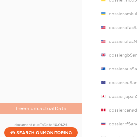
dossier.rnbo
dossier.amku
dossier.ofac
dossier.ofac
dossier.gbSa
dossier.ausS
dossier.euSa
dossier.japa
freemium.actualData
dossier.cana
dossier.rfSan
document.dueToDate
10.01.24
SEARCH.ONMONITORING