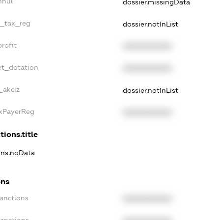
nnul
dossier.missingData
e_tax_reg
dossier.notInList
rofit
XXXXXXXXXX
et_dotation
XXXXXXXXXX
_akciz
dossier.notInList
axPayerReg
XXXXXXXXXX
tions.title
ions.noData
ons
Sanctions
XXXXXXXXXX