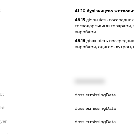
:
41.20
будівництво житлових
46.15
діяльність посередникі
господарськими товарами, 
виробами
46.16
діяльність посередник
виробами, одягом, хутром,
XXXXXXXXXX
ebt
dossier.missingData
ebt
dossier.missingData
ayer
dossier.missingData