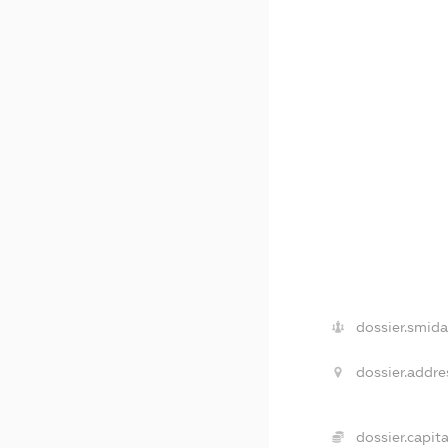
dossier.smida
dossier.addre
dossier.capita