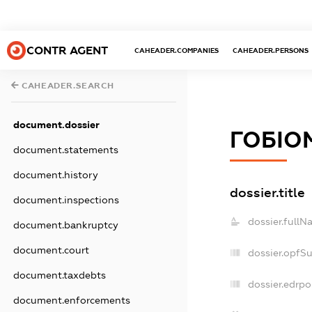
CONTR AGENT
CAHEADER.COMPANIES
CAHEADER.PERSONS
CAHEADER.SEARCH
document.dossier
ГОБІО
document.statements
document.history
dossier.title
document.inspections
dossier.fullN
document.bankruptcy
document.court
dossier.opfS
document.taxdebts
dossier.edrpo
document.enforcements