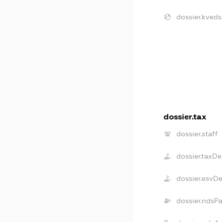
dossier.kveds
dossier.tax
dossier.staff
dossier.taxD
dossier.esvD
dossier.ndsP