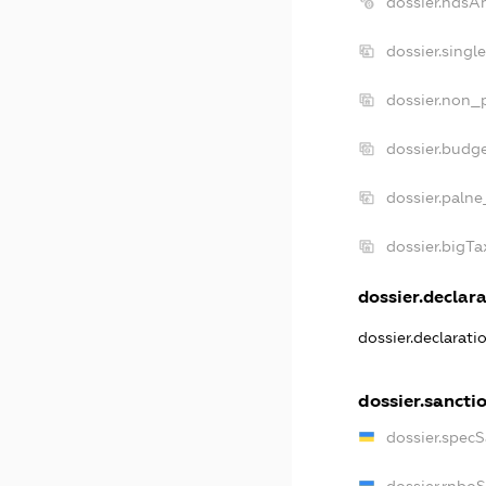
dossier.ndsA
dossier.singl
dossier.non_p
dossier.budg
dossier.palne
dossier.bigT
dossier.declara
dossier.declarat
dossier.sancti
dossier.spec