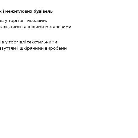
 і нежитлових будівель
в у торгівлі меблями,
залізними та іншими металевими
ів у торгівлі текстильними
 взуттям і шкіряними виробами