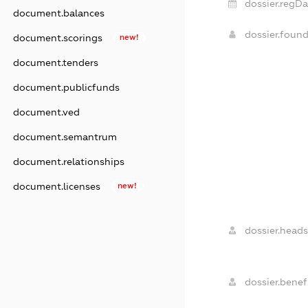
dossier.regDa
document.balances
dossier.foun
document.scorings
new!
document.tenders
document.publicfunds
document.ved
document.semantrum
document.relationships
document.licenses
new!
dossier.heads
dossier.benefi