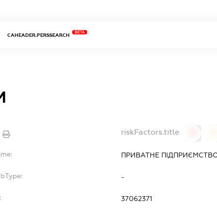
BETA
CAHEADER.PERSSEARCH
М
riskFactors.title
0
ame:
ПРИВАТНЕ ПІДПРИЄМСТВО
ubType:
-
:
37062371