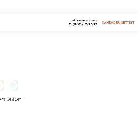
caHeader.contact
CAHEADER.GETTEST
0 (800) 210 102
0
0
 "ГОБІОМ"