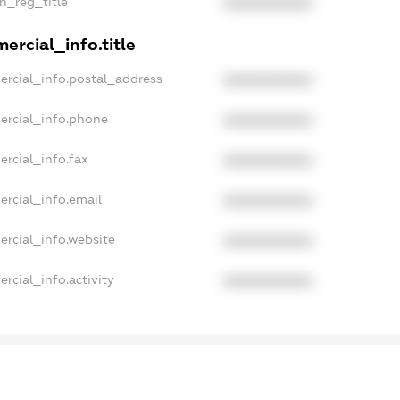
an_reg_title
XXXXXXXXXX
ercial_info.title
ercial_info.postal_address
XXXXXXXXXX
ercial_info.phone
XXXXXXXXXX
ercial_info.fax
XXXXXXXXXX
ercial_info.email
XXXXXXXXXX
ercial_info.website
XXXXXXXXXX
rcial_info.activity
XXXXXXXXXX
ampleText_1
xampleText_2
nonymousPerSearch2