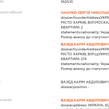
te:
19.05.10
dersAndBenef:
ОНОПКО СЕРГІЙ МИКОЛА
dossier.founderAddress
УКРА
МІСТО ХАРКІВ, ВУЛ.МОСКА
КВАРТИРА 2
statements.nationality:
Укра
Розмір внеску до статутног
ВАЗЕД КАРІМ АБДУЛОВИЧ
dossier.founderAddress
УКРА
МІСТО ХАРКІВ, ВУЛ.ЦІЛИН
КВАРТИРА 274
statements.nationality:
Укра
Розмір внеску до статутног
:
ВАЗЕД КАРІМ АБДУЛОВИЧ
dossier.position -
ciaries:
ВАЗЕД КАРІМ АБДУЛОВИЧ
dossier.address:
УКРАЇНА, 6