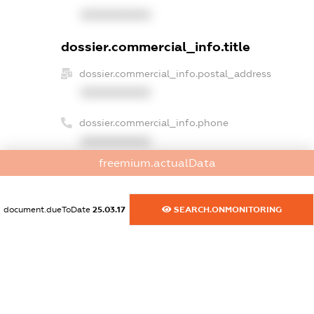
XXXXXXXXXX
dossier.commercial_info.title
dossier.commercial_info.postal_address
XXXXXXXXXX
dossier.commercial_info.phone
XXXXXXXXXX
freemium.actualData
dossier.commercial_info.fax
XXXXXXXXXX
document.dueToDate
25.03.17
SEARCH.ONMONITORING
dossier.commercial_info.email
XXXXXXXXXX
dossier.commercial_info.website
XXXXXXXXXX