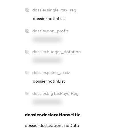
dossier.single_tax_reg
dossier.notInList
dossier.non_profit
XXXXXXXXXX
dossier.budget_dotation
XXXXXXXXXX
dossier.palne_akciz
dossier.notInList
dossier.bigTaxPayerReg
XXXXXXXXXX
dossier.declarations.title
dossier.declarations.noData