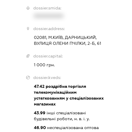
dossier.smida:
XXXXXXXXXX
dossier.address:
02081, М.КИЇВ, ДАРНИЦЬКИЙ,
ВУЛИЦЯ ОЛЕНИ ПЧІЛКИ, 2-Б, 61
dossier.capital:
1 000 грн.
dossier.kveds:
47.42
роздрібна торгівля
телекомунікаційним
устаткованням у спеціалізованих
магазинах
43.99
інші спеціалізовані
будівельні роботи, н. в. і. у.
46.90
неспеціалізована оптова