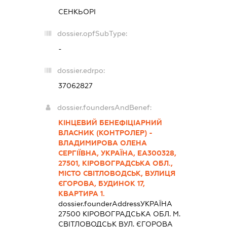
СЕНКЬОРІ
dossier.opfSubType:
-
dossier.edrpo:
37062827
dossier.foundersAndBenef:
КІНЦЕВИЙ БЕНЕФІЦІАРНИЙ
ВЛАСНИК (КОНТРОЛЕР) -
ВЛАДИМИРОВА ОЛЕНА
СЕРГІЇВНА, УКРАЇНА, ЕА300328,
27501, КІРОВОГРАДСЬКА ОБЛ.,
МІСТО СВІТЛОВОДСЬК, ВУЛИЦЯ
ЄГОРОВА, БУДИНОК 17,
КВАРТИРА 1.
dossier.founderAddress
УКРАЇНА
27500 КIРОВОГРАДСЬКА ОБЛ. М.
СВІТЛОВОДСЬК ВУЛ. ЄГОРОВА