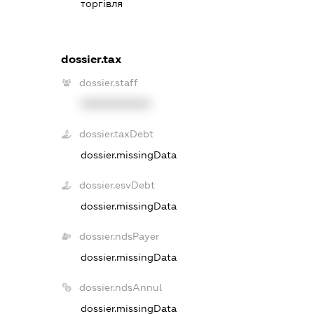
торгівля
dossier.tax
dossier.staff
XXXXXXXXXX
dossier.taxDebt
dossier.missingData
dossier.esvDebt
dossier.missingData
dossier.ndsPayer
dossier.missingData
dossier.ndsAnnul
dossier.missingData