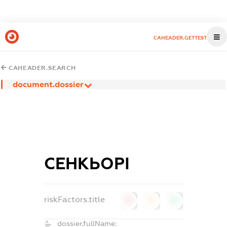
CAHEADER.GETTEST
CAHEADER.SEARCH
document.dossier
СЕНКЬОРІ
riskFactors.title
0
0
0
dossier.fullName: