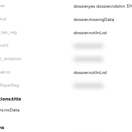
yer
dossier.yes
dossier.ndsInn 3
nul
dossier.missingData
e_tax_reg
dossier.notInList
rofit
XXXXXXXXXX
t_dotation
XXXXXXXXXX
akciz
dossier.notInList
xPayerReg
XXXXXXXXXX
ions.title
ons.noData
ns