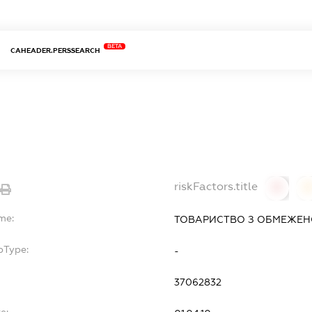
BETA
CAHEADER.PERSSEARCH
riskFactors.title
0
0
me:
ТОВАРИСТВО З ОБМЕЖЕНО
bType:
-
37062832
e: