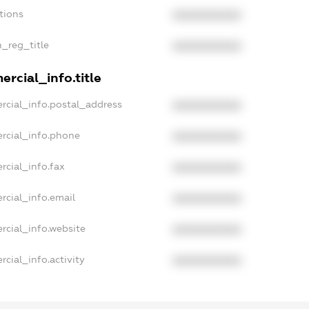
tions
XXXXXXXXXX
n_reg_title
XXXXXXXXXX
rcial_info.title
rcial_info.postal_address
XXXXXXXXXX
rcial_info.phone
XXXXXXXXXX
rcial_info.fax
XXXXXXXXXX
rcial_info.email
XXXXXXXXXX
rcial_info.website
XXXXXXXXXX
cial_info.activity
XXXXXXXXXX