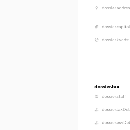
dossier.addres
dossier.capital
dossier.kveds:
dossier.tax
dossier.staff
dossier.taxDe
dossier.esvDe