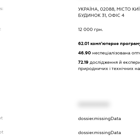
s:
УКРАЇНА, 02088, МІСТО К
БУДИНОК 31, ОФІС 4
:
12 000 грн.
62.01
комп'ютерне програм
46.90
неспеціалізована опт
72.19
дослідження й експери
природничих і технічних н
XXXXXXXXXX
bt
dossier.missingData
bt
dossier.missingData