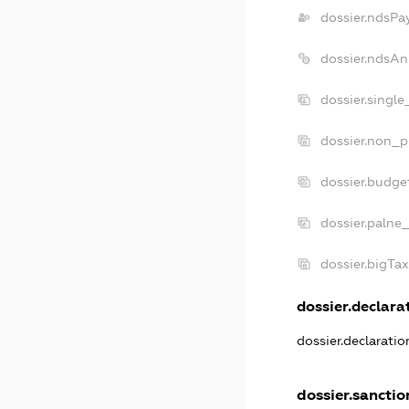
dossier.ndsPa
dossier.ndsAn
dossier.singl
dossier.non_p
dossier.budge
dossier.palne_
dossier.bigTa
dossier.declarat
dossier.declarati
dossier.sanctio