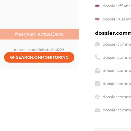
dossier.rfSanc
dossier.russia
dossier.comme
freemium.actualData
dossier.comme
document.dueToDate
21.07.26
dossier.comme
SEARCH.ONMONITORING
dossier.comme
dossier.comme
dossier.comme
dossier.commer