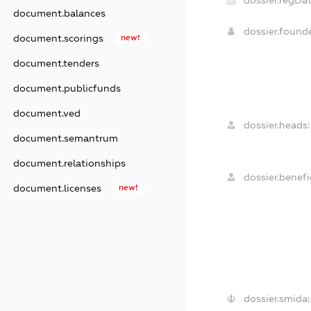
document.balances
dossier.found
document.scorings
new!
document.tenders
document.publicfunds
document.ved
dossier.heads:
document.semantrum
document.relationships
dossier.benefic
document.licenses
new!
dossier.smida: