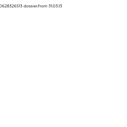
70628326513
dossier.from 31.03.13