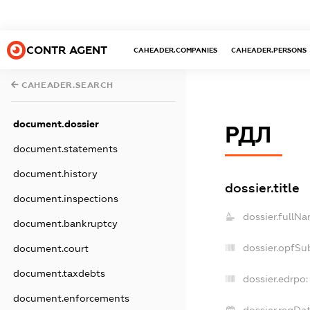
CONTR AGENT
CAHEADER.COMPANIES
CAHEADER.PERSONS
CAHEADER.SEARCH
document.dossier
РДЛ
document.statements
document.history
dossier.title
document.inspections
dossier.fullNa
document.bankruptcy
dossier.opfSu
document.court
document.taxdebts
dossier.edrpo:
document.enforcements
dossier.regDat