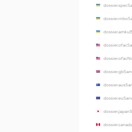
dossier.specS
dossier.rnboS
dossier.amkuB
dossier.ofacS
dossier.ofac
dossier.gbSan
dossier.ausSa
dossier.euSan
dossier.japan
dossier.canad