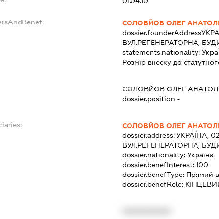
01.04.10
ersAndBenef:
СОЛОВЙОВ ОЛЕГ АНАТОЛ
dossier.founderAddress
УКРА
ВУЛ.РЕГЕНЕРАТОРНА, БУДИ
statements.nationality:
Укра
Розмір внеску до статутног
СОЛОВЙОВ ОЛЕГ АНАТОЛ
dossier.position -
iaries:
СОЛОВЙОВ ОЛЕГ АНАТОЛ
dossier.address:
УКРАЇНА, 02
ВУЛ.РЕГЕНЕРАТОРНА, БУДИ
dossier.nationality:
Україна
dossier.benefInterest:
100
dossier.benefType:
Прямий в
dossier.benefRole:
КІНЦЕВИ
XXXXXXXXXX