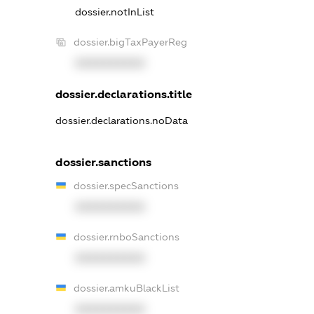
dossier.notInList
dossier.bigTaxPayerReg
XXXXXXXXXX
dossier.declarations.title
dossier.declarations.noData
dossier.sanctions
dossier.specSanctions
XXXXXXXXXX
dossier.rnboSanctions
XXXXXXXXXX
dossier.amkuBlackList
XXXXXXXXXX