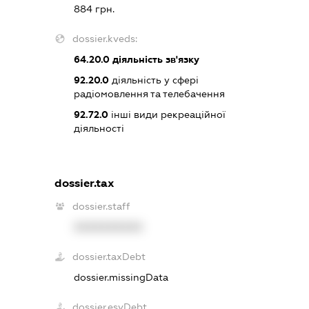
884 грн.
dossier.kveds:
64.20.0
діяльність зв'язку
92.20.0
діяльність у сфері
радіомовлення та телебачення
92.72.0
інші види рекреаційної
діяльності
dossier.tax
dossier.staff
XXXXXXXXXX
dossier.taxDebt
dossier.missingData
dossier.esvDebt