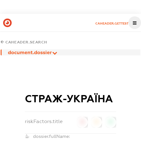
CAHEADER.GETTEST
CAHEADER.SEARCH
document.dossier
СТРАЖ-УКРАЇНА
riskFactors.title
0
0
0
dossier.fullName: