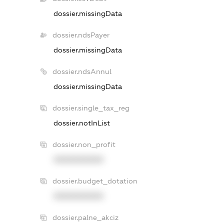
dossier.missingData
dossier.ndsPayer
dossier.missingData
dossier.ndsAnnul
dossier.missingData
dossier.single_tax_reg
dossier.notInList
dossier.non_profit
XXXXXXXXXX
dossier.budget_dotation
XXXXXXXXXX
dossier.palne_akciz