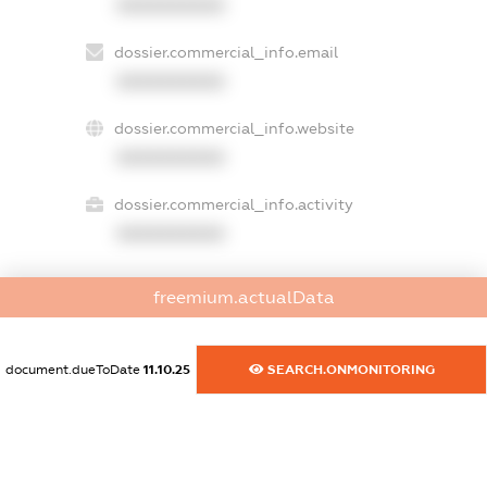
XXXXXXXXXX
dossier.commercial_info.email
XXXXXXXXXX
dossier.commercial_info.website
XXXXXXXXXX
dossier.commercial_info.activity
XXXXXXXXXX
freemium.actualData
freemium.exampleText_1
freemium.exampleText_2
freemium.anonymousPerSearch2
document.dueToDate
11.10.25
SEARCH.ONMONITORING
FREEMIUM.DETAILS
FREEMIUM.REGISTER