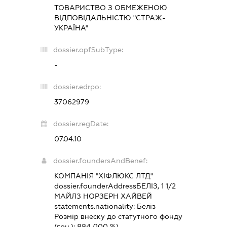
ТОВАРИСТВО З ОБМЕЖЕНОЮ
ВІДПОВІДАЛЬНІСТЮ "СТРАЖ-
УКРАЇНА"
dossier.opfSubType:
-
dossier.edrpo:
37062979
dossier.regDate:
07.04.10
dossier.foundersAndBenef:
КОМПАНІЯ "ХІФЛЮКС ЛТД"
dossier.founderAddress
БЕЛІЗ, 1 1/2
МАЙЛЗ НОРЗЕРН ХАЙВЕЙ
statements.nationality:
Беліз
Розмір внеску до статутного фонду
(грн.):
884
(100 %)