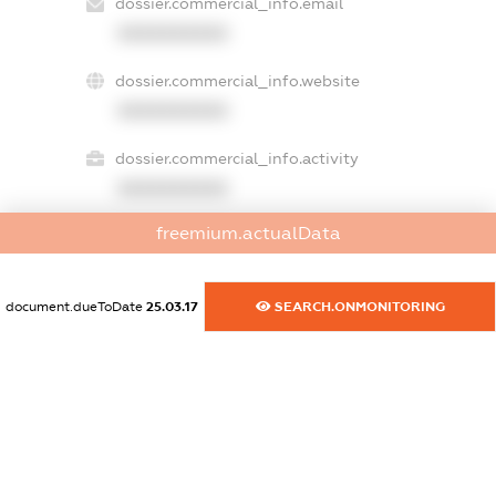
dossier.commercial_info.email
XXXXXXXXXX
dossier.commercial_info.website
XXXXXXXXXX
dossier.commercial_info.activity
XXXXXXXXXX
freemium.actualData
freemium.exampleText_1
freemium.exampleText_2
document.dueToDate
25.03.17
SEARCH.ONMONITORING
freemium.anonymousPerSearch2
FREEMIUM.DETAILS
FREEMIUM.REGISTER