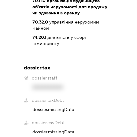
70.11.0
організація будівництва
об'єктів нерухомості для продажу
чи здавання в оренду
70.32.0
управління нерухомим
майном
74.20.1
діяльність у сфері
інжинірингу
dossier.tax
dossier.staff
XXXXXXXXXX
dossier.taxDebt
dossier.missingData
dossier.esvDebt
dossier.missingData