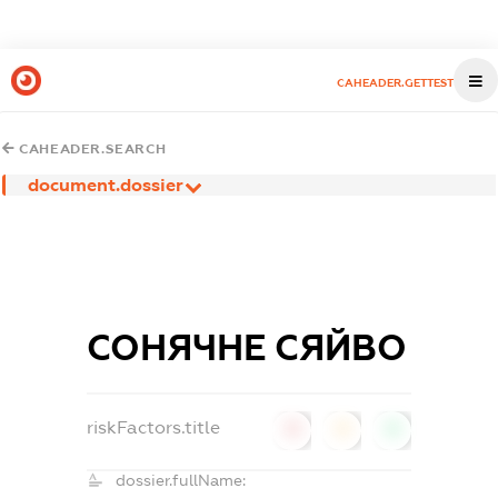
CAHEADER.GETTEST
CAHEADER.SEARCH
document.dossier
СОНЯЧНЕ СЯЙВО
riskFactors.title
0
0
0
dossier.fullName: