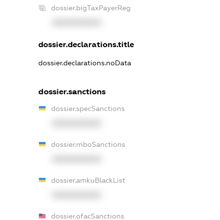
dossier.bigTaxPayerReg
XXXXXXXXXX
dossier.declarations.title
dossier.declarations.noData
dossier.sanctions
dossier.specSanctions
XXXXXXXXXX
dossier.rnboSanctions
XXXXXXXXXX
dossier.amkuBlackList
XXXXXXXXXX
dossier.ofacSanctions