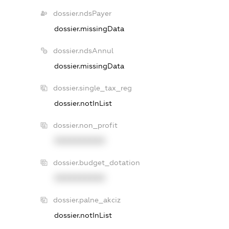
dossier.ndsPayer
dossier.missingData
dossier.ndsAnnul
dossier.missingData
dossier.single_tax_reg
dossier.notInList
dossier.non_profit
XXXXXXXXXX
dossier.budget_dotation
XXXXXXXXXX
dossier.palne_akciz
dossier.notInList