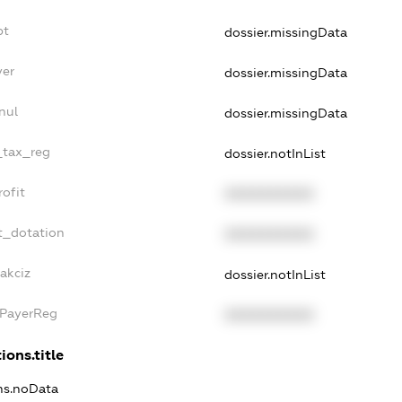
bt
dossier.missingData
yer
dossier.missingData
nul
dossier.missingData
e_tax_reg
dossier.notInList
rofit
XXXXXXXXXX
t_dotation
XXXXXXXXXX
akciz
dossier.notInList
xPayerReg
XXXXXXXXXX
ions.title
ons.noData