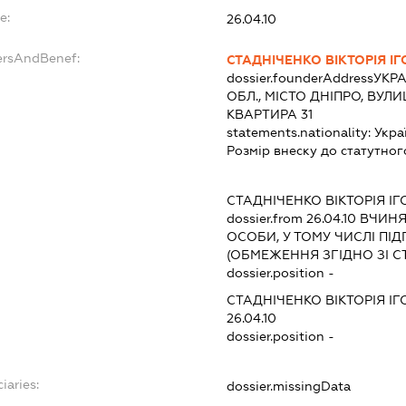
e:
26.04.10
ersAndBenef:
СТАДНІЧЕНКО ВІКТОРІЯ ІГ
dossier.founderAddress
УКРА
ОБЛ., МІСТО ДНІПРО, ВУЛ
КВАРТИРА 31
statements.nationality:
Укра
Розмір внеску до статутног
СТАДНІЧЕНКО ВІКТОРІЯ ІГ
dossier.from 26.04.10
ВЧИНЯТ
ОСОБИ, У ТОМУ ЧИСЛІ П
(ОБМЕЖЕННЯ ЗГІДНО ЗІ С
dossier.position -
СТАДНІЧЕНКО ВІКТОРІЯ ІГ
26.04.10
dossier.position -
iaries:
dossier.missingData