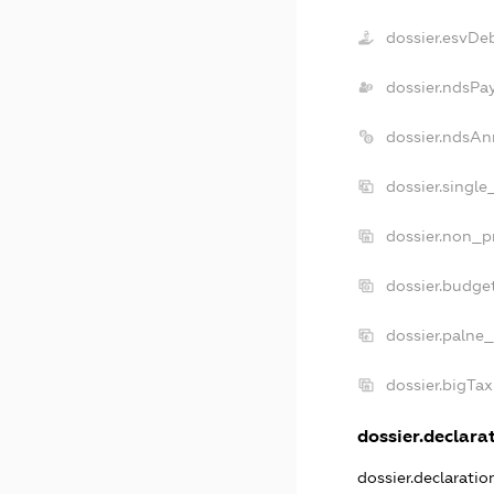
dossier.esvDe
dossier.ndsPa
dossier.ndsAn
dossier.singl
dossier.non_p
dossier.budge
dossier.palne_
dossier.bigTa
dossier.declarat
dossier.declarati