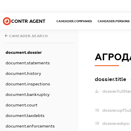
CONTR AGENT
CAHEADER.COMPANIES
CAHEADER.PERSONS
CAHEADER.SEARCH
document.dossier
АГРОД
document.statements
document.history
dossier.title
document.inspections
dossier.fullNa
document.bankruptcy
document.court
dossier.opfSu
document.taxdebts
dossier.edrpo:
document.enforcements