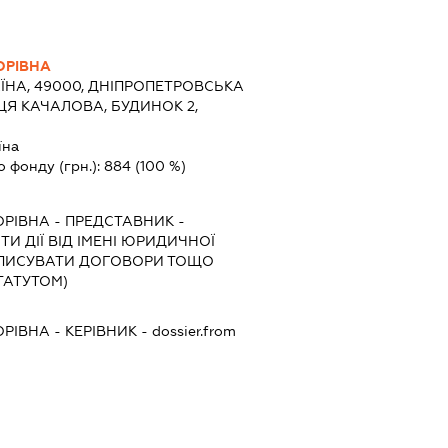
ОРІВНА
ЇНА, 49000, ДНІПРОПЕТРОВСЬКА
ИЦЯ КАЧАЛОВА, БУДИНОК 2,
їна
о фонду (грн.):
884
(100 %)
ОРІВНА
-
ПРЕДСТАВНИК
-
И ДІЇ ВІД ІМЕНІ ЮРИДИЧНОЇ
ІДПИСУВАТИ ДОГОВОРИ ТОЩО
ТАТУТОМ)
ОРІВНА
-
КЕРІВНИК
- dossier.from