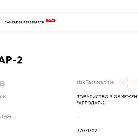
BETA
CAHEADER.PERSSEARCH
АР-2
riskFactors.title
0
0
me:
ТОВАРИСТВО З ОБМЕЖЕН
"АГРОДАР-2"
bType:
-
37071302