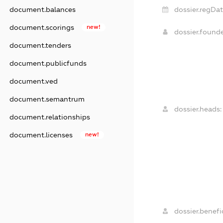
document.balances
dossier.regDat
document.scorings
new!
dossier.found
document.tenders
document.publicfunds
document.ved
document.semantrum
dossier.heads:
document.relationships
document.licenses
new!
dossier.benefic