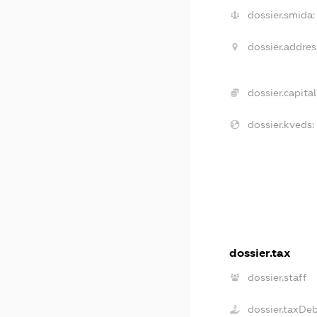
dossier.smida:
dossier.addres
dossier.capital
dossier.kveds:
dossier.tax
dossier.staff
dossier.taxDe