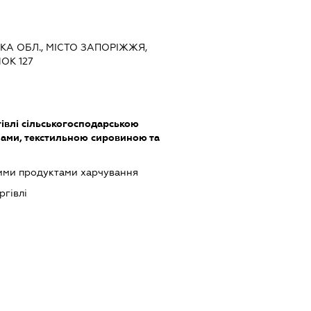
ЬКА ОБЛ., МІСТО ЗАПОРІЖЖЯ,
ОК 127
івлі сільськогосподарською
ами, текстильною сировиною та
шими продуктами харчування
ргівлі