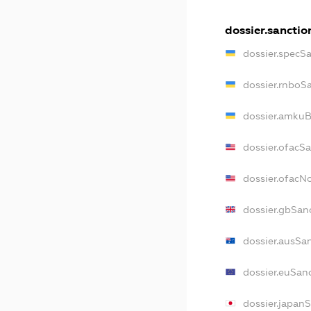
dossier.sanctio
dossier.specS
dossier.rnboS
dossier.amkuB
dossier.ofacS
dossier.ofac
dossier.gbSan
dossier.ausSa
dossier.euSan
dossier.japan