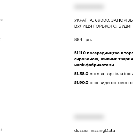
XXXXXXXXXX
s:
УКРАЇНА, 69000, ЗАПОРІЗ
ВУЛИЦЯ ГОРЬКОГО, БУДИН
:
884 грн.
51.11.0
посередництво в торг
сировиною, живими тварин
напівфабрикатами
51.38.0
оптова торгівля ін
51.90.0
інші види оптової то
XXXXXXXXXX
bt
dossier.missingData