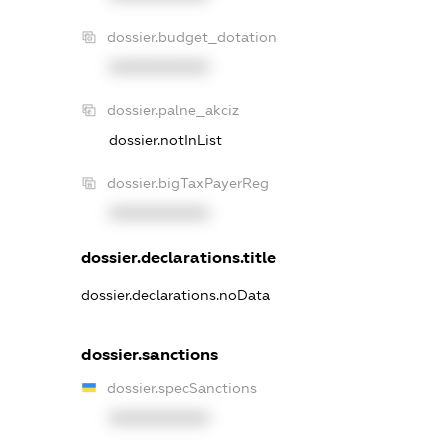
dossier.budget_dotation
XXXXXXXXXX
dossier.palne_akciz
dossier.notInList
dossier.bigTaxPayerReg
XXXXXXXXXX
dossier.declarations.title
dossier.declarations.noData
dossier.sanctions
dossier.specSanctions
XXXXXXXXXX