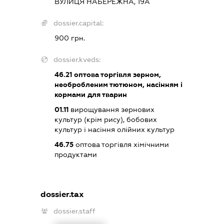
ВУЛИЦЯ НАБЕРЕЖНА, 19А
dossier.capital:
900 грн.
dossier.kveds:
46.21
оптова торгівля зерном,
необробленим тютюном, насінням і
кормами для тварин
01.11
вирощування зернових
культур (крім рису), бобових
культур і насіння олійних культур
46.75
оптова торгівля хімічними
продуктами
dossier.tax
dossier.staff