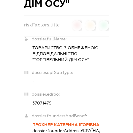
ДІМ ОСУ"
riskFactors.title
0
0
0
dossier.fullName:
ТОВАРИСТВО З ОБМЕЖЕНОЮ
ВІДПОВІДАЛЬНІСТЮ
"ТОРГІВЕЛЬНИЙ ДІМ ОСУ"
dossier.opfSubType:
-
dossier.edrpo:
37071475
dossier.foundersAndBenef:
ПРОХНЕР КАТЕРИНА ІГОРІВНА
dossier.founderAddress
УКРАЇНА,