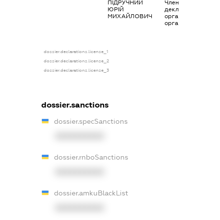
ПІДРУЧНИЙ
Членство суб’єкта
ЮРІЙ
декларування в
МИХАЙЛОВИЧ
організаціях та їх
органах
dossier.declarations.license_1
dossier.declarations.license_2
dossier.declarations.license_3
dossier.sanctions
dossier.specSanctions
XXXXXXXXXX
dossier.rnboSanctions
XXXXXXXXXX
dossier.amkuBlackList
XXXXXXXXXX