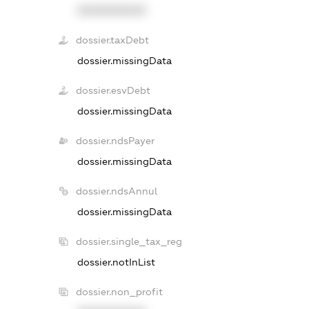
XXXXXXXXXX
dossier.taxDebt
dossier.missingData
dossier.esvDebt
dossier.missingData
dossier.ndsPayer
dossier.missingData
dossier.ndsAnnul
dossier.missingData
dossier.single_tax_reg
dossier.notInList
dossier.non_profit