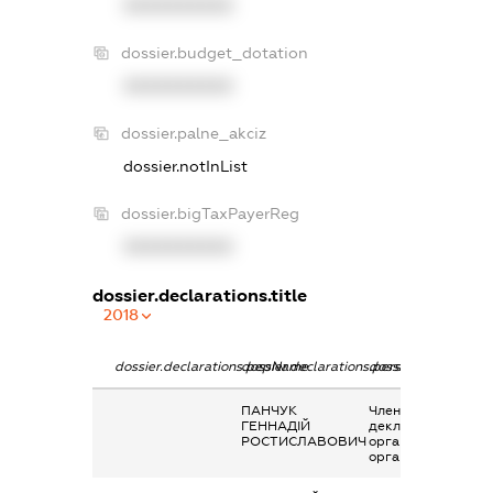
XXXXXXXXXX
dossier.budget_dotation
XXXXXXXXXX
dossier.palne_akciz
dossier.notInList
dossier.bigTaxPayerReg
XXXXXXXXXX
dossier.declarations.title
2018
dossier.declarations.pepName
dossier.declarations.personName
dossier.declaration
ПАНЧУК
Членство суб’єкта
ГЕННАДІЙ
декларування в
РОСТИСЛАВОВИЧ
організаціях та їх
органах