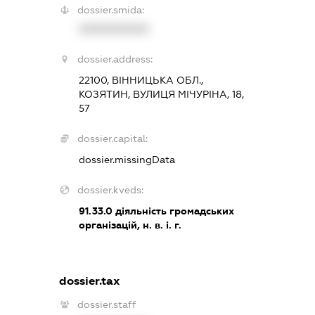
dossier.smida:
XXXXXXXXXX
dossier.address:
22100, ВІННИЦЬКА ОБЛ.,
КОЗЯТИН, ВУЛИЦЯ МІЧУРІНА, 18,
57
dossier.capital:
dossier.missingData
dossier.kveds:
91.33.0
діяльність громадських
організацій, н. в. і. г.
dossier.tax
dossier.staff