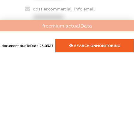
dossier.commercial_info.email
XXXXXXXXXX
freemium.actualData
dossier.commercial_info.website
XXXXXXXXXX
document.dueToDate
25.03.17
SEARCH.ONMONITORING
dossier.commercial_info.activity
XXXXXXXXXX
freemium.exampleText_1
freemium.exampleText_2
freemium.anonymousPerSearch2
FREEMIUM.DETAILS
FREEMIUM.REGISTER