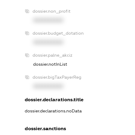
dossier.non_profit
XXXXXXXXXX
dossier.budget_dotation
XXXXXXXXXX
dossier.palne_akciz
dossier.notInList
dossier.bigTaxPayerReg
XXXXXXXXXX
dossier.declarations.title
dossier.declarations.noData
dossier.sanctions