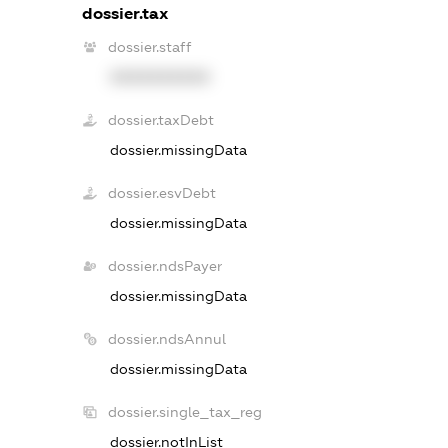
dossier.tax
dossier.staff
XXXXXXXXXX
dossier.taxDebt
dossier.missingData
dossier.esvDebt
dossier.missingData
dossier.ndsPayer
dossier.missingData
dossier.ndsAnnul
dossier.missingData
dossier.single_tax_reg
dossier.notInList