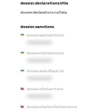
dossier.declarations.title
dossier.declarations.noData
dossier.sanctions
dossier.specSanctions
XXXXXXXXXX
dossier.rnboSanctions
XXXXXXXXXX
dossier.amkuBlackList
XXXXXXXXXX
dossier.ofacSanctions
XXXXXXXXXX
dossier.ofacNonSdnSanctions