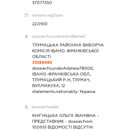
37077550
dossier.regDate:
22.09.10
dossier.foundersAndBenef:
ТЛУМАЦЬКА РАЙОННА ВИБОРЧА
КОМІСІЯ ІВАНО-ФРАНКІВСЬКОЇ
ОБЛАСТІ
33586986
dossier.founderAddress
78000,
ІВАНО-ФРАНКІВСЬКА ОБЛ.,
ТЛУМАЦЬКИЙ Р-Н, ТЛУМАЧ,
ВУЛ.МАКУХА, 12
statements.nationality:
Україна
dossier.heads:
КНІГНІЦЬКА ОЛЬГА ІВАНІВНА
-
ПРЕДСТАВНИК
- dossier.from
10.09.15
ВІДОМОСТІ ВІДСУТНІ