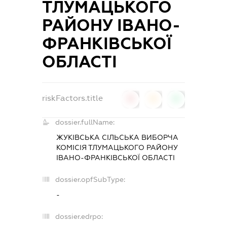
ТЛУМАЦЬКОГО
РАЙОНУ ІВАНО-
ФРАНКІВСЬКОЇ
ОБЛАСТІ
riskFactors.title
0
0
0
dossier.fullName:
ЖУКІВСЬКА СІЛЬСЬКА ВИБОРЧА
КОМІСІЯ ТЛУМАЦЬКОГО РАЙОНУ
ІВАНО-ФРАНКІВСЬКОЇ ОБЛАСТІ
dossier.opfSubType:
-
dossier.edrpo: