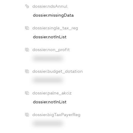
dossier.ndsAnnul
dossier.missingData
dossier.single_tax_reg
dossier.notInList
dossier.non_profit
XXXXXXXXXX
dossier.budget_dotation
XXXXXXXXXX
dossier.palne_akciz
dossier.notInList
dossier.bigTaxPayerReg
XXXXXXXXXX