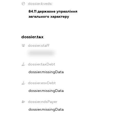
dossier.kveds:
84.11
державне управління
загального характеру
dossier.tax
dossier.staff
XXXXXXXXXX
dossier.taxDebt
dossier.missingData
dossier.esvDebt
dossier.missingData
dossier.ndsPayer
dossier.missingData