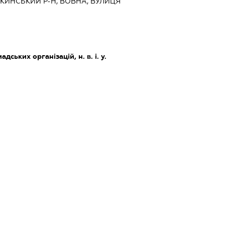
СТКИНСЬКИЙ Р-Н, ВОВНА, ВУЛИЦЯ
дських організацій, н. в. і. у.