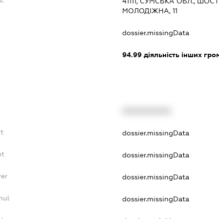
41111, СУМСЬКА ОБЛ., ШО
МОЛОДІЖНА, 11
:
dossier.missingData
94.99
діяльність інших грома
XXXXXXXXXX
t
dossier.missingData
bt
dossier.missingData
yer
dossier.missingData
nul
dossier.missingData