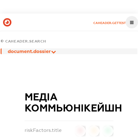
CAHEADER.GETTEST
CAHEADER.SEARCH
document.dossier
МЕДІА
КОММЬЮНІКЕЙШН
riskFactors.title
0
0
0