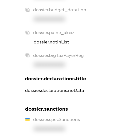
dossier.budget_dotation
XXXXXXXXXX
dossier.palne_akciz
dossier.notInList
dossier.bigTaxPayerReg
XXXXXXXXXX
dossier.declarations.title
dossier.declarations.noData
dossier.sanctions
dossier.specSanctions
XXXXXXXXXX