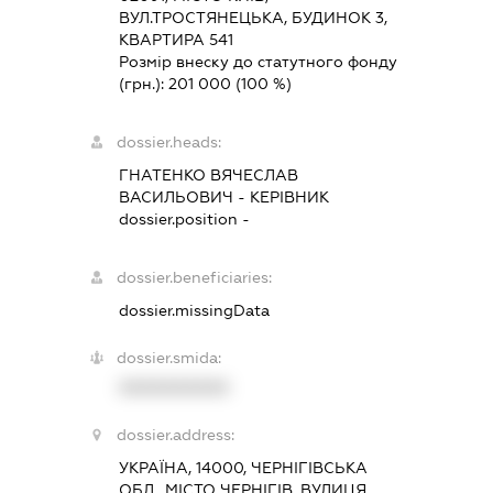
ВУЛ.ТРОСТЯНЕЦЬКА, БУДИНОК 3,
КВАРТИРА 541
Розмір внеску до статутного фонду
(грн.):
201 000
(100 %)
dossier.heads:
ГНАТЕНКО ВЯЧЕСЛАВ
ВАСИЛЬОВИЧ
-
КЕРІВНИК
dossier.position -
dossier.beneficiaries:
dossier.missingData
dossier.smida:
XXXXXXXXXX
dossier.address:
УКРАЇНА, 14000, ЧЕРНІГІВСЬКА
ОБЛ., МІСТО ЧЕРНІГІВ, ВУЛИЦЯ