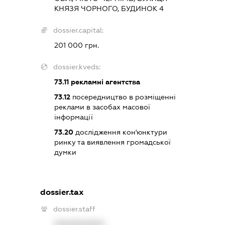
КНЯЗЯ ЧОРНОГО, БУДИНОК 4
dossier.capital:
201 000 грн.
dossier.kveds:
73.11
рекламні агентства
73.12
посередництво в розміщенні
реклами в засобах масової
інформації
73.20
дослідження кон'юнктури
ринку та виявлення громадської
думки
dossier.tax
dossier.staff
XXXXXXXXXX