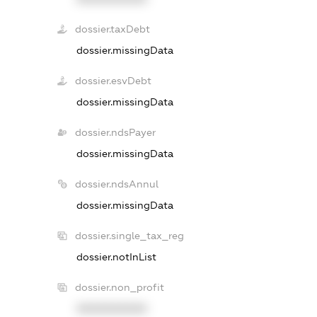
dossier.taxDebt
dossier.missingData
dossier.esvDebt
dossier.missingData
dossier.ndsPayer
dossier.missingData
dossier.ndsAnnul
dossier.missingData
dossier.single_tax_reg
dossier.notInList
dossier.non_profit
XXXXXXXXXX