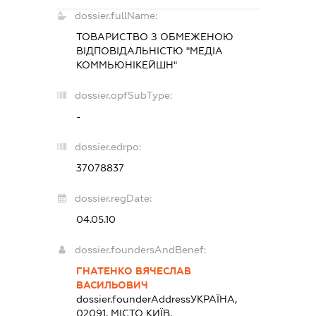
dossier.fullName:
ТОВАРИСТВО З ОБМЕЖЕНОЮ
ВІДПОВІДАЛЬНІСТЮ "МЕДІА
КОММЬЮНІКЕЙШН"
dossier.opfSubType:
-
dossier.edrpo:
37078837
dossier.regDate:
04.05.10
dossier.foundersAndBenef:
ГНАТЕНКО ВЯЧЕСЛАВ
ВАСИЛЬОВИЧ
dossier.founderAddress
УКРАЇНА,
02091, МІСТО КИЇВ,