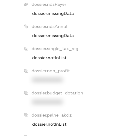
dossier.ndsPayer
dossier.missingData
dossier.ndsAnnul
dossier.missingData
dossier.single_tax_reg
dossier.notInList
dossier.non_profit
XXXXXXXXXX
dossier.budget_dotation
XXXXXXXXXX
dossier.palne_akciz
dossier.notInList