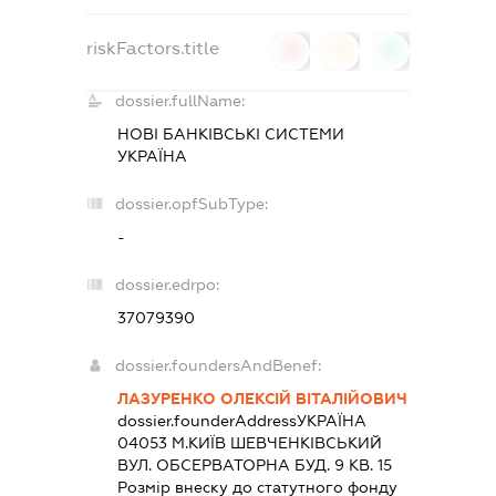
riskFactors.title
0
0
0
dossier.fullName:
НОВІ БАНКІВСЬКІ СИСТЕМИ
УКРАЇНА
dossier.opfSubType:
-
dossier.edrpo:
37079390
dossier.foundersAndBenef:
ЛАЗУРЕНКО ОЛЕКСІЙ ВІТАЛІЙОВИЧ
dossier.founderAddress
УКРАЇНА
04053 М.КИЇВ ШЕВЧЕНКІВСЬКИЙ
ВУЛ. ОБСЕРВАТОРНА БУД. 9 КВ. 15
Розмір внеску до статутного фонду