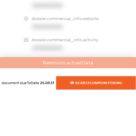
XXXXXXXXXX
dossier.commercial_info.website
XXXXXXXXXX
dossier.commercial_info.activity
XXXXXXXXXX
freemium.actualData
freemium.exampleText_1
freemium.exampleText_2
document.dueToDate
25.03.17
SEARCH.ONMONITORING
freemium.anonymousPerSearch2
FREEMIUM.DETAILS
FREEMIUM.REGISTER