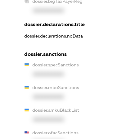
dossier.bigTaxPayerReg
XXXXXXXXXX
dossier.declarations.title
dossier.declarations.noData
dossier.sanctions
dossier.specSanctions
XXXXXXXXXX
dossier.rnboSanctions
XXXXXXXXXX
dossier.amkuBlackList
XXXXXXXXXX
dossier.ofacSanctions