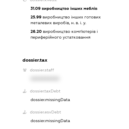
31.09
виробництво інших меблів
25.99
виробництво інших готових
металевих виробів, н. в. і. у.
26.20
виробництво комп'ютерів і
периферійного устатковання
dossier.tax
dossier.staff
XXXXXXXXXX
dossier.taxDebt
dossier.missingData
dossier.esvDebt
dossier.missingData