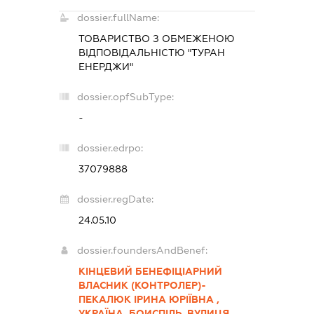
dossier.fullName:
ТОВАРИСТВО З ОБМЕЖЕНОЮ
ВІДПОВІДАЛЬНІСТЮ "ТУРАН
ЕНЕРДЖИ"
dossier.opfSubType:
-
dossier.edrpo:
37079888
dossier.regDate:
24.05.10
dossier.foundersAndBenef:
КІНЦЕВИЙ БЕНЕФІЦІАРНИЙ
ВЛАСНИК (КОНТРОЛЕР)-
ПЕКАЛЮК ІРИНА ЮРІЇВНА ,
УКРАЇНА, БОИСПІЛЬ ,ВУЛИЦЯ