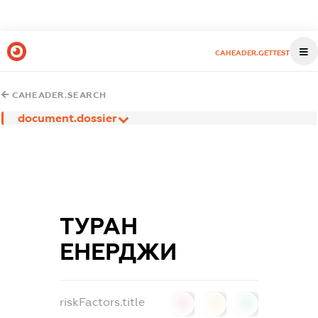
CAHEADER.GETTEST
CAHEADER.SEARCH
document.dossier
ТУРАН
ЕНЕРДЖИ
riskFactors.title
0
0
0