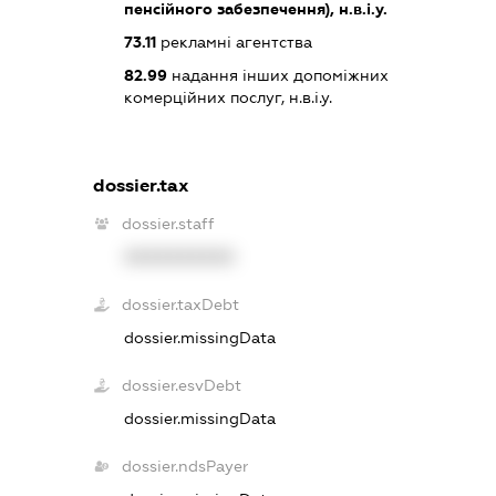
пенсійного забезпечення), н.в.і.у.
73.11
рекламні агентства
82.99
надання інших допоміжних
комерційних послуг, н.в.і.у.
dossier.tax
dossier.staff
XXXXXXXXXX
dossier.taxDebt
dossier.missingData
dossier.esvDebt
dossier.missingData
dossier.ndsPayer