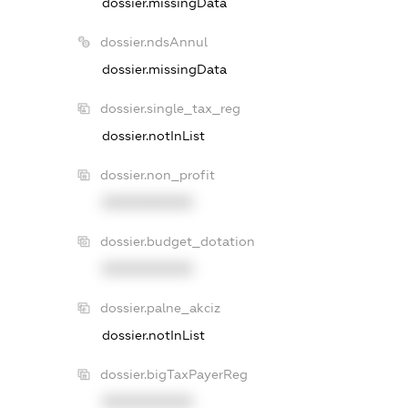
dossier.missingData
dossier.ndsAnnul
dossier.missingData
dossier.single_tax_reg
dossier.notInList
dossier.non_profit
XXXXXXXXXX
dossier.budget_dotation
XXXXXXXXXX
dossier.palne_akciz
dossier.notInList
dossier.bigTaxPayerReg
XXXXXXXXXX