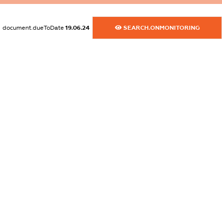
dossier.commercial_info.website
document.dueToDate
19.06.24
SEARCH.ONMONITORING
XXXXXXXXXX
dossier.commercial_info.activity
XXXXXXXXXX
freemium.exampleText_1
freemium.exampleText_2
freemium.anonymousPerSearch2
FREEMIUM.DETAILS
FREEMIUM.REGISTER