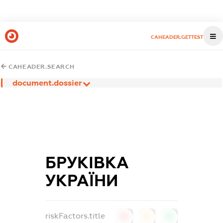
CAHEADER.GETTEST
CAHEADER.SEARCH
document.dossier
БРУКІВКА
УКРАЇНИ
riskFactors.title
0
0
0