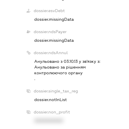
dossier.esvDebt
dossier.missingData
dossier.ndsPayer
dossier.missingData
dossier.ndsAnnul
Анульовано з 03.10.13 у зв'язку з:
Анульовано за рiшенням
контролюючого органу
.
dossier.single_tax_reg
dossier.notInList
dossier.non_profit
XXXXXXXXXX