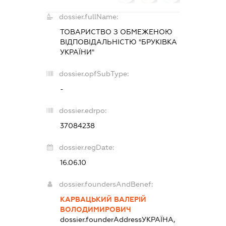
dossier.fullName:
ТОВАРИСТВО З ОБМЕЖЕНОЮ
ВІДПОВІДАЛЬНІСТЮ "БРУКІВКА
УКРАЇНИ"
dossier.opfSubType:
-
dossier.edrpo:
37084238
dossier.regDate:
16.06.10
dossier.foundersAndBenef:
КАРВАЦЬКИЙ ВАЛЕРІЙ
ВОЛОДИМИРОВИЧ
dossier.founderAddress
УКРАЇНА,