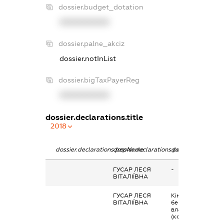
dossier.budget_dotation
XXXXXXXXXX
dossier.palne_akciz
dossier.notInList
dossier.bigTaxPayerReg
XXXXXXXXXX
dossier.declarations.title
2018
dossier.declarations.pepName
dossier.declarations.personName
dossier.declaratio
ГУСАР ЛЕСЯ
-
ВІТАЛІЇВНА
ГУСАР ЛЕСЯ
Кінцевий
ВІТАЛІЇВНА
бенефіціарний
власник
(контролер)