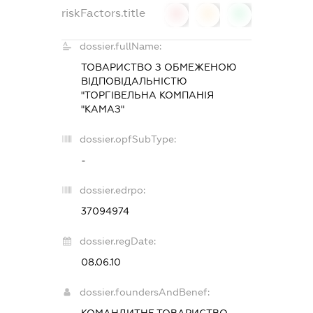
riskFactors.title
0
0
0
dossier.fullName:
ТОВАРИСТВО З ОБМЕЖЕНОЮ
ВІДПОВІДАЛЬНІСТЮ
"ТОРГІВЕЛЬНА КОМПАНІЯ
"КАМАЗ"
dossier.opfSubType:
-
dossier.edrpo:
37094974
dossier.regDate:
08.06.10
dossier.foundersAndBenef:
КОМАНДИТНЕ ТОВАРИСТВО