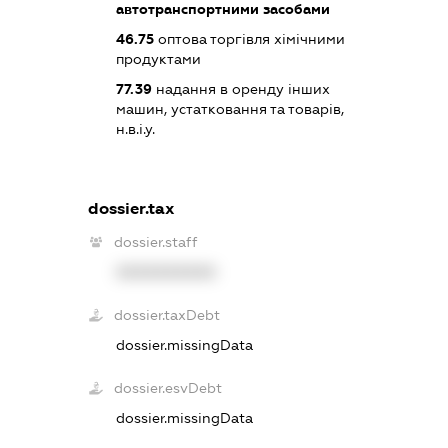
автотранспортними засобами
46.75
оптова торгівля хімічними
продуктами
77.39
надання в оренду інших
машин, устатковання та товарів,
н.в.і.у.
dossier.tax
dossier.staff
XXXXXXXXXX
dossier.taxDebt
dossier.missingData
dossier.esvDebt
dossier.missingData