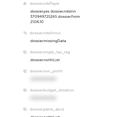
dossier.ndsPayer
dossier.yes
dossier.ndsInn
370949725265
dossier.from
21.06.10
dossier.ndsAnnul
dossier.missingData
dossier.single_tax_reg
dossier.notInList
dossier.non_profit
XXXXXXXXXX
dossier.budget_dotation
XXXXXXXXXX
dossier.palne_akciz