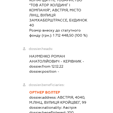
"ТОВ АТОР ХОЛДИНГ І
КОМПАНІЯ", АВСТРІЯ, МІСТО
ЛІНЦ, ВУЛИЦЯ
ЗАМХАБЕРШТРАССЕ, БУДИНОК
40
Розмір внеску до статутного
фонду (грн.):
1 712 448,50
(100 %)
dossier.heads:
НАУМЕНКО РОМАН
АНАТОЛІЙОВИЧ
-
КЕРІВНИК
-
dossier.from 12.12.22
dossier.position -
dossier.beneficiaries:
ОРТНЕР ВОЛТЕР
dossier.address:
АВСТРІЯ, 4040,
М.ЛІНЦ, ВУЛИЦЯ КРОЙЦВЕГ, 99
dossier.nationality:
Австрія
dossier.benefInterest:
100