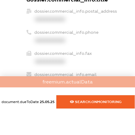
dossier.commercial_info.postal_address
XXXXXXXXXX
dossier.commercial_info.phone
XXXXXXXXXX
dossier.commercial_info.fax
XXXXXXXXXX
dossier.commercial_info.email
freemium.actualData
XXXXXXXXXX
dossier.commercial_info.website
document.dueToDate
25.05.25
SEARCH.ONMONITORING
XXXXXXXXXX
dossier.commercial_info.activity
XXXXXXXXXX