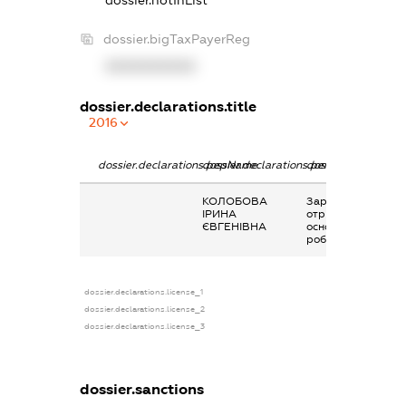
dossier.notInList
dossier.bigTaxPayerReg
XXXXXXXXXX
dossier.declarations.title
2016
dossier.declarations.pepName
dossier.declarations.personName
dossier.declaratio
КОЛОБОВА
Заробітна плата
ІРИНА
отримана за
ЄВГЕНІВНА
основним місцем
роботи
dossier.declarations.license_1
dossier.declarations.license_2
dossier.declarations.license_3
dossier.sanctions