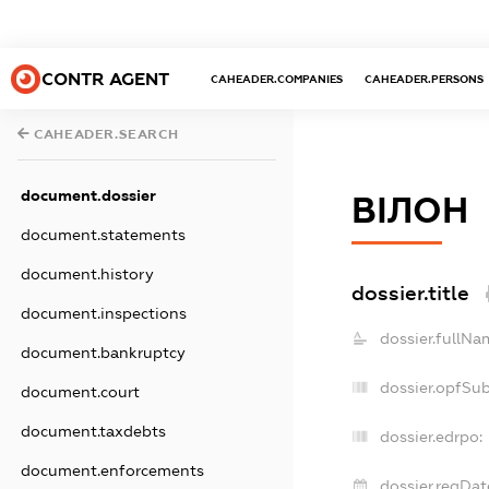
CONTR AGENT
CAHEADER.COMPANIES
CAHEADER.PERSONS
CAHEADER.SEARCH
document.dossier
ВІЛОН
document.statements
document.history
dossier.title
document.inspections
dossier.fullNa
document.bankruptcy
dossier.opfSu
document.court
document.taxdebts
dossier.edrpo:
document.enforcements
dossier.regDat