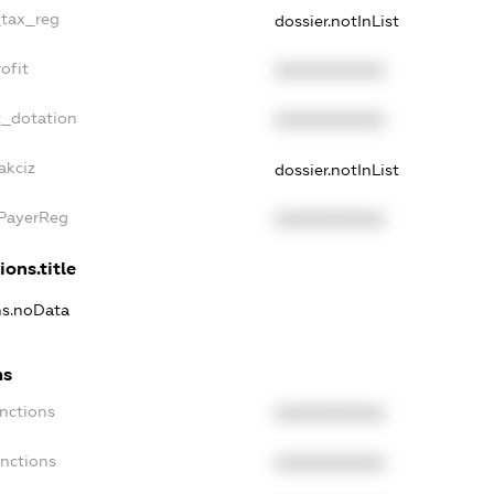
_tax_reg
dossier.notInList
ofit
XXXXXXXXXX
t_dotation
XXXXXXXXXX
akciz
dossier.notInList
xPayerReg
XXXXXXXXXX
ions.title
ons.noData
ns
anctions
XXXXXXXXXX
anctions
XXXXXXXXXX