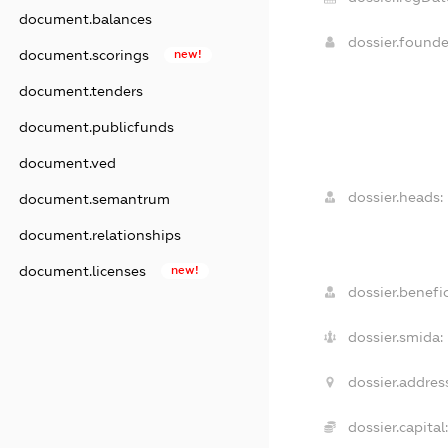
document.balances
dossier.found
document.scorings
new!
document.tenders
document.publicfunds
document.ved
dossier.heads:
document.semantrum
document.relationships
document.licenses
new!
dossier.benefic
dossier.smida:
dossier.addres
dossier.capital