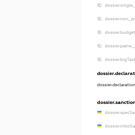
dossier.single
dossier.non_pr
dossier.budge
dossier.palne_
dossier.bigTa
dossier.declarat
dossier.declarati
dossier.sanctio
dossier.specS
dossier.rnboS