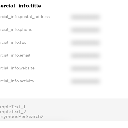
rcial_info.title
rcial_info.postal_address
XXXXXXXXXX
rcial_info.phone
XXXXXXXXXX
cial_info.fax
XXXXXXXXXX
cial_info.email
XXXXXXXXXX
cial_info.website
XXXXXXXXXX
cial_info.activity
XXXXXXXXXX
mpleText_1
ampleText_2
onymousPerSearch2
ETAILS
FREEMIUM.REGISTER