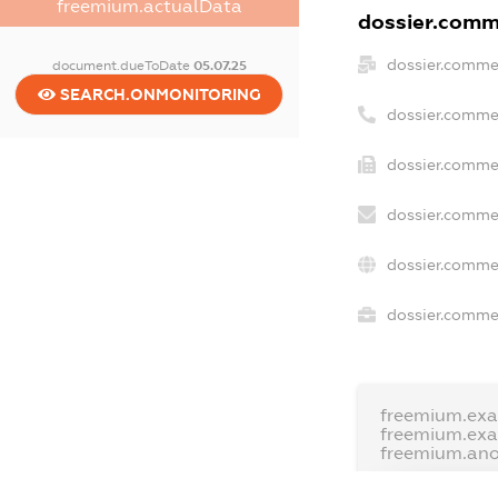
freemium.actualData
dossier.comme
dossier.comme
document.dueToDate
05.07.25
SEARCH.ONMONITORING
dossier.comme
dossier.commer
dossier.commer
dossier.commer
dossier.commer
freemium.exa
freemium.ex
freemium.an
FREEMIUM.D