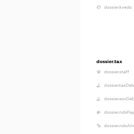
dossier.kveds:
dossier.tax
dossier.staff
dossier.taxDeb
dossier.esvDe
dossier.ndsPay
dossier.ndsAn