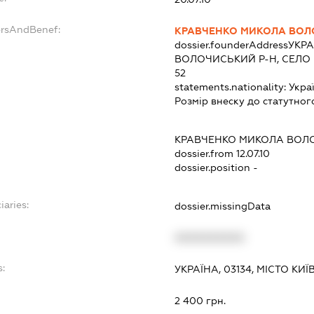
ersAndBenef:
КРАВЧЕНКО МИКОЛА ВО
dossier.founderAddress
УКРА
ВОЛОЧИСЬКИЙ Р-Н, СЕЛО П
52
statements.nationality:
Укра
Розмір внеску до статутног
КРАВЧЕНКО МИКОЛА ВО
dossier.from 12.07.10
dossier.position -
iaries:
dossier.missingData
XXXXXXXXXX
s:
УКРАЇНА, 03134, МІСТО КИЇ
:
2 400 грн.