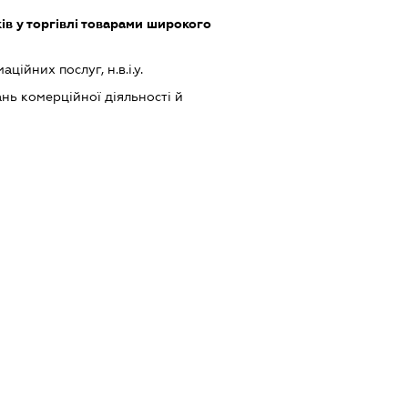
ів у торгівлі товарами широкого
ійних послуг, н.в.і.у.
нь комерційної діяльності й