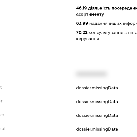
46.19
діяльність посередник
асортименту
63.99
надання інших інформац
70.22
консультування з пита
керування
XXXXXXXXXX
t
dossier.missingData
bt
dossier.missingData
er
dossier.missingData
nul
dossier.missingData