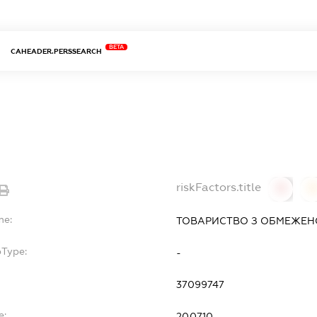
BETA
CAHEADER.PERSSEARCH
riskFactors.title
0
0
me:
ТОВАРИСТВО З ОБМЕЖЕНО
bType:
-
37099747
e:
20.07.10