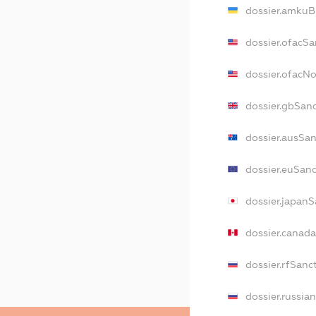
dossier.amkuB
dossier.ofacSa
dossier.ofacN
dossier.gbSan
dossier.ausSa
dossier.euSan
dossier.japanS
dossier.canad
dossier.rfSanc
dossier.russia