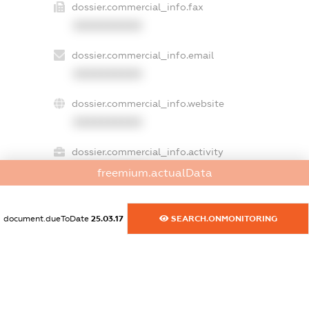
dossier.commercial_info.fax
XXXXXXXXXX
dossier.commercial_info.email
XXXXXXXXXX
dossier.commercial_info.website
XXXXXXXXXX
dossier.commercial_info.activity
XXXXXXXXXX
freemium.actualData
document.dueToDate
25.03.17
SEARCH.ONMONITORING
freemium.exampleText_1
freemium.exampleText_2
freemium.anonymousPerSearch2
FREEMIUM.DETAILS
FREEMIUM.REGISTER