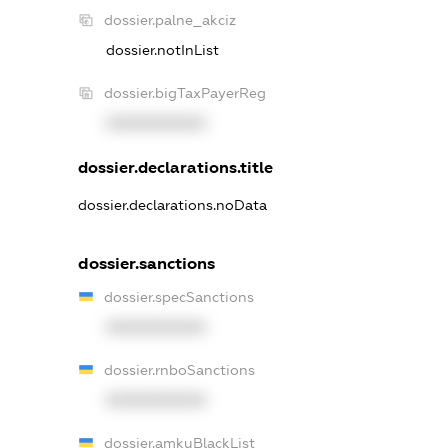
dossier.palne_akciz
dossier.notInList
dossier.bigTaxPayerReg
XXXXXXXXXX
dossier.declarations.title
dossier.declarations.noData
dossier.sanctions
dossier.specSanctions
XXXXXXXXXX
dossier.rnboSanctions
XXXXXXXXXX
dossier.amkuBlackList