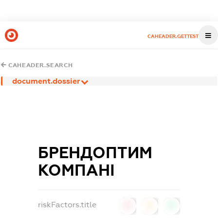
CAHEADER.GETTEST
CAHEADER.SEARCH
document.dossier
БРЕНДОПТИМ
КОМПАНІ
riskFactors.title
0
0
0