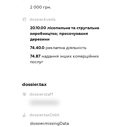
2 000 грн.
dossier.kveds:
20.10.00
лісопильне та стругальне
виробництво; просочування
деревини
74.40.0
рекламна діяльність
74.87
надання інших комерційних
послуг
dossier.tax
dossier.staff
XXXXXXXXXX
dossier.taxDebt
dossier.missingData