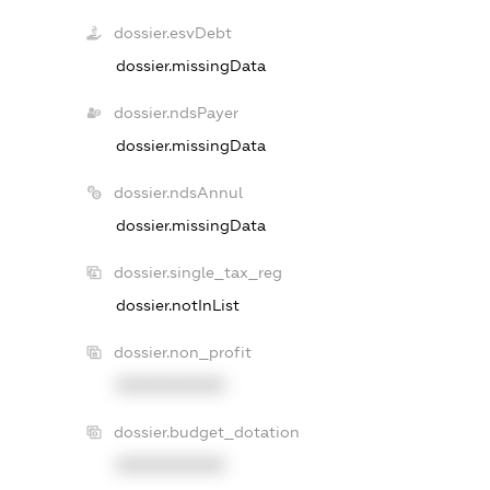
dossier.esvDebt
dossier.missingData
dossier.ndsPayer
dossier.missingData
dossier.ndsAnnul
dossier.missingData
dossier.single_tax_reg
dossier.notInList
dossier.non_profit
XXXXXXXXXX
dossier.budget_dotation
XXXXXXXXXX