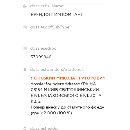
dossier.fullName:
БРЕНДОПТИМ КОМПАНІ
dossier.opfSubType:
-
dossier.edrpo:
37099946
dossier.foundersAndBenef:
ЯСІНСЬКИЙ МИКОЛА ГРИГОРОВИЧ
dossier.founderAddress
УКРАЇНА
03164 М.КИЇВ СВЯТОШИНСЬКИЙ
ВУЛ. БУЛАХОВСЬКОГО БУД. 30 -А
КВ. 2
Розмір внеску до статутного фонду
(грн.):
2 000
(100 %)
dossier.heads: