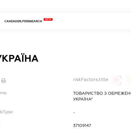
BETA
CAHEADER.PERSSEARCH
УКРАЇНА
riskFactors.title
0
ame:
ТОВАРИСТВО З ОБМЕЖЕНО
УКРАЇНА"
ubType:
-
:
37109147