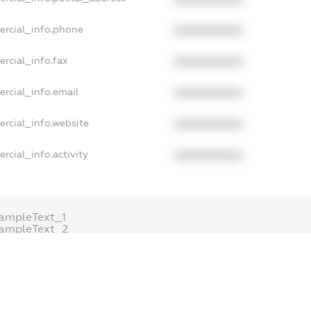
ercial_info.phone
XXXXXXXXXX
rcial_info.fax
XXXXXXXXXX
rcial_info.email
XXXXXXXXXX
rcial_info.website
XXXXXXXXXX
rcial_info.activity
XXXXXXXXXX
ampleText_1
ampleText_2
nonymousPerSearch2
DETAILS
FREEMIUM.REGISTER