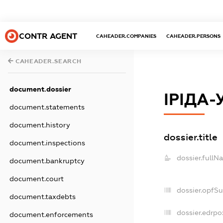
CONTR AGENT
CAHEADER.COMPANIES
CAHEADER.PERSONS
CAHEADER.SEARCH
document.dossier
ІРІДА-
document.statements
document.history
dossier.title
document.inspections
dossier.fullN
document.bankruptcy
document.court
dossier.opfS
document.taxdebts
dossier.edrpo
document.enforcements