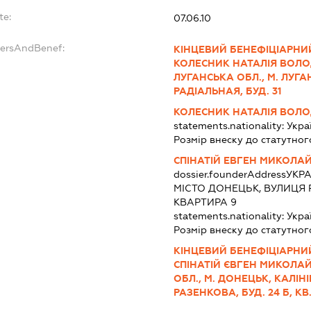
te:
07.06.10
dersAndBenef:
КІНЦЕВИЙ БЕНЕФІЦІАРНИЙ
КОЛЕСНИК НАТАЛІЯ ВОЛО
ЛУГАНСЬКА ОБЛ., М. ЛУГА
РАДІАЛЬНАЯ, БУД. 31
КОЛЕСНИК НАТАЛІЯ ВОЛ
statements.nationality:
Укра
Розмір внеску до статутног
СПІНАТІЙ ЕВГЕН МИКОЛА
dossier.founderAddress
УКРА
МІСТО ДОНЕЦЬК, ВУЛИЦЯ 
КВАРТИРА 9
statements.nationality:
Укра
Розмір внеску до статутног
КІНЦЕВИЙ БЕНЕФІЦІАРНИЙ
СПІНАТІЙ ЄВГЕН МИКОЛА
ОБЛ., М. ДОНЕЦЬК, КАЛІН
РАЗЕНКОВА, БУД. 24 Б, КВ