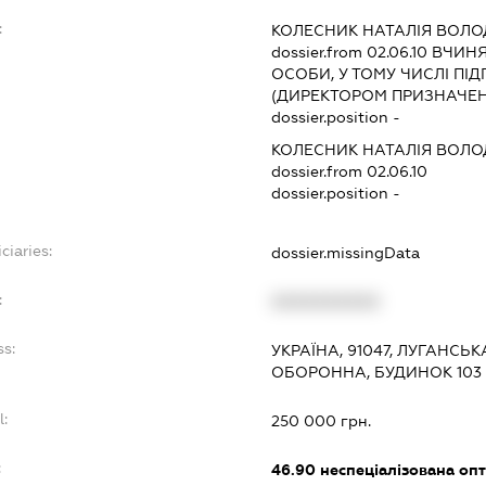
:
КОЛЕСНИК НАТАЛІЯ ВОЛ
dossier.from 02.06.10
ВЧИНЯТ
ОСОБИ, У ТОМУ ЧИСЛІ П
(ДИРЕКТОРОМ ПРИЗНАЧЕНИЙ
dossier.position -
КОЛЕСНИК НАТАЛІЯ ВОЛ
dossier.from 02.06.10
dossier.position -
ciaries:
dossier.missingData
:
XXXXXXXXXX
ss:
УКРАЇНА, 91047, ЛУГАНСЬК
ОБОРОННА, БУДИНОК 103
l:
250 000 грн.
:
46.90
неспеціалізована опт