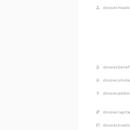
dossier.heads
dossier.benefi
dossier.smida
dossier.addre
dossier.capita
dossier.kveds