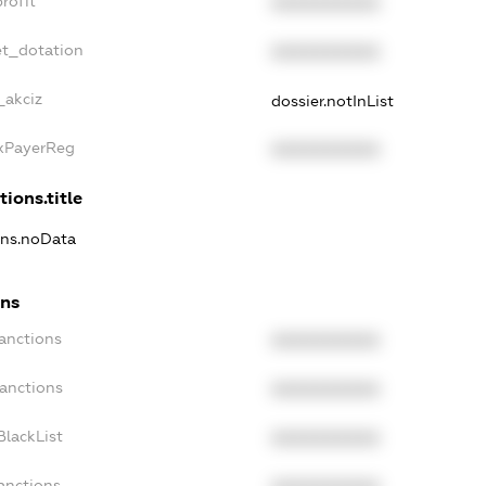
rofit
XXXXXXXXXX
et_dotation
XXXXXXXXXX
_akciz
dossier.notInList
axPayerReg
XXXXXXXXXX
tions.title
ions.noData
ons
Sanctions
XXXXXXXXXX
Sanctions
XXXXXXXXXX
BlackList
XXXXXXXXXX
anctions