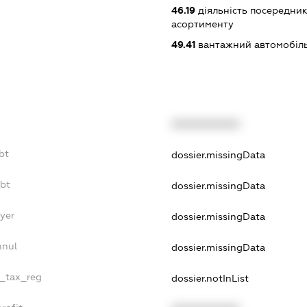
46.19
діяльність посередник
асортименту
49.41
вантажний автомобіл
XXXXXXXXXX
bt
dossier.missingData
ebt
dossier.missingData
yer
dossier.missingData
nnul
dossier.missingData
e_tax_reg
dossier.notInList