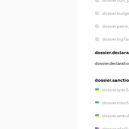
dossier.non_p
dossier.budg
dossier.palne
dossier.bigT
dossier.declara
dossier.declarat
dossier.sancti
dossier.spec
dossier.rnbo
dossier.amku
dossier.ofacS