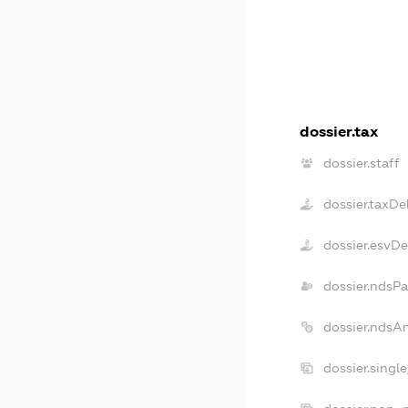
dossier.tax
dossier.staff
dossier.taxDe
dossier.esvD
dossier.ndsPa
dossier.ndsA
dossier.singl