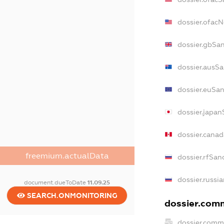
dossier.ofac
dossier.gbSa
dossier.ausS
dossier.euSa
dossier.japa
dossier.cana
freemium.actualData
dossier.rfSan
dossier.russi
document.dueToDate
11.09.25
SEARCH.ONMONITORING
dossier.comm
dossier.comm