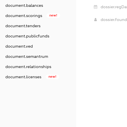
document.balances
dossier.regDa
document.scorings
new!
dossier.foun
document.tenders
document.publicfunds
document.ved
document.semantrum
document.relationships
document.licenses
new!