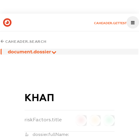
CAHEADER.GETTEST
CAHEADER.SEARCH
document.dossier
КНАП
riskFactors.title
0
0
0
dossier.fullName: