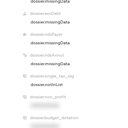
dossier.missingData
dossier.esvDebt
dossier.missingData
dossier.ndsPayer
dossier.missingData
dossier.ndsAnnul
dossier.missingData
dossier.single_tax_reg
dossier.notInList
dossier.non_profit
XXXXXXXXXX
dossier.budget_dotation
XXXXXXXXXX