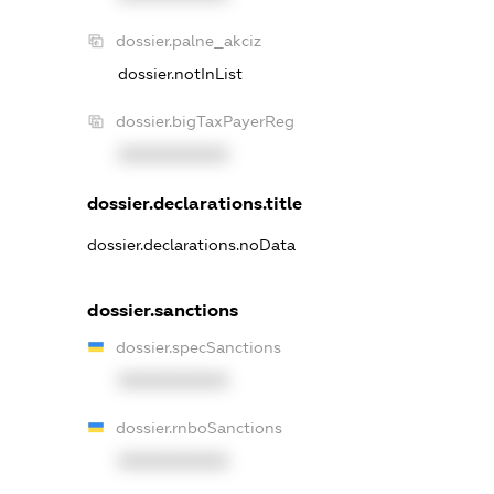
dossier.palne_akciz
dossier.notInList
dossier.bigTaxPayerReg
XXXXXXXXXX
dossier.declarations.title
dossier.declarations.noData
dossier.sanctions
dossier.specSanctions
XXXXXXXXXX
dossier.rnboSanctions
XXXXXXXXXX