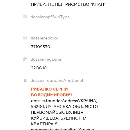
ПРИВАТНЕ ПІДПРИЄМСТВО "КНАП"
dossier.opfSubType:
-
dossier.edrpo:
37109530
dossier.regDate:
22.06.10
dossier.foundersAndBenef:
РИБАЛКО СЕРГІЙ
ВОЛОДИМИРОВИЧ
dossier.founderAddress
УКРАЇНА,
93200, ЛУГАНСЬКА ОБЛ., МІСТО
ПЕРВОМАЙСЬК, ВУЛИЦЯ
КУЙБИШЕВА, БУДИНОК 17,
КВАРТИРА 8
statements.nationality:
Україна