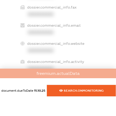
dossier.commercial_info.fax
XXXXXXXXXX
dossier.commercial_info.email
XXXXXXXXXX
dossier.commercial_info.website
XXXXXXXXXX
dossier.commercial_info.activity
XXXXXXXXXX
freemium.actualData
document.dueToDate
11.10.25
SEARCH.ONMONITORING
freemium.exampleText_1
freemium.exampleText_2
freemium.anonymousPerSearch2
FREEMIUM.DETAILS