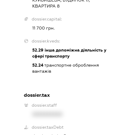
КУЙБИШЕВА, БУДИНОК 17,
КВАРТИРА 8
dossier.capital:
11 700 грн.
dossier.kveds:
52.29
інша допоміжна діяльність у
сфері транспорту
52.24
транспортне оброблення
вантажів
dossier.tax
dossier.staff
XXXXXXXXXX
dossier.taxDebt