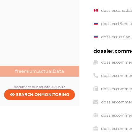
dossier.canada
dossier.rfSanct
dossier.russian
dossier.commer
dossier.commer
freemium.actualData
dossier.commer
document.dueToDate
25.03.17
dossier.commer
SEARCH.ONMONITORING
dossier.commer
dossier.commer
dossier.commerc