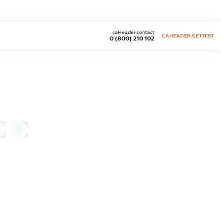
caHeader.contact
CAHEADER.GETTEST
0 (800) 210 102
0