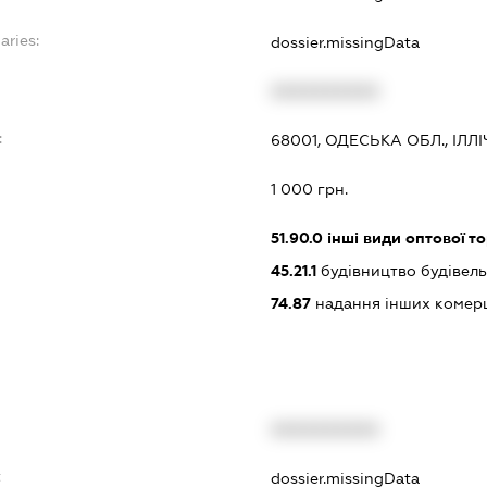
aries:
dossier.missingData
XXXXXXXXXX
:
68001, ОДЕСЬКА ОБЛ., ІЛЛ
1 000 грн.
51.90.0
інші види оптової то
45.21.1
будівництво будівель
74.87
надання інших комерц
XXXXXXXXXX
t
dossier.missingData