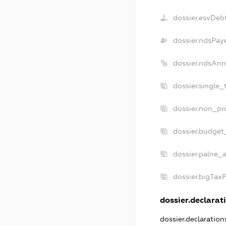
dossier.esvDeb
dossier.ndsPay
dossier.ndsAnn
dossier.single
dossier.non_pr
dossier.budget
dossier.palne_a
dossier.bigTax
dossier.declarati
dossier.declaratio