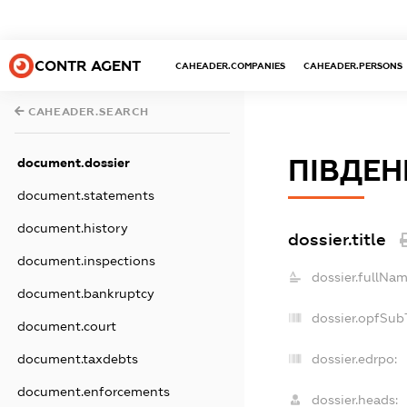
CONTR AGENT
CAHEADER.COMPANIES
CAHEADER.PERSONS
CAHEADER.SEARCH
ПІВДЕН
document.dossier
document.statements
document.history
dossier.title
document.inspections
dossier.fullNam
document.bankruptcy
dossier.opfSub
document.court
document.taxdebts
dossier.edrpo:
document.enforcements
dossier.heads: