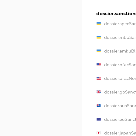
dossier.sanction
dossier.specSa
dossier.rnboSa
dossier.amkuBl
dossier.ofacSa
dossier.ofacN
dossier.gbSanc
dossier.ausSan
dossier.euSanc
dossier.japanS