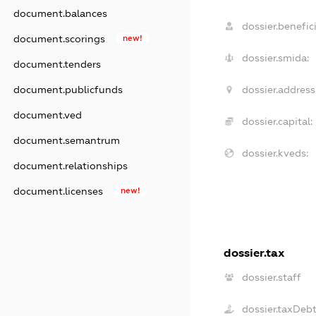
document.balances
dossier.benefici
document.scorings
new!
dossier.smida:
document.tenders
document.publicfunds
dossier.address
document.ved
dossier.capital:
document.semantrum
dossier.kveds:
document.relationships
document.licenses
new!
dossier.tax
dossier.staff
dossier.taxDeb