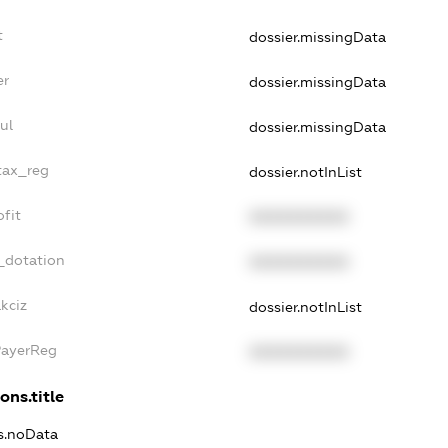
t
dossier.missingData
er
dossier.missingData
ul
dossier.missingData
_tax_reg
dossier.notInList
ofit
XXXXXXXXXX
_dotation
XXXXXXXXXX
kciz
dossier.notInList
PayerReg
XXXXXXXXXX
ons.title
ns.noData