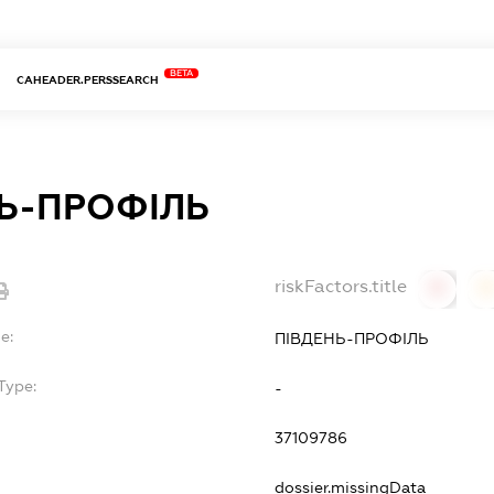
BETA
CAHEADER.PERSSEARCH
Ь-ПРОФІЛЬ
riskFactors.title
0
0
e:
ПІВДЕНЬ-ПРОФІЛЬ
Type:
-
37109786
dossier.missingData