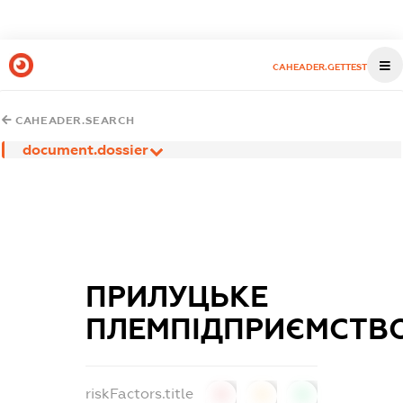
CAHEADER.GETTEST
CAHEADER.SEARCH
document.dossier
ПРИЛУЦЬКЕ
ПЛЕМПІДПРИЄМСТВ
riskFactors.title
0
0
0