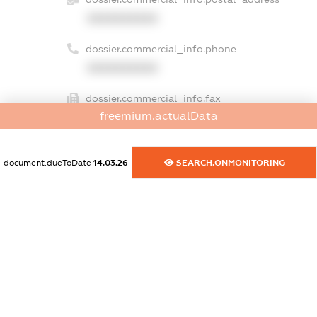
XXXXXXXXXX
dossier.commercial_info.phone
XXXXXXXXXX
dossier.commercial_info.fax
freemium.actualData
XXXXXXXXXX
dossier.commercial_info.email
document.dueToDate
14.03.26
SEARCH.ONMONITORING
XXXXXXXXXX
dossier.commercial_info.website
XXXXXXXXXX
dossier.commercial_info.activity
XXXXXXXXXX