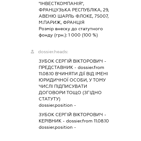
"ІНВЕСТКОМПАНІЯ",
ФРАНЦУЗЬКА РЕСПУБЛІКА, 29,
АВЕНЮ ШАРЛЬ ФЛОКЕ, 75007,
М.ПАРИЖ, ФРАНЦІЯ
Розмір внеску до статутного
фонду (грн.):
1 000
(100 %)
dossier.heads:
ЗУБОК СЕРГІЙ ВІКТОРОВИЧ
-
ПРЕДСТАВНИК
- dossier.from
11.08.10
ВЧИНЯТИ ДІЇ ВІД ІМЕНІ
ЮРИДИЧНОЇ ОСОБИ, У ТОМУ
ЧИСЛІ ПІДПИСУВАТИ
ДОГОВОРИ ТОЩО (ЗГІДНО
СТАТУТУ)
dossier.position -
ЗУБОК СЕРГІЙ ВІКТОРОВИЧ
-
КЕРІВНИК
- dossier.from 11.08.10
dossier.position -