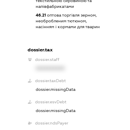
текстильною сировиною та
напівфабрикатами
46.21
оптова торгівля зерном,
необробленим тютюном,
насінням і кормами для тварин
dossier.tax
dossier.staff
XXXXXXXXXX
dossier.taxDebt
dossier.missingData
dossier.esvDebt
dossier.missingData
dossier.ndsPayer