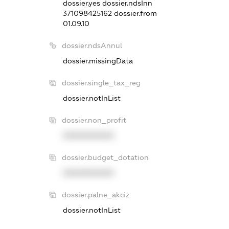
dossier.yes
dossier.ndsInn
371098425162
dossier.from
01.09.10
dossier.ndsAnnul
dossier.missingData
dossier.single_tax_reg
dossier.notInList
dossier.non_profit
XXXXXXXXXX
dossier.budget_dotation
XXXXXXXXXX
dossier.palne_akciz
dossier.notInList