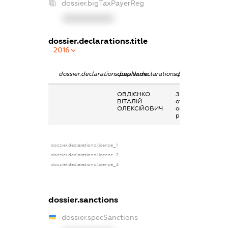
dossier.bigTaxPayerReg
XXXXXXXXXX
dossier.declarations.title
2016
dossier.declarations.pepName
dossier.declarations.personName
dossier.declarati
ОВДІЄНКО
Заробітна плата
ВІТАЛІЙ
отримана за
ОЛЕКСІЙОВИЧ
основним місцем
роботи
dossier.declarations.license_1
dossier.declarations.license_2
dossier.declarations.license_3
dossier.sanctions
dossier.specSanctions