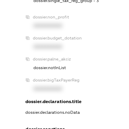
dossier.single_tax_reg_group - 3
dossier.non_profit
XXXXXXXXXX
dossier.budget_dotation
XXXXXXXXXX
dossier.palne_akciz
dossier.notInList
dossier.bigTaxPayerReg
XXXXXXXXXX
dossier.declarations.title
dossier.declarations.noData