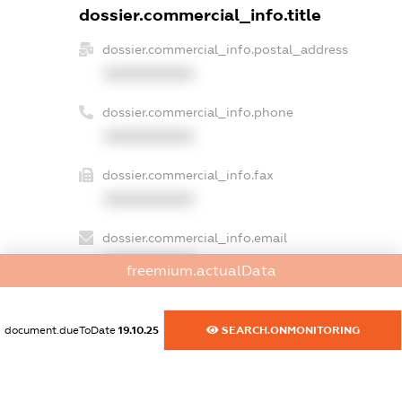
dossier.commercial_info.title
dossier.commercial_info.postal_address
XXXXXXXXXX
dossier.commercial_info.phone
XXXXXXXXXX
dossier.commercial_info.fax
XXXXXXXXXX
dossier.commercial_info.email
XXXXXXXXXX
freemium.actualData
dossier.commercial_info.website
XXXXXXXXXX
document.dueToDate
19.10.25
SEARCH.ONMONITORING
dossier.commercial_info.activity
XXXXXXXXXX