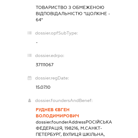
ТОВАРИСТВО З ОБМЕЖЕНОЮ
ВІДПОВІДАЛЬНІСТЮ "ЩОЛКІНЕ -
64"
dossier.opfSubType:
-
dossier.edrpo:
37111067
dossier.regDate:
15.07.10
dossier.foundersAndBenef:
РУДНЕВ ЄВГЕН
ВОЛОДИМИРОВИЧ
dossier.founderAddress
РОСІЙСЬКА
ФЕДЕРАЦІЯ, 198216, М.САНКТ-
ПЕТЕРБУРГ, ВУЛИЦЯ ШКІЛЬНА,