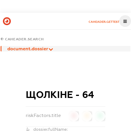
CAHEADER.GETTEST
CAHEADER.SEARCH
document.dossier
ЩОЛКІНЕ - 64
riskFactors.title
0
0
0
dossier.fullName: