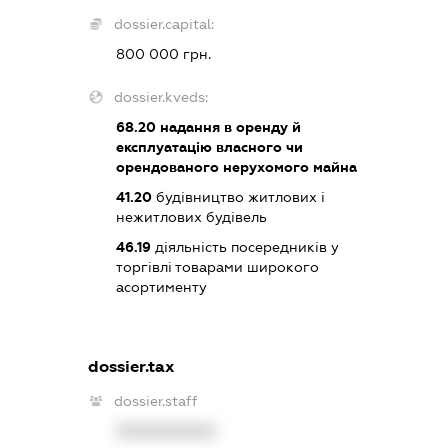
dossier.capital:
800 000 грн.
dossier.kveds:
68.20
надання в оренду й
експлуатацію власного чи
орендованого нерухомого майна
41.20
будівництво житлових і
нежитлових будівель
46.19
діяльність посередників у
торгівлі товарами широкого
асортименту
dossier.tax
dossier.staff
XXXXXXXXXX