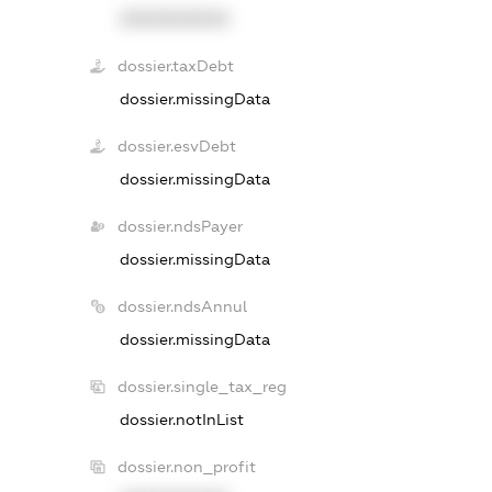
XXXXXXXXXX
dossier.taxDebt
dossier.missingData
dossier.esvDebt
dossier.missingData
dossier.ndsPayer
dossier.missingData
dossier.ndsAnnul
dossier.missingData
dossier.single_tax_reg
dossier.notInList
dossier.non_profit