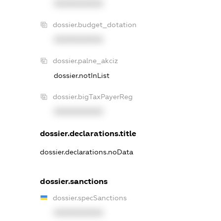
XXXXXXXXXX
dossier.budget_dotation
XXXXXXXXXX
dossier.palne_akciz
dossier.notInList
dossier.bigTaxPayerReg
XXXXXXXXXX
dossier.declarations.title
dossier.declarations.noData
dossier.sanctions
dossier.specSanctions
XXXXXXXXXX