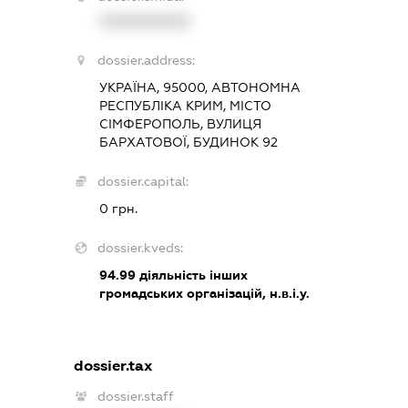
XXXXXXXXXX
dossier.address:
УКРАЇНА, 95000, АВТОНОМНА
РЕСПУБЛІКА КРИМ, МІСТО
СІМФЕРОПОЛЬ, ВУЛИЦЯ
БАРХАТОВОЇ, БУДИНОК 92
dossier.capital:
0 грн.
dossier.kveds:
94.99
діяльність інших
громадських організацій, н.в.і.у.
dossier.tax
dossier.staff