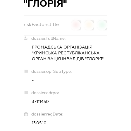
"ГЛОРІЯ"
riskFactors.title
0
0
0
dossier.fullName:
ГРОМАДСЬКА ОРГАНІЗАЦІЯ
"КРИМСЬКА РЕСПУБЛІКАНСЬКА
ОРГАНІЗАЦІЯ ІНВАЛІДІВ "ГЛОРІЯ"
dossier.opfSubType:
-
dossier.edrpo:
37111450
dossier.regDate:
13.05.10