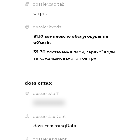
dossier.capital:
0 грн.
dossier.kveds:
81.10
комплексне обслуговування
об'єктів
35.30
постачання пари, гарячої води
та кондиційованого повітря
dossier.tax
dossier.staff
XXXXXXXXXX
dossier.taxDebt
dossier.missingData
dossier.esvDebt