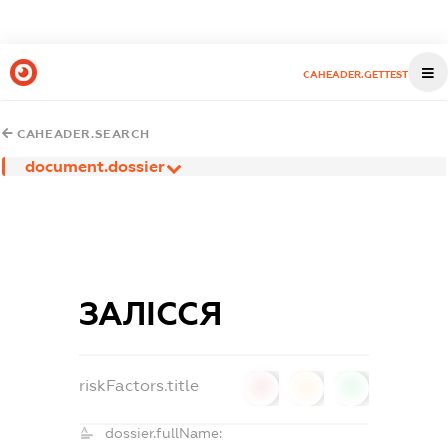
CAHEADER.GETTEST
CAHEADER.SEARCH
document.dossier
ЗАЛІССЯ
riskFactors.title
0
0
0
dossier.fullName: