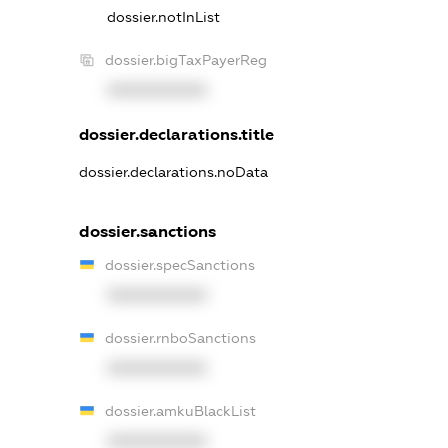
dossier.notInList
dossier.bigTaxPayerReg
XXXXXXXXXX
dossier.declarations.title
dossier.declarations.noData
dossier.sanctions
dossier.specSanctions
XXXXXXXXXX
dossier.rnboSanctions
XXXXXXXXXX
dossier.amkuBlackList
XXXXXXXXXX