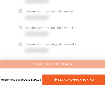
XXXXXXXXXX
dossier.commercial_info.email
XXXXXXXXXX
dossier.commercial_info.website
XXXXXXXXXX
dossier.commercial_info.activity
XXXXXXXXXX
freemium.actualData
freemium.exampleText_1
freemium.exampleText_2
freemium.anonymousPerSearch2
document.dueToDate
11.10.25
SEARCH.ONMONITORING
FREEMIUM.DETAILS
FREEMIUM.REGISTER