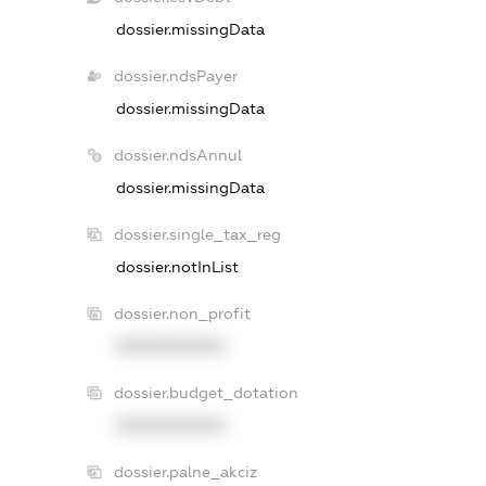
dossier.missingData
dossier.ndsPayer
dossier.missingData
dossier.ndsAnnul
dossier.missingData
dossier.single_tax_reg
dossier.notInList
dossier.non_profit
XXXXXXXXXX
dossier.budget_dotation
XXXXXXXXXX
dossier.palne_akciz